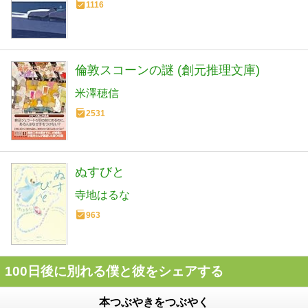
1116
倫敦スコーンの謎 (創元推理文庫)
米澤穂信
2531
ぬすびと
寺地はるな
963
100日後に別れる僕と彼をシェアする
本つぶやきをつぶやく