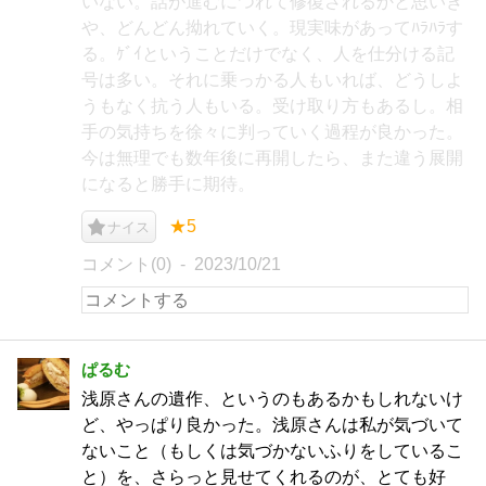
いない。話が進むにつれて修復されるかと思いき
や、どんどん拗れていく。現実味があってﾊﾗﾊﾗす
る。ｹﾞｲということだけでなく、人を仕分ける記
号は多い。それに乗っかる人もいれば、どうしよ
うもなく抗う人もいる。受け取り方もあるし。相
手の気持ちを徐々に判っていく過程が良かった。
今は無理でも数年後に再開したら、また違う展開
になると勝手に期待。
★5
ナイス
コメント(0)
2023/10/21
ぱるむ
浅原さんの遺作、というのもあるかもしれないけ
ど、やっぱり良かった。浅原さんは私が気づいて
ないこと（もしくは気づかないふりをしているこ
と）を、さらっと見せてくれるのが、とても好