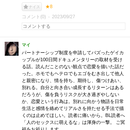
★8
ナイス
コメント(0)
2023/09/27
マイ
パートナーシップ制度を申請してバズったゲイカ
ップルが100日間ドキュメンタリーの取材を受け
る話。読んだことのない観点で恋愛を描いた話だ
った。ホモでもヘテロでもエゴをむき出して他人
と親密になり、情を持ち、期待し、傷つけあい、
別れる。自分と向き合い成長するリターンはある
だろうが、傷を負うリスクが大き過ぎやしない
か、恋愛という行為は。別れに向かう物語を日常
生活と感情を絡めてリアルさを持たせる手法で描
くのは止めてほしい。読者に痛いから。BL読者へ
「人のセックスに萌えるな」は渾身の一撃。 ご冥
福をお祈りします。