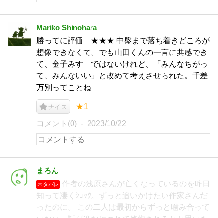
Mariko Shinohara
勝ってに評価 ★★★ 中盤まで落ち着きどころが
想像できなくて、でも山田くんの一言に共感でき
て、金子みすゞではないけれど、「みんなちがっ
て、みんないい」と改めて考えさせられた。千差
万別ってことね
★1
ナイス
コメント(0)
2023/10/22
まろん
作者の浅原さんが亡くなっているのを昨日
ネタバレ
知って凄くｼｮｯｸ。ずっと追いかけたい作家さんだ
ったのに。 この二人は最初からずっと噛み合って