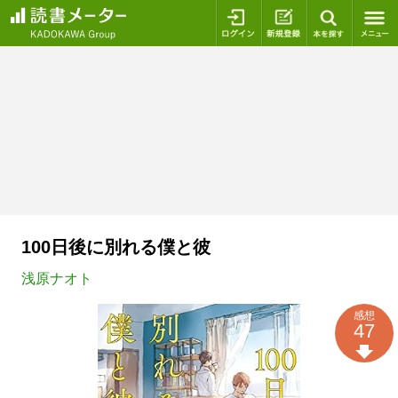
ログイン
新規登録
本を探
100日後に別れる僕と彼
浅原ナオト
感想
47