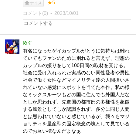
★5
ナイス
コメント(0)
2023/10/01
めぐ
有名になったゲイカップルがとうに気持ちは離れ
ていてもファンのために別れると言えず、理想の
カップルの振りをして100日間の取材を受ける。
社会に受け入れられた実感のない同性愛者や男性
社会で働く女性などマイノリティ達の人間扱いさ
れていない感覚にスポットを当てた本作。私の様
なミックスルーツもどの国に住んでも外国人だな
としか思われず、先進国の都市部の多様性を象徴
する風景としてしか認識されず、多分に同じ人間
とは思われていないと感じているが、我々もマジ
ョリティを量産型の固定概念の塊として見ている
のでお互い様なんだよなぁ