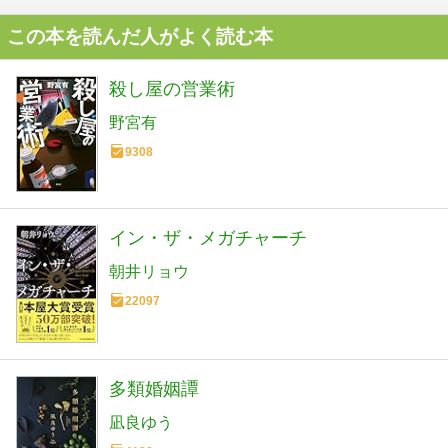
この本を読んだ人がよく読む本
殺し屋の営業術
野宮有
9308
イン・ザ・メガチャーチ
朝井リョウ
22097
多類婚姻譚
凪良ゆう