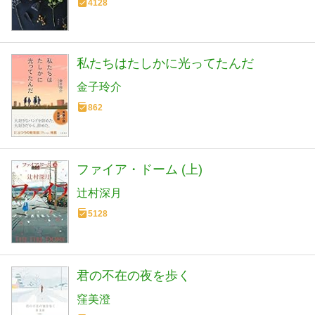
4128
私たちはたしかに光ってたんだ
金子玲介
862
ファイア・ドーム (上)
辻村深月
5128
君の不在の夜を歩く
窪美澄