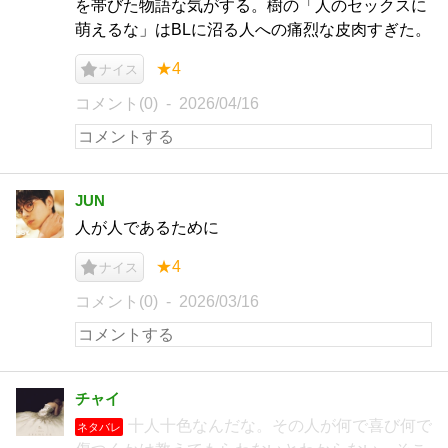
を帯びた物語な気がする。樹の「人のセックスに
萌えるな」はBLに沼る人への痛烈な皮肉すぎた。
★4
ナイス
コメント(0)
2026/04/16
JUN
人が人であるために
★4
ナイス
コメント(0)
2026/03/16
チャイ
十人十色なんだな。その人が何で喜び何で
ネタバレ