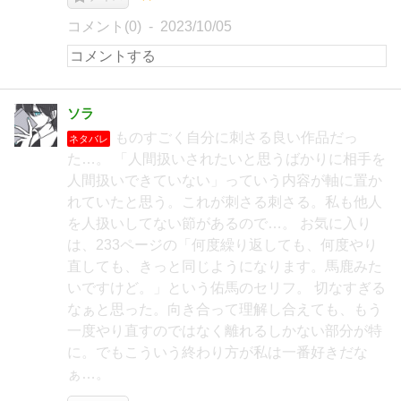
コメント(0)
2023/10/05
ソラ
ものすごく自分に刺さる良い作品だっ
ネタバレ
た…。 「人間扱いされたいと思うばかりに相手を
人間扱いできていない」っていう内容が軸に置か
れていたと思う。これが刺さる刺さる。私も他人
を人扱いしてない節があるので…。 お気に入り
は、233ページの「何度繰り返しても、何度やり
直しても、きっと同じようになります。馬鹿みた
いですけど。」という佑馬のセリフ。 切なすぎる
なぁと思った。向き合って理解し合えても、もう
一度やり直すのではなく離れるしかない部分が特
に。でもこういう終わり方が私は一番好きだな
ぁ…。