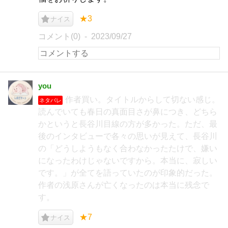
★3
ナイス
コメント(0)
2023/09/27
you
作者買い。タイトルからして切ない感じ。
ネタバレ
読んでいても春日の真面目さが鼻につき、どちら
かというと長谷川目線の方が多かった。ただ、最
後のインタビューで各々の思いが見えて、長谷川
の「どうしようもなく合わなかったたけで、嫌い
になったわけじゃないですから。本当に、寂しい
です。」が全てを語っていたのが印象的だった。
作者の浅原さんが亡くなったのは本当に残念で
す。
★7
ナイス