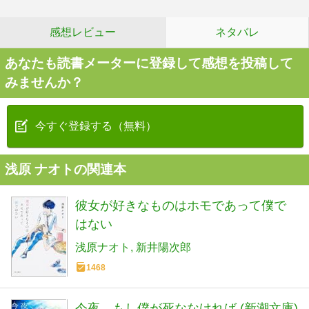
感想レビュー
ネタバレ
あなたも読書メーターに登録して感想を投稿して
みませんか？
今すぐ登録する（無料）
浅原 ナオトの関連本
彼女が好きなものはホモであって僕で
はない
浅原ナオト
新井陽次郎
1468
今夜、もし僕が死ななければ (新潮文庫)