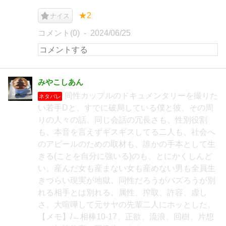
★2
ナイス
コメント(0)
2024/06/25
みやこしあん
同性カップルのドキュメンタリーを撮りた
ネタバレ
い若手Dと、すでに破局している僕と彼、その周
りの人々の話。同じ会話の冗長さも、性別役割
も、本音を言えずギスギスしてる二人も、社会へ
のアピールのための取材も、誰かの手本として生
きる(ことを自分に強いる)のも、とにかくしんど
い。産んだ女も産まない女も産めない男も全員生
きづらい現実が地獄。同性だろうがバズろうが別
れる相手とは別れる。属性、搾取、許容、虚し
さ。大喧嘩して元サヤの先輩二人にホッとした。
【メモ】/←相棒10-17、正欲、流浪、回樹、片想