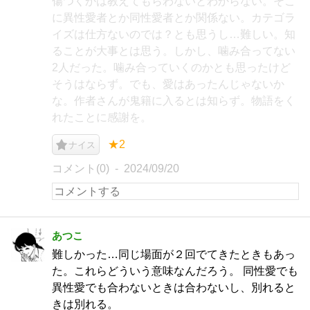
傷つくかは教えてもらわないとわからない。そこ
に異性愛者とか同性愛者とか関係ない。カテゴラ
イズは仕方ないのでは？とも思うし…難しい。知
ることが大事とは思う。しかし、噛み合ってない
2人だった。噛み合っていくのかとも思ったけど
そうはならず。でも、愛はあったんじゃないか
な。作者さんが鬼籍に入るとは知らず。物語をく
れたことに感謝を。
★2
ナイス
コメント(0)
2024/09/20
あつこ
難しかった…同じ場面が２回でてきたときもあっ
た。これらどういう意味なんだろう。 同性愛でも
異性愛でも合わないときは合わないし、別れると
きは別れる。