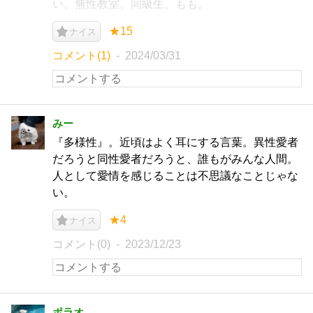
い、無性教室、同級生、もも。
★15
ナイス
コメント(1)
2024/03/31
みー
『多様性』。近頃はよく耳にする言葉。異性愛者
だろうと同性愛者だろうと、誰もがみんな人間。
人として愛情を感じることは不思議なことじゃな
い。
★4
ナイス
コメント(0)
2023/12/23
ポラオ