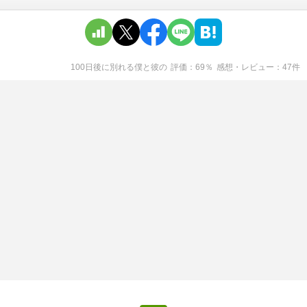
100日後に別れる僕と彼
の
評価
69
％
感想・レビュー
47
件