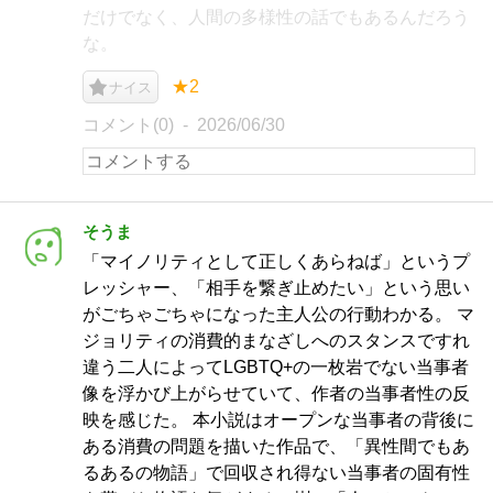
だけでなく、人間の多様性の話でもあるんだろう
な。
★2
ナイス
コメント(0)
2026/06/30
そうま
「マイノリティとして正しくあらねば」というプ
レッシャー、「相手を繋ぎ止めたい」という思い
がごちゃごちゃになった主人公の行動わかる。 マ
ジョリティの消費的まなざしへのスタンスですれ
違う二人によってLGBTQ+の一枚岩でない当事者
像を浮かび上がらせていて、作者の当事者性の反
映を感じた。 本小説はオープンな当事者の背後に
ある消費の問題を描いた作品で、「異性間でもあ
るあるの物語」で回収され得ない当事者の固有性