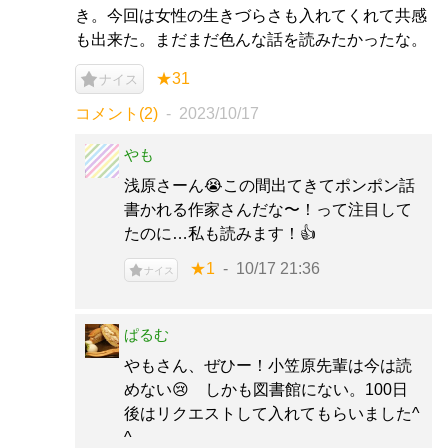
き。今回は女性の生きづらさも入れてくれて共感
も出来た。まだまだ色んな話を読みたかったな。
★31
ナイス
コメント(2)
2023/10/17
やも
浅原さーん😭この間出てきてポンポン話
書かれる作家さんだな〜！って注目して
たのに…私も読みます！👍
★1
10/17 21:36
ナイス
ぱるむ
やもさん、ぜひー！小笠原先輩は今は読
めない😢 しかも図書館にない。100日
後はリクエストして入れてもらいました^
^