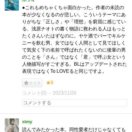
●これもめちゃくちゃ面白かった。作者の未読の
本が少なくなるのが悲しい。こういうテーマにあ
りがちな「正しさ」や「理想」を窮屈に感じてい
る、浅原ナオトの書く物語に救われる人はもっと
たくさんいたはずなのに。ヤケ酒でバーでキルケ
ニーを飲む男、女ではなく人間として見てほしく
て気安く下の名前で呼ばれたくないのに後輩の男
のことを「さん」ではなく「君」で呼ぶ女という
人物描写がすごすぎる。BLはアップデートされた
表現ではなくTo LOVEると同じですよ。
★6
ナイス
コメント(0)
2023/11/26
stmy
読んでみたかった本。同性愛者だけじゃなくても