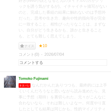
好き(Web小説となると元のタイトルの方がクリ
ックを誘う気がするが)。イチャイチャ描写がない
のと、完成した番組の結果に触れないのは予想外
だった。思考や生き方、趣向や性的指向等が完全
に一致すること、相性ぴったりなことは、まずな
い。自分がどう生きるかも、誰かと生きること
も、とても難しく思えてしまう。
★10
ナイス
コメント(0)
2026/07/04
Tomoko Fujinami
なんだかんだありつつも、最終的には上手
ネタバレ
くいくんだろうなと思いながら読み進めたら、見
事に予想（期待）を裏切られた。元々がこんなに
合わないなら、それは難しいよなー。何度やり直
したとしても結果は同じかも。性的マイノリティ