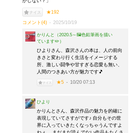
がしない？」
★192
ナイス
コメント(4)
2025/10/19
かりんと（2020.5～🖼️色鉛筆画を描い
ています✏️）
ひよりさん、森沢さんの本は、人の前向
きさと変わり行く生活をイメージする
所、激しい闘争や甘すぎる恋愛も無い、
人間のつきあい方が魅力です🎵
★5
10/20 07:13
ナイス
ひより
かりんとさん、森沢作品の魅力を的確に
表現していてさすがです♪ 自分もその世
界に入っていきたくなっちゃうんですよ
ねぇ。 まだまだ読んでない作品もたくさ