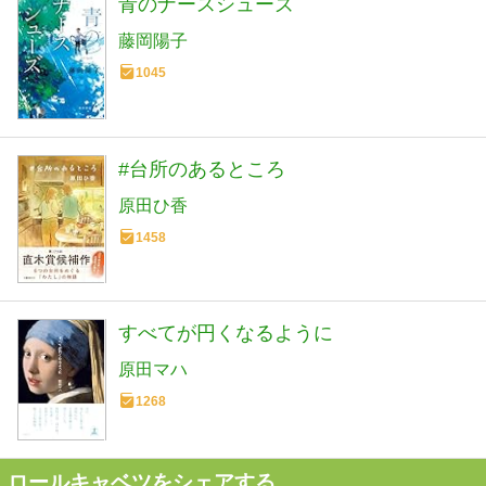
青のナースシューズ
藤岡陽子
1045
#台所のあるところ
原田ひ香
1458
すべてが円くなるように
原田マハ
1268
ロールキャベツをシェアする