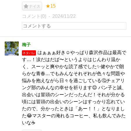
★15
ナイス
コメント(0)
2024/11/22
梅子
はぁぁぁ好き☺️やっぱり森沢作品は最高で
ネタバレ
す…！涙だはだば〜というよりはじんわり温か
く、スーッと爽やかな読了感でした✨健やかで朗
らかな青春…でもみんなそれぞれが色々な問題や
悩みを抱えながら日々を過ごしている🤔チェアリ
ング部のみんなの幸せを祈ります😌 パン子と誠、
出会いは冒頭のシーンだったんだ！それが分かる
頃には冒頭の出会いのシーンはすっかり忘れてい
たので、分かったときは「あー！！」となりまし
た😂マスターの淹れるコーヒー、私も飲んでみた
いな☕