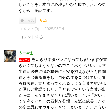
したことを。本当に心地よいひと時でした。今更
ながら、感謝です。
★15
ナイス
コメント(0)
2025/08/14
うーやま
思いきりネタバレになってしまいますが書
ネタバレ
きたくてしょうがないのでご了承ください。大学
生達が過去に悩み将来に不安を抱えながらも仲間
達と今出来る事をし、自分の道を見つけていく青
春群像劇。寄り添ってくれるような言葉で紡がれ
た優しい物語でした。子ども食堂という言葉が出
た時に、ん？まさか？とは思いましたが「おいし
くて泣くとき」の石村が登場！立派に成長したそ
の姿に思わずウルッときてしまいました。こうい