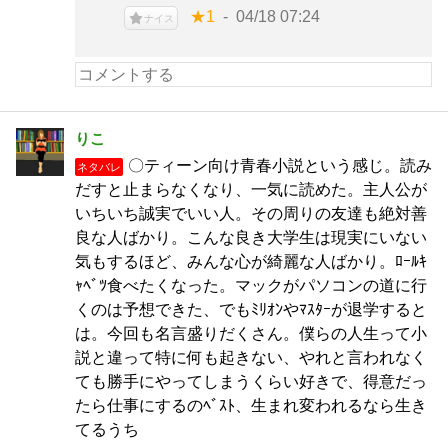
★1
04/18 07:24
ナイス
りこ
〇ティーン向け青春小説という感じ。読み
ネタバレ
だすと止まらなくなり、一気に読めた。主人公が
いちいち誠実でいい人。その周りの友達も絶対善
良な人ばかり。こんな良き大学生は現実にいない
気もするほど、みんな心が綺麗な人ばかり。ﾛｰﾙｷ
ｬﾍﾞﾂ食べたくなった。マックがパソコンの道に行
くのは予想できた、でもﾐﾘｵﾝやﾏｽﾀｰが退学すると
は。今回も名言盛りだくさん。僕らの人生って小
説と違って特に何も起きない、やれと言われなく
ても勝手にやってしまうくらい好きで、得意だっ
たら仕事にするのﾍﾞｽﾄ、生まれ変われるなら生き
てるうち