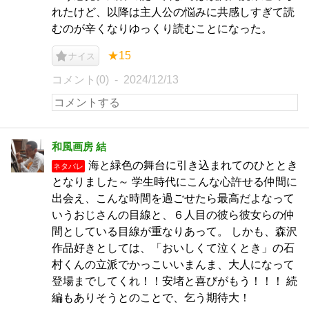
れたけど、以降は主人公の悩みに共感しすぎて読
むのが辛くなりゆっくり読むことになった。
★15
ナイス
コメント(0)
2024/12/13
和風画房 結
海と緑色の舞台に引き込まれてのひととき
ネタバレ
となりました～ 学生時代にこんな心許せる仲間に
出会え、こんな時間を過ごせたら最高だよなって
いうおじさんの目線と、６人目の彼ら彼女らの仲
間としている目線が重なりあって。 しかも、森沢
作品好きとしては、「おいしくて泣くとき」の石
村くんの立派でかっこいいまんま、大人になって
登場までしてくれ！！安堵と喜びがもう！！！ 続
編もありそうとのことで、乞う期待大！