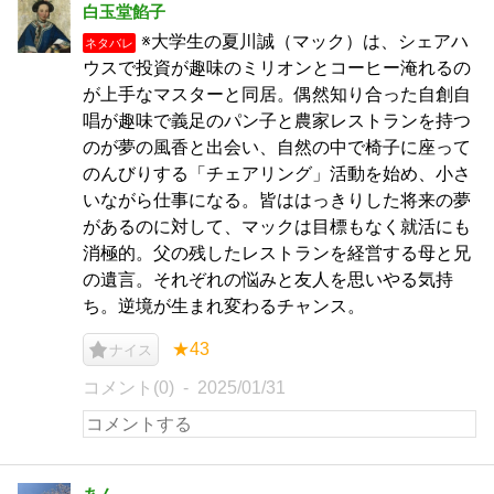
白玉堂餡子
※大学生の夏川誠（マック）は、シェアハ
ネタバレ
ウスで投資が趣味のミリオンとコーヒー淹れるの
が上手なマスターと同居。偶然知り合った自創自
唱が趣味で義足のパン子と農家レストランを持つ
のが夢の風香と出会い、自然の中で椅子に座って
のんびりする「チェアリング」活動を始め、小さ
いながら仕事になる。皆ははっきりした将来の夢
があるのに対して、マックは目標もなく就活にも
消極的。父の残したレストランを経営する母と兄
の遺言。それぞれの悩みと友人を思いやる気持
ち。逆境が生まれ変わるチャンス。
★43
ナイス
コメント(0)
2025/01/31