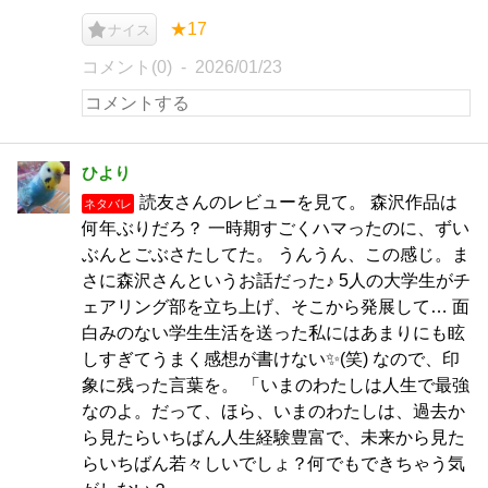
★17
ナイス
コメント(0)
2026/01/23
ひより
読友さんのレビューを見て。 森沢作品は
ネタバレ
何年ぶりだろ？ 一時期すごくハマったのに、ずい
ぶんとごぶさたしてた。 うんうん、この感じ。ま
さに森沢さんというお話だった♪ 5人の大学生がチ
ェアリング部を立ち上げ、そこから発展して… 面
白みのない学生生活を送った私にはあまりにも眩
しすぎてうまく感想が書けない✨️(笑) なので、印
象に残った言葉を。 「いまのわたしは人生で最強
なのよ。だって、ほら、いまのわたしは、過去か
ら見たらいちばん人生経験豊富で、未来から見た
らいちばん若々しいでしょ？何でもできちゃう気