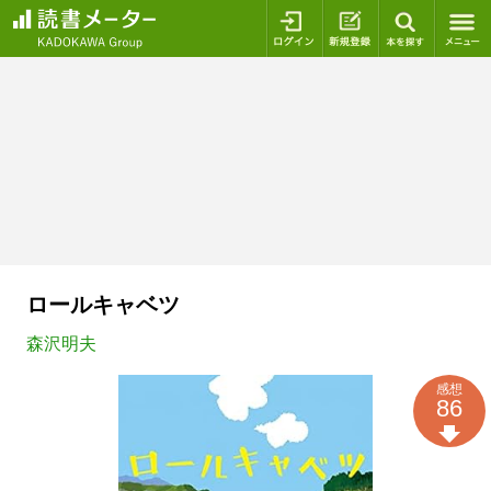
ログイン
新規登録
本を探
ロールキャベツ
森沢明夫
感想
86