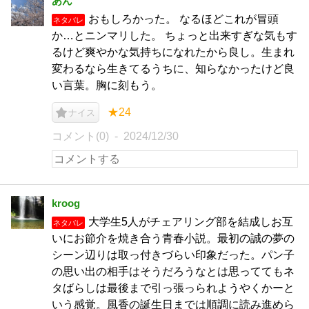
あん
おもしろかった。 なるほどこれが冒頭
ネタバレ
か…とニンマリした。 ちょっと出来すぎな気もす
るけど爽やかな気持ちになれたから良し。生まれ
変わるなら生きてるうちに、知らなかったけど良
い言葉。胸に刻もう。
★24
ナイス
コメント(0)
2024/12/30
kroog
大学生5人がチェアリング部を結成しお互
ネタバレ
いにお節介を焼き合う青春小説。最初の誠の夢の
シーン辺りは取っ付きづらい印象だった。パン子
の思い出の相手はそうだろうなとは思っててもネ
タばらしは最後まで引っ張っられようやくかーと
いう感覚。風香の誕生日までは順調に読み進めら