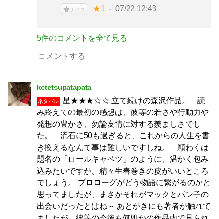
★1
07/22 12:43
ナイス
5件のコメントを全て見る
kotetsupatapata
星★★★☆☆ 立て続けの森沢作品。 読
ネタバレ
み終えての最初の感想は、彼等の若さや行動力や
発想の豊かさ、勿論友情に対する羨ましさでし
た。 流石に50も過ぎると、これからの人生を書
き換えるなんて事は難しいですしね。 願わくは
題名の「ロールキャベツ」のように、温かく包み
込みたいですが、精々生春巻きの皮がいいところ
でしょう。 プロローグがどう物語に繋がるのかと
思ってましたが、まさかそれがマックとパン子の
出会いだったとはね～ あとがきにも著者が触れて
ましたが、彼等の今後も何処かの作品内で見られ