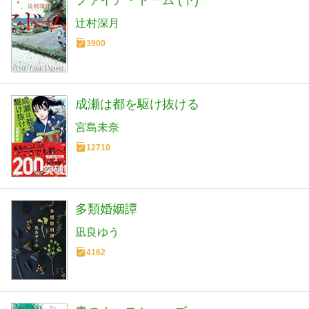
ファイア・ドーム (下)
辻村深月
3900
成瀬は都を駆け抜ける
宮島未奈
12710
多類婚姻譚
凪良ゆう
4162