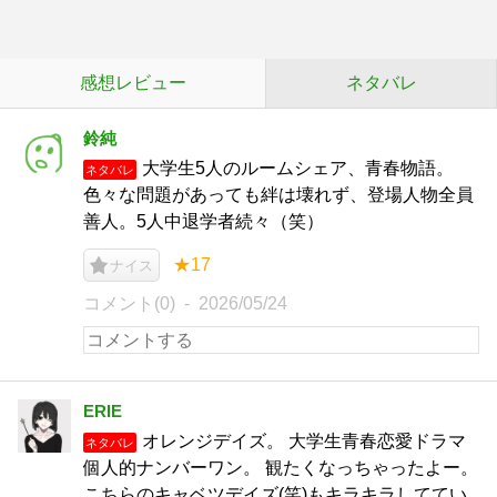
感想レビュー
ネタバレ
鈴純
大学生5人のルームシェア、青春物語。
ネタバレ
色々な問題があっても絆は壊れず、登場人物全員
善人。5人中退学者続々（笑）
★17
ナイス
コメント(0)
2026/05/24
ERIE
オレンジデイズ。 大学生青春恋愛ドラマ
ネタバレ
個人的ナンバーワン。 観たくなっちゃったよー。
こちらのキャベツデイズ(笑)もキラキラしててい