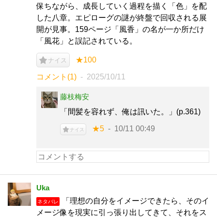
保ちながら、成長していく過程を描く「色」を配
した八章。エピローグの謎が終盤で回収される展
開が見事。159ページ「風香」の名が一か所だけ
「風花」と誤記されている。
★100
ナイス
コメント(1)
2025/10/11
藤枝梅安
「間髪を容れず、俺は訊いた。」(p.361)
★5
10/11 00:49
ナイス
Uka
「理想の自分をイメージできたら、そのイ
ネタバレ
メージ像を現実に引っ張り出してきて、それをス