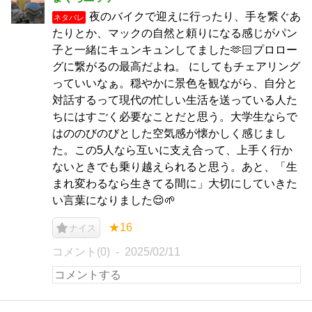
夜のバイクで迎えに行ったり、手を繋ぐあ
ネタバレ
たりとか、マックの自然と頼りになる感じがパン
子と一緒にキュンキュンしてました🫶🏻プロロー
グに繋がるの最高だよね。 にしてもチェアリング
っていいなぁ。穏やかに景色を観ながら、自分と
対話するって現代の忙しい生活を送っている人た
ちにはすごく必要なことだと思う。大学生ならで
はののびのびとした空気感が懐かしく感じまし
た。この5人なら互いに支え合って、上手く行か
ないときでも乗り越えられると思う。あと、「生
まれ変わるなら生きてる間に」大切にしていきた
い言葉になりました😌🌱
★16
ナイス
コメント(0)
2025/02/11