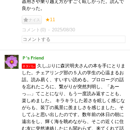
器用さや乗り越え方がすごく眩しかった。読んで
良かった。
★11
ナイス
コメント(0)
2025/08/30
Ｐ's Friend
久しぶりに森沢明夫さんの本を手にとりま
ネタバレ
した。チェアリング部の５人の学生の心温まるお
話。読み易く、すいすい読める。プロローグの話
を忘れたころに、繋がりが突然判明し、「あー
っ…」てことになり、もう一度読み返すことも、
楽しめました。 キラキラした若さを眩しく感じな
がらも、装丁の風景に羨ましさを感じました。そ
してふと思い出したのです。数年前の休日の朝に
遠出をし、輝く海を眺めながら、そこの近くに住
む友に突然連絡したにも関わらず、来てくれて話