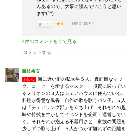
んあるので、大事に読んでいこうと思い
ます(^^)
★4
10/20 08:51
ナイス
4件のコメントを全て見る
藤枝梅安
海に近い町の私大生５人、真面目なマッ
ネタバレ
ク、コーヒーを愛するマスター、投資に嵌ってい
るミリオンの３人はシェアハウスに住んでいる。
料理が得意な風香、自作の歌を歌うパン子。５人
は「チェアリング部」を立ち上げ、それぞれの趣
味や特技を生かしてイベントを企画・運営してい
く。それぞれが抱える不器用さと、家族の問題を
少しずつ取り上げ、５人がつかず離れずの距離を