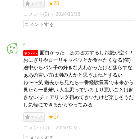
★23
ナイス
コメント(0)
2024/11/16
r
面白かった ほのぼのするしお腹が空く！
ネタバレ
おにぎりやローリキャベツとか食べたくなる(笑)
途中からパン子の好きな人わかったけど焦らすな
ぁあの言い方は別の人かと思うよねとずるい
わ〜〜笑 過去から見たら一番経験豊富で未来から
見たら一番若い 人生思っているより悪いことは起
きない チェアリング初めてきいたけど楽しそうだ
し気軽にできるからやってみる
★17
ナイス
コメント(0)
2024/10/21