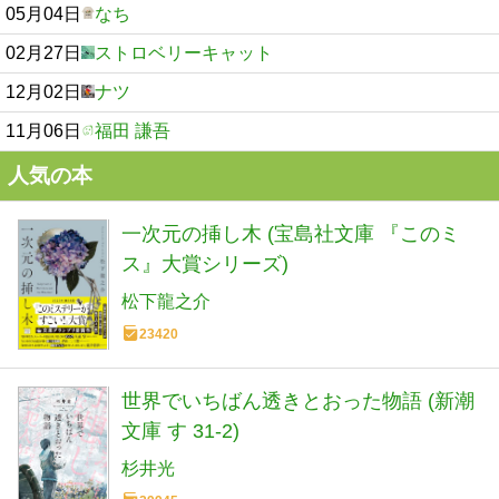
05月04日
なち
02月27日
ストロベリーキャット
12月02日
ナツ
11月06日
福田 謙吾
人気の本
一次元の挿し木 (宝島社文庫 『このミ
ス』大賞シリーズ)
松下龍之介
23420
世界でいちばん透きとおった物語 (新潮
文庫 す 31-2)
杉井光