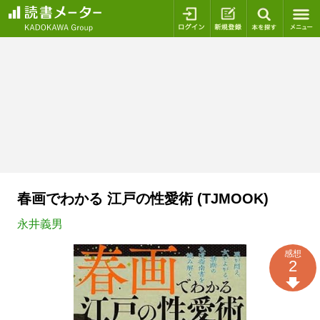
ログイン
新規登録
本を探
春画でわかる 江戸の性愛術 (TJMOOK)
永井義男
感想
2