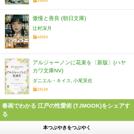
29945
傲慢と善良 (朝日文庫)
辻村深月
42503
アルジャーノンに花束を〔新版〕(ハヤ
カワ文庫NV)
ダニエル・キイス
小尾芙佐
24129
春画でわかる 江戸の性愛術 (TJMOOK)をシェアす
る
本つぶやきをつぶやく