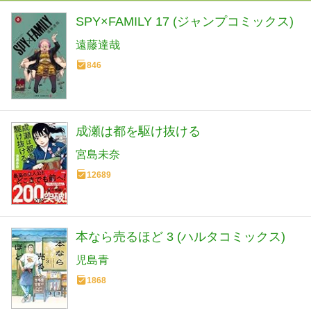
SPY×FAMILY 17 (ジャンプコミックス)
遠藤達哉
846
成瀬は都を駆け抜ける
宮島未奈
12689
本なら売るほど 3 (ハルタコミックス)
児島青
1868