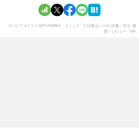
スパイファミリー SPY×FAMILY コミック 1-12巻セット
の
評価
25
％
感
想・レビュー
4
件