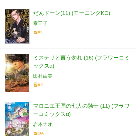
だんドーン(11) (モーニングKC)
泰三子
81
ミステリと言う勿れ (16) (フラワーコミ
ックスα)
田村由美
811
マロニエ王国の七人の騎士 (11) (フラワ
ーコミックスα)
岩本ナオ
166