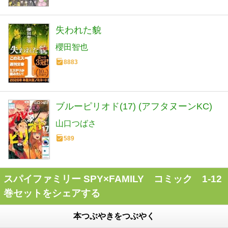
失われた貌
櫻田智也
8883
ブルーピリオド(17) (アフタヌーンKC)
山口つばさ
589
スパイファミリー SPY×FAMILY コミック 1-12
巻セットをシェアする
本つぶやきをつぶやく