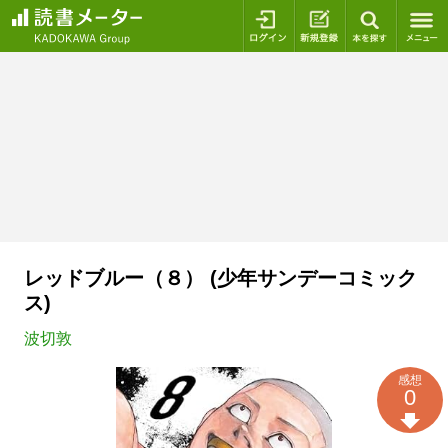
ログイン
新規登録
本を探
レッドブルー（８） (少年サンデーコミック
ス)
波切敦
感想
0