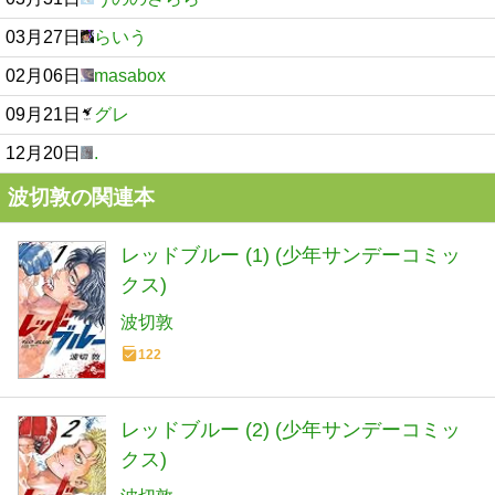
03月27日
らいう
02月06日
masabox
09月21日
グレ
12月20日
.
波切敦の関連本
レッドブルー (1) (少年サンデーコミッ
クス)
波切敦
122
レッドブルー (2) (少年サンデーコミッ
クス)