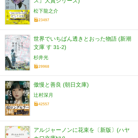
ス』大賞シリーズ)
松下龍之介
23497
世界でいちばん透きとおった物語 (新潮
文庫 す 31-2)
杉井光
29968
傲慢と善良 (朝日文庫)
辻村深月
42557
アルジャーノンに花束を〔新版〕(ハヤ