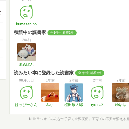
kumasan.no
積読中の読書家
全1件中 新着1件
2年前
まめぼん
読みたい本に登録した読書家
全7件中 新着7件
08月03日
1年前
2年前
2年前
2年前
はっぴーさん
みぃ
植田康太郎
ryo-na3
ゆゆゆ
NHKラジオ「みんなの子育て☆深夜便」子育ての不安が消える