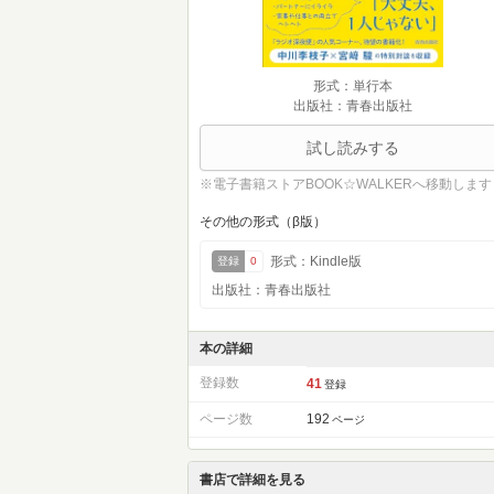
形式：単行本
出版社：青春出版社
試し読みする
※電子書籍ストアBOOK☆WALKERへ移動します
その他の形式（β版）
形式：Kindle版
登録
0
出版社：青春出版社
本の詳細
登録数
41
登録
ページ数
192
ページ
書店で詳細を見る