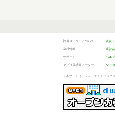
読書メーターについて
読書メ
会社情報
運営会
サポート
ヘルプ
アプリ版読書メーター
Andr
※本サイトはアフィリエイトプログ