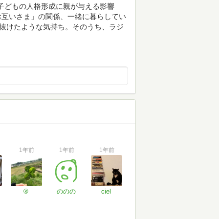
子どもの人格形成に親が与える影響
「お互いさま」の関係、一緒に暮らしてい
が抜けたような気持ち。そのうち、ラジ
1年前
1年前
1年前
®️
ののの
ciel