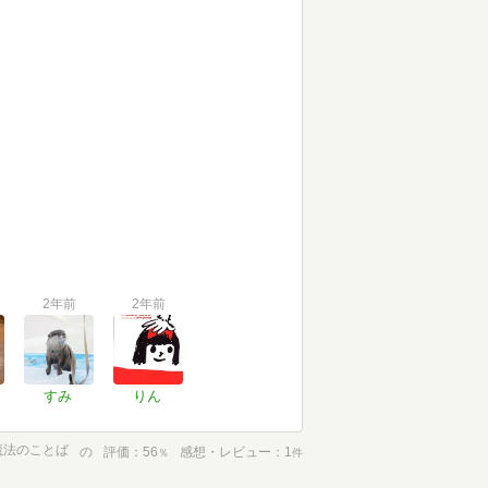
2年前
2年前
すみ
りん
魔法のことば
の
評価
56
感想・レビュー
1
％
件