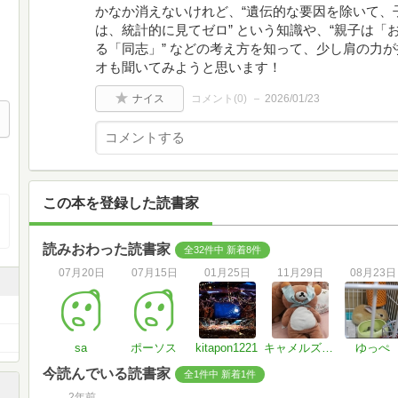
かなか消えないけれど、“遺伝的な要因を除いて、
は、統計的に見てゼロ” という知識や、“親子は
る「同志」” などの考え方を知って、少し肩の力
オも聞いてみようと思います！
ナイス
コメント(
0
)
2026/01/23
この本を登録した読書家
読みおわった読書家
全32件中 新着8件
07月20日
07月15日
01月25日
11月29日
08月23日
sa
ポーソス
kitapon1221
キャメルズボン
ゆっぺ
今読んでいる読書家
全1件中 新着1件
2年前