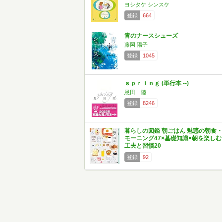
ヨシタケ シンスケ
登録
664
青のナースシューズ
藤岡 陽子
登録
1045
ｓｐｒｉｎｇ (単行本 --)
恩田 陸
登録
8246
暮らしの図鑑 朝ごはん 魅惑の朝食
モーニング47×基礎知識×朝を楽しむ
工夫と習慣20
登録
92