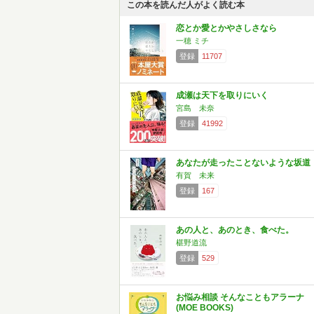
この本を読んだ人がよく読む本
恋とか愛とかやさしさなら
一穂 ミチ
登録
11707
成瀬は天下を取りにいく
宮島 未奈
登録
41992
あなたが走ったことないような坂道
有賀 未来
登録
167
あの人と、あのとき、食べた。
椹野道流
登録
529
お悩み相談 そんなこともアラーナ
(MOE BOOKS)