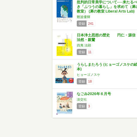
批判的日常美学について──来たる
き「ふつうの暮らし」を求めて（犀
教室） (犀の教室 Liberal Arts Lab)
難波優輝
登録
241
日本浄土思想の歴史 円仁・源信
法然・親鸞
四夷 法顕
登録
11
うらしまたろう (ヒョーゴノスケの
本)
ヒョーゴノスケ
登録
18
なごみ2026年６月号
淡交社
登録
3