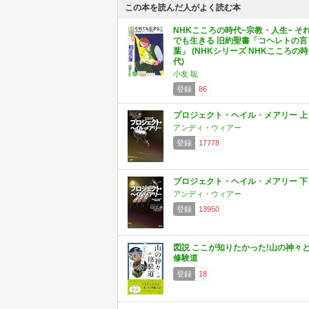
この本を読んだ人がよく読む本
NHKこころの時代~宗教・人生~ そ
でも生きる 旧約聖書「コヘレトの言
葉」 (NHKシリーズ NHKこころの時
代)
小友 聡
登録
86
プロジェクト・ヘイル・メアリー 上
アンディ・ウィアー
登録
17778
プロジェクト・ヘイル・メアリー 下
アンディ・ウィアー
登録
13950
図説 ここが知りたかった!山の神々
修験道
登録
18