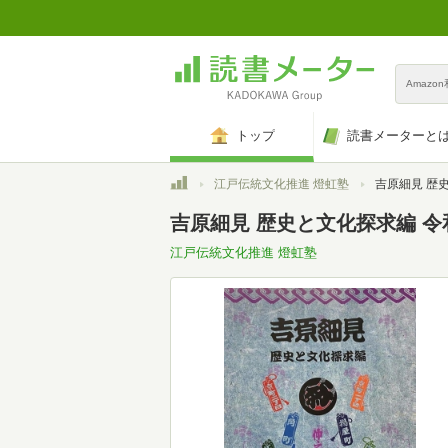
Amazo
トップ
読書メーターと
トップ
江戸伝統文化推進 燈虹塾
吉原細見 歴史と
吉原細見 歴史と文化探求編 令
江戸伝統文化推進 燈虹塾