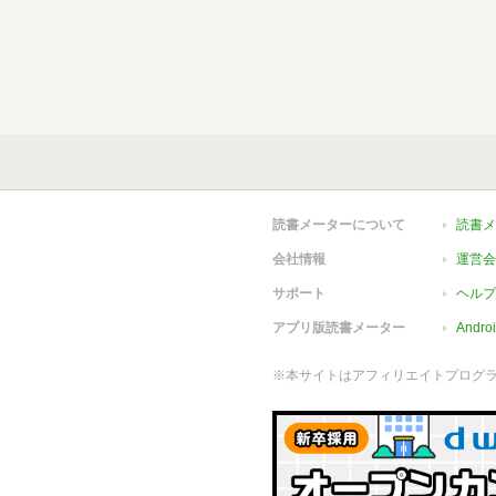
読書メーターについて
読書メ
会社情報
運営会
サポート
ヘルプ
アプリ版読書メーター
Andr
※本サイトはアフィリエイトプログ