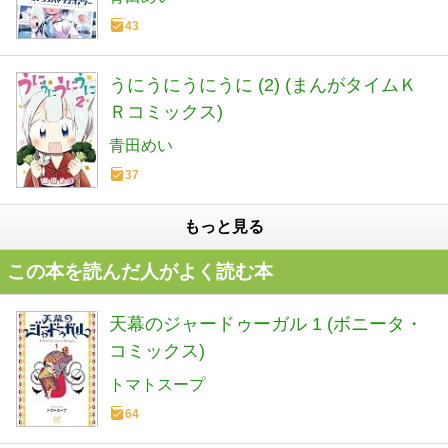
43
うにうにうにうに (2) (まんがタイムＫ
Ｒコミックス)
青田めい
37
もっと見る
この本を読んだ人がよく読む本
天幕のジャードゥーガル 1 (ボニータ・
コミックス)
トマトスープ
64