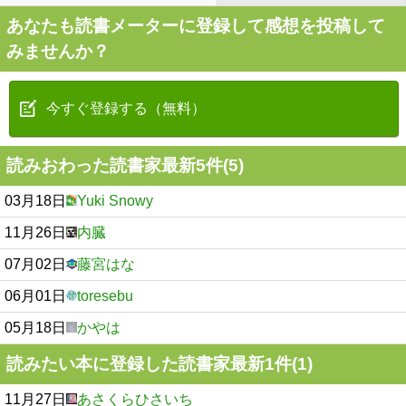
あなたも読書メーターに登録して感想を投稿して
みませんか？
今すぐ登録する（無料）
読みおわった読書家最新5件(5)
03月18日
Yuki Snowy
11月26日
内臓
07月02日
藤宮はな
06月01日
toresebu
05月18日
かやは
読みたい本に登録した読書家最新1件(1)
11月27日
あさくらひさいち