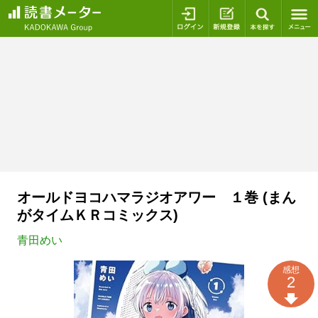
ログイン
新規登録
本を探
オールドヨコハマラジオアワー １巻 (まん
がタイムＫＲコミックス)
青田めい
感想
2