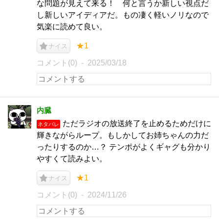
な問題が見えて来る！ 何と言うか新しい視点だ
し新しいアイディアだ。もの凄く軽いノリなので
気楽に読めて良い。
★1
ナイス
コメント(0)
2025/03/18
内臓
ただラジオの放送終了を止めるためだけに
ネタバレ
輝きながらループ。もしかしてお姉ちゃんの力だ
ったりするのか…？ テンポがよくギャグも分かり
やすくて読みよい。
★1
ナイス
コメント(0)
2024/11/26