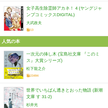
女子高生除霊師アカネ！ 4 (ヤングジャ
ンプコミックスDIGITAL)
大武政夫
13
人気の本
一次元の挿し木 (宝島社文庫 『このミ
ス』大賞シリーズ)
松下龍之介
23494
世界でいちばん透きとおった物語 (新潮
文庫 す 31-2)
杉井光