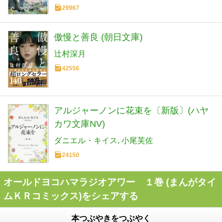
29967
傲慢と善良 (朝日文庫)
辻村深月
42556
アルジャーノンに花束を〔新版〕(ハヤ
カワ文庫NV)
ダニエル・キイス
小尾芙佐
24150
オールドヨコハマラジオアワー １巻 (まんがタイ
ムＫＲコミックス)をシェアする
本つぶやきをつぶやく