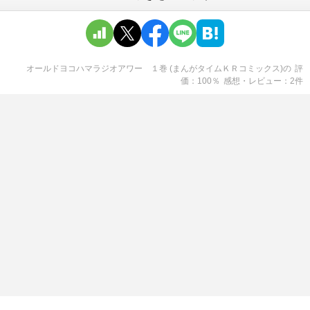
オールドヨコハマラジオアワー １巻 (まんがタイムＫＲコミックス)
の
評
価
100
％
感想・レビュー
2
件