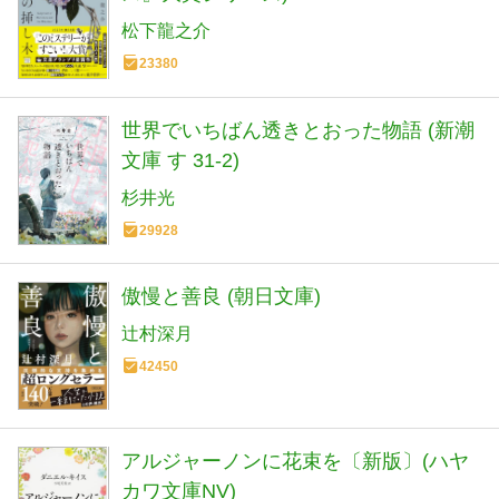
松下龍之介
23380
世界でいちばん透きとおった物語 (新潮
文庫 す 31-2)
杉井光
29928
傲慢と善良 (朝日文庫)
辻村深月
42450
アルジャーノンに花束を〔新版〕(ハヤ
カワ文庫NV)