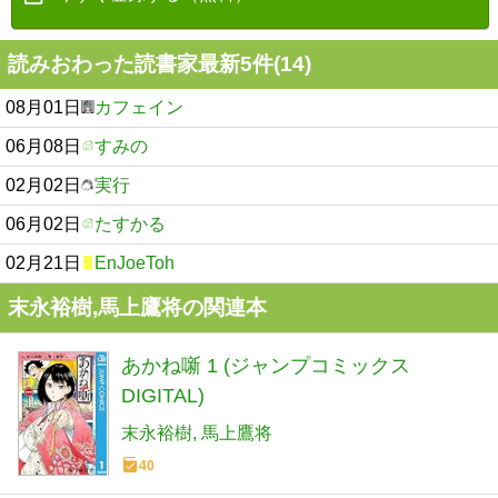
読みおわった読書家最新5件(14)
08月01日
カフェイン
06月08日
すみの
02月02日
実行
06月02日
たすかる
02月21日
EnJoeToh
末永裕樹,馬上鷹将の関連本
あかね噺 1 (ジャンプコミックス
DIGITAL)
末永裕樹
馬上鷹将
40