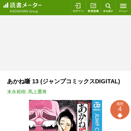
ログイン
新規登録
本を探
あかね噺 13 (ジャンプコミックスDIGITAL)
末永裕樹
,
馬上鷹将
感想
4