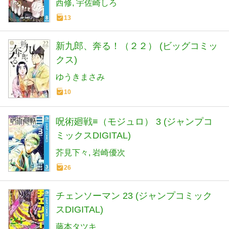
西修
宇佐崎しろ
13
新九郎、奔る！（２２） (ビッグコミッ
クス)
ゆうきまさみ
10
呪術廻戦≡（モジュロ） 3 (ジャンプコ
ミックスDIGITAL)
芥見下々
岩崎優次
26
チェンソーマン 23 (ジャンプコミック
スDIGITAL)
藤本タツキ