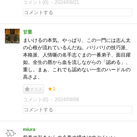
コメント(0)
2024/09/21
甘栗
まいけるの本気。やっぱり、この一門には志ん太
の心根が流れているんだね。バリバリの技巧派、
本格派、人情噺の名手志ぐまの一番弟子、面目躍
如。全生の唇から血を流しながらの「認める」、
重し。まぁ、これでも認めない一生のハードルの
高さよ。
★1
ナイス
コメント(0)
2024/09/06
miura