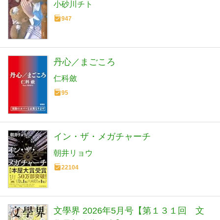
小砂川チト
947
丹心／まごころ
仁科斂
95
イン・ザ・メガチャーチ
朝井リョウ
22104
文學界 2026年5月号【第１３１回 文