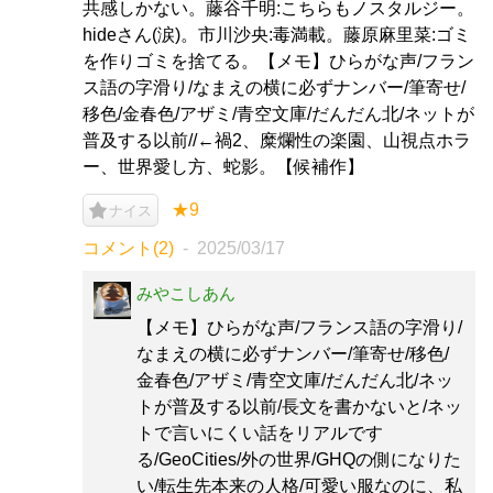
共感しかない。藤谷千明:こちらもノスタルジー。
hideさん(涙)。市川沙央:毒満載。藤原麻里菜:ゴミ
を作りゴミを捨てる。【メモ】ひらがな声/フラン
ス語の字滑り/なまえの横に必ずナンバー/筆寄せ/
移色/金春色/アザミ/青空文庫/だんだん北/ネットが
普及する以前//←禍2、糜爛性の楽園、山視点ホラ
ー、世界愛し方、蛇影。【候補作】
★9
ナイス
コメント(2)
2025/03/17
みやこしあん
【メモ】ひらがな声/フランス語の字滑り/
なまえの横に必ずナンバー/筆寄せ/移色/
金春色/アザミ/青空文庫/だんだん北/ネッ
トが普及する以前/長文を書かないと/ネッ
トで言いにくい話をリアルです
る/GeoCities/外の世界/GHQの側になりた
い/転生先本来の人格/可愛い服なのに、私