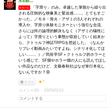
水石鉄二
「字滑り」のみ。卓越した筆致から繰り出
ネタバレ
される圧倒的な映像美と緊迫感……。とてもすご
かった。／モネ・骨火・アザミの3人それぞれの
導入や、字滑り体験モニターという強引な合流、
さらには何の論理的解決もなく（アザミの犠牲に
よって）字滑りという事態が収拾していく結末か
ら、クトゥルフ神話TRPGを想起した。（なんか
リプレイ動画みたいですよね。シナリオ化してほ
しい……。）／民俗学SF＋クトゥルフ的ホラーと
いう感じで、SF畑やホラー畑の人にも読んでほし
い作品なのだけど、文藝春秋社はなぜ単行本化し
ないんですか？😡
★7
ナイス
コメント(0)
2025/02/15