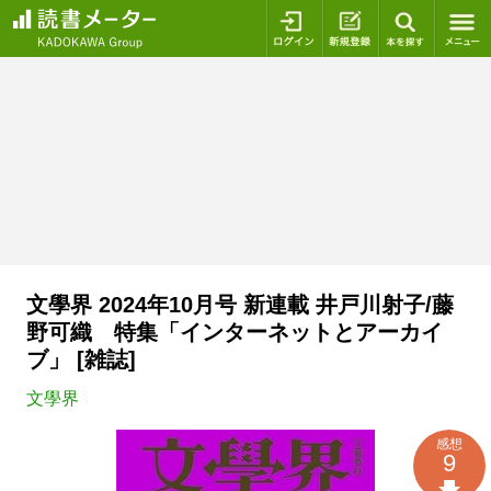
ログイン
新規登録
本を探
文學界 2024年10月号 新連載 井戸川射子/藤
野可織 特集「インターネットとアーカイ
ブ」 [雑誌]
文學界
感想
9