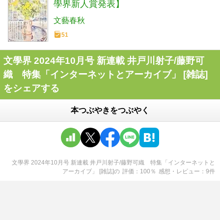
學界新人賞発表】
文藝春秋
51
文學界 2024年10月号 新連載 井戸川射子/藤野可
織 特集「インターネットとアーカイブ」 [雑誌]
をシェアする
本つぶやきをつぶやく
文學界 2024年10月号 新連載 井戸川射子/藤野可織 特集「インターネットと
アーカイブ」 [雑誌]
の
評価
100
％
感想・レビュー
9
件