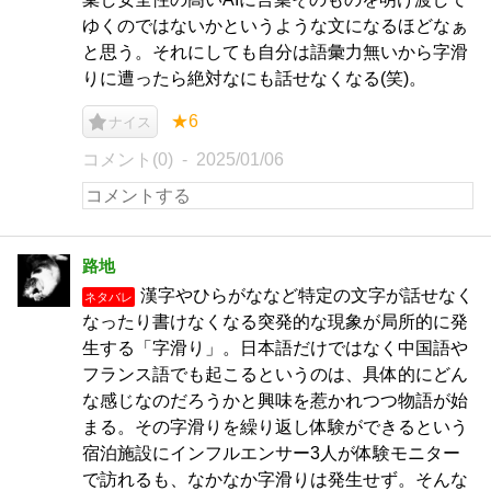
ゆくのではないかというような文になるほどなぁ
と思う。それにしても自分は語彙力無いから字滑
りに遭ったら絶対なにも話せなくなる(笑)。
★6
ナイス
コメント(0)
2025/01/06
路地
漢字やひらがななど特定の文字が話せなく
ネタバレ
なったり書けなくなる突発的な現象が局所的に発
生する「字滑り」。日本語だけではなく中国語や
フランス語でも起こるというのは、具体的にどん
な感じなのだろうかと興味を惹かれつつ物語が始
まる。その字滑りを繰り返し体験ができるという
宿泊施設にインフルエンサー3人が体験モニター
で訪れるも、なかなか字滑りは発生せず。そんな