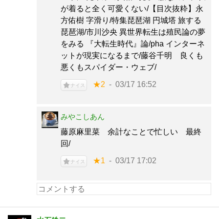
が着ると全く可愛くない/【目次抜粋】永
方佑樹 字滑り/特集琵琶湖 円城塔 旅する
琵琶湖/市川沙央 異世界転生は殖民論の夢
をみる 『大転生時代』論/pha インターネ
ットが現実になるまで/藤谷千明 良くも
悪くもスパイダー・ウェブ/
★2
03/17 16:52
ナイス
みやこしあん
藤原麻里菜 余計なことで忙しい 最終
回/
★1
03/17 17:02
ナイス