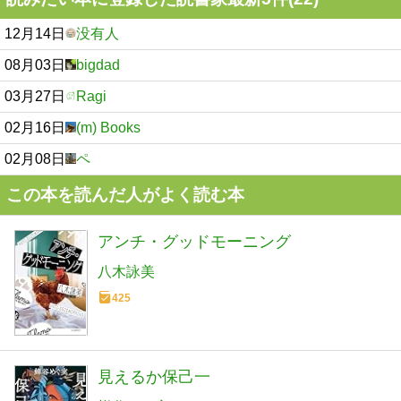
12月14日
没有人
08月03日
bigdad
03月27日
Ragi
02月16日
(m) Books
02月08日
ペ
この本を読んだ人がよく読む本
アンチ・グッドモーニング
八木詠美
425
見えるか保己一