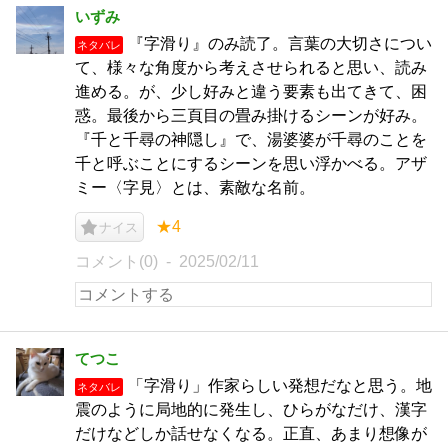
いずみ
『字滑り』のみ読了。言葉の大切さについ
ネタバレ
て、様々な角度から考えさせられると思い、読み
進める。が、少し好みと違う要素も出てきて、困
惑。最後から三頁目の畳み掛けるシーンが好み。
『千と千尋の神隠し』で、湯婆婆が千尋のことを
千と呼ぶことにするシーンを思い浮かべる。アザ
ミー〈字見〉とは、素敵な名前。
★4
ナイス
コメント(0)
2025/02/11
てつこ
「字滑り」作家らしい発想だなと思う。地
ネタバレ
震のように局地的に発生し、ひらがなだけ、漢字
だけなどしか話せなくなる。正直、あまり想像が