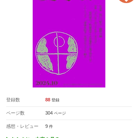
登録数
88
登録
ページ数
304
ページ
感想・レビュー
9
件