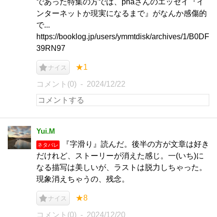
であった特集の方では、phaさんのエッセイ『イ
ンターネットか現実になるまで』がなんか感傷的
で...
https://booklog.jp/users/ymmtdisk/archives/1/B0DF
39RN97
★1
ナイス
コメント(0)
2024/12/22
Yui.M
『字滑り』読んだ。後半の方が文章は好き
ネタバレ
だけれど、ストーリーが消えた感じ。一(いち)に
なる描写は美しいが、ラストは脱力しちゃった。
現象消えちゃうの、残念。
★8
ナイス
コメント(0)
2024/12/20