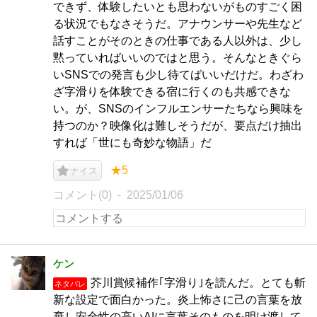
できず、体験したいとも思わないがものすごく困
る状況でもなさそうだ。アナウンサーや先生など
話すことがそのときの仕事である人以外は、少し
黙っていればいいのではと思う。そんなときぐら
いSNSでの発言も少し待てばいいだけだ。わざわ
ざ字滑りを体験できる宿に行くのも共感できな
い。が、SNSのインフルエンサーたちなら興味を
持つのか？映像化は難しそうだが、要点だけ抽出
すれば「世にも奇妙な物語」だ
★5
ナイス
コメント(0)
2025/01/06
ケン
芥川賞候補作｢字滑り｣を読んだ。とても斬
ネタバレ
新な設定で面白かった。炎上怖さに己の言葉を放
棄し安全性の高いAIに言葉そのものを明け渡して