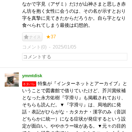
なかで字見（アザミ）だけが山神さまと思しき赤
ん坊を抱く女性に会うのは、その名が示すとおり
字を真摯に見てきたからだろうか。自ら字となり
食べられてしまう最後は幻想的。
★37
ナイス
コメント(0)
2025/01/05
ymmtdisk
特集が『インターネットとアーカイブ』と
ネタバレ
いうことで図書館で借りていたけど、芥川賞候補
となった永方佑樹『字滑り』も掲載されており、
そちらも読んだ。▼『字滑り』は、局地的に発
話・表記がひらがな・カタカナ・漢字のみ（音訓
どちらかに統一）になる症状が発症するという設
定が面白い。ややホラー味がある。▼元々の目的