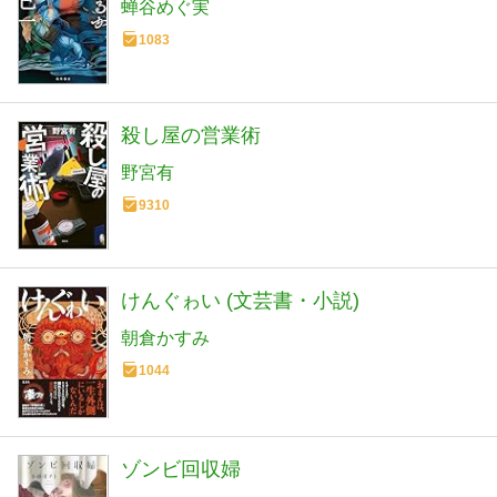
蝉谷めぐ実
1083
殺し屋の営業術
野宮有
9310
けんぐゎい (文芸書・小説)
朝倉かすみ
1044
ゾンビ回収婦