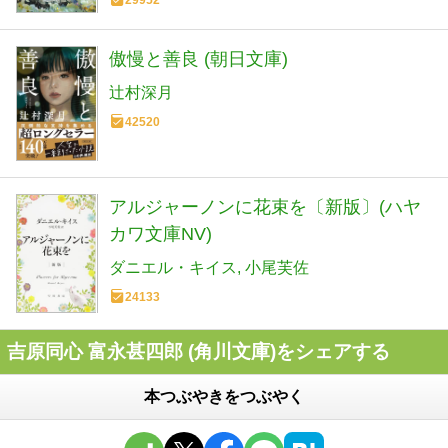
29952
傲慢と善良 (朝日文庫)
辻村深月
42520
アルジャーノンに花束を〔新版〕(ハヤ
カワ文庫NV)
ダニエル・キイス
小尾芙佐
24133
吉原同心 富永甚四郎 (角川文庫)をシェアする
本つぶやきをつぶやく