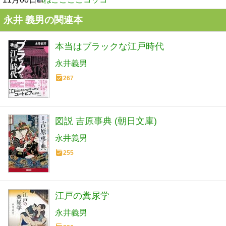
永井 義男の関連本
本当はブラックな江戸時代
永井義男
267
図説 吉原事典 (朝日文庫)
永井義男
255
江戸の糞尿学
永井義男