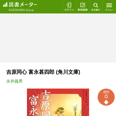
ログイン
新規登録
本を探
吉原同心 富永甚四郎 (角川文庫)
永井義男
感想
0