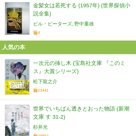
金髪女は若死する (1957年) (世界探偵小
説全集)
ビル・ピーターズ
野中重雄
4
人気の本
一次元の挿し木 (宝島社文庫 『このミ
ス』大賞シリーズ)
松下龍之介
23441
世界でいちばん透きとおった物語 (新潮
文庫 す 31-2)
杉井光