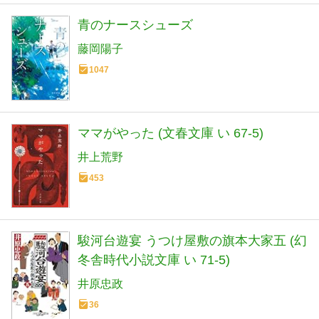
青のナースシューズ
藤岡陽子
1047
ママがやった (文春文庫 い 67-5)
井上荒野
453
駿河台遊宴 うつけ屋敷の旗本大家五 (幻
冬舎時代小説文庫 い 71-5)
井原忠政
36