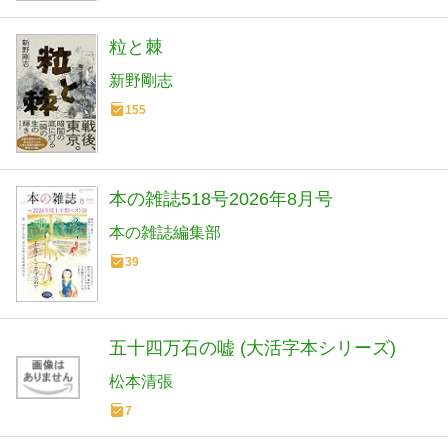
粒と棘
新野剛志
155
本の雑誌518号2026年8月号
本の雑誌編集部
39
五十四万石の嘘 (大活字本シリーズ)
松本清張
7