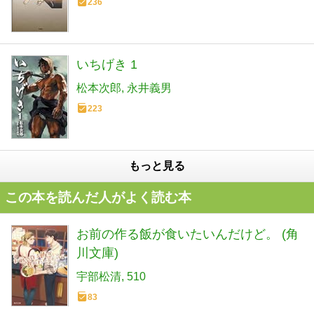
236
いちげき 1
松本次郎
永井義男
223
もっと見る
この本を読んだ人がよく読む本
お前の作る飯が食いたいんだけど。 (角
川文庫)
宇部松清
510
83