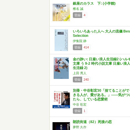
銀座のカラス 下: (小学館)
椎名 誠
登録
4
いろいろあった人へ 大人の流儀 Bes
Selection
伊集院 静
登録
414
金の諍い: 日雇い浪人生活録2 (ハル
文庫 う 9-2 時代小説文庫 日雇い浪
生活録 2)
上田 秀人
登録
240
別冊・中谷彰宏30「捨てることがで
きる人が、愛がある。」――気がつ
たら、している恋愛術
中谷 彰宏
登録
1
朗読街道（82）死後の恋
夢野 久作