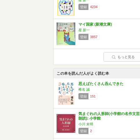
星 新一
登録
4234
マイ国家 (新潮文庫)
星 新一
登録
3857
もっと見る
この本を読んだ人がよく読む本
思えばたくさん呑んできた
椎名 誠
登録
151
気まぐれの人形師(小学館の名作文芸
朗読): 小学館
小川 未明
登録
2