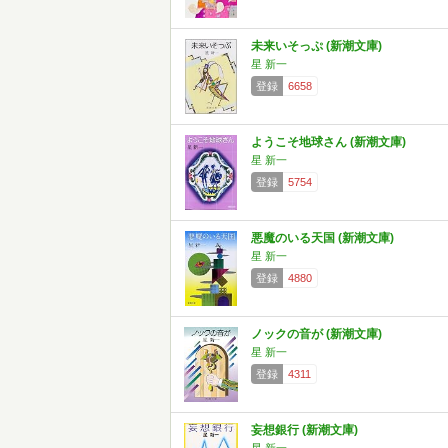
未来いそっぷ (新潮文庫)
星 新一
登録
6658
ようこそ地球さん (新潮文庫)
星 新一
登録
5754
悪魔のいる天国 (新潮文庫)
星 新一
登録
4880
ノックの音が (新潮文庫)
星 新一
登録
4311
妄想銀行 (新潮文庫)