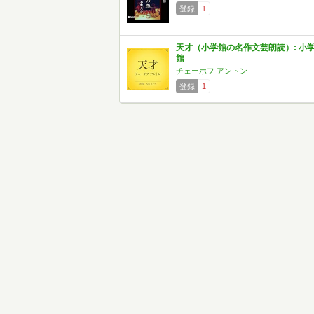
登録
1
天才（小学館の名作文芸朗読）: 小
館
チェーホフ アントン
登録
1