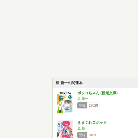
星 新一の関連本
ボッコちゃん (新潮文庫)
星 新一
登録
17029
きまぐれロボット
星 新一
登録
8469