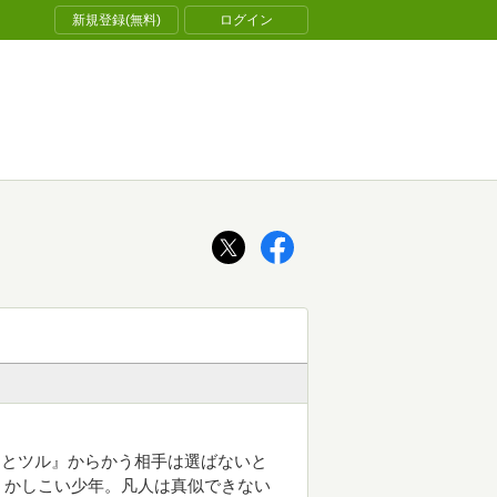
新規登録(無料)
ログイン
ネとツル』からかう相手は選ばないと
』かしこい少年。凡人は真似できない