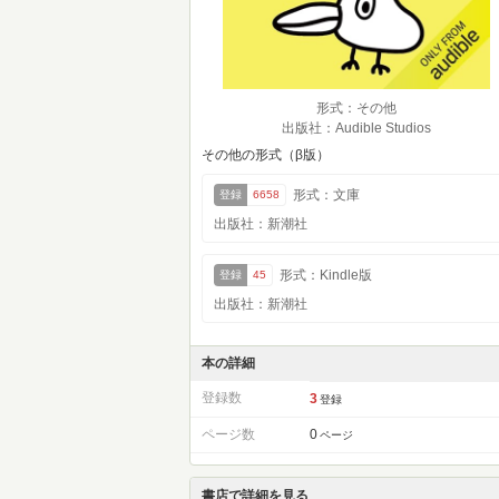
形式：その他
出版社：Audible Studios
その他の形式（β版）
形式：文庫
登録
6658
出版社：新潮社
形式：Kindle版
登録
45
出版社：新潮社
本の詳細
登録数
3
登録
ページ数
0
ページ
書店で詳細を見る