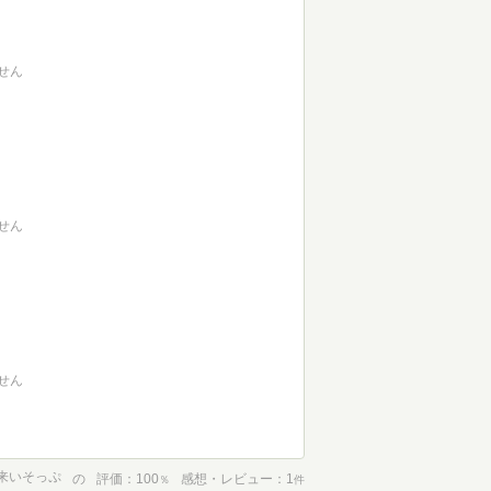
せん
せん
せん
来いそっぷ
の
評価
100
感想・レビュー
1
％
件