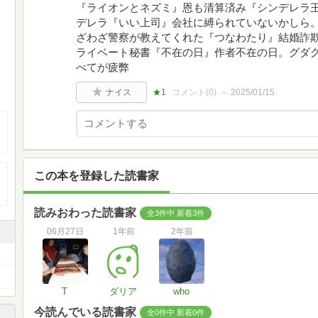
『ライオンとネズミ』恩も清算済み『シンデレラ
デレラ『いい上司』会社に縛られていないかしら
ざわざ警察が教えてくれた『つなわたり』結婚詐欺
ライベート秘書『不在の日』作者不在の日。グダ
べてが疲弊
ナイス
★1
コメント(
0
)
2025/01/15
この本を登録した読書家
読みおわった読書家
全3件中 新着3件
06月27日
1年前
2年前
T
ダリア
who
今読んでいる読書家
全0件中 新着0件