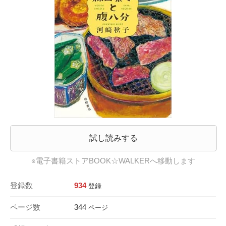
試し読みする
※電子書籍ストアBOOK☆WALKERへ移動します
登録数
934
登録
ページ数
344
ページ