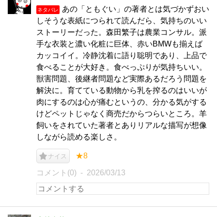
あの「ともぐい」の著者とは気づかずおい
ネタバレ
しそうな表紙につられて読んだら、気持ちのいい
ストーリーだった。森田繁子は農業コンサル。派
手な衣装と濃い化粧に巨体、赤いBMWも揃えば
カッコイイ。冷静沈着に語り聡明であり、上品で
食べることが大好き。食べっぷりが気持ちいい。
獣害問題、後継者問題など実際あるだろう問題を
解決に。育てている動物から乳を搾るのはいいが
肉にするのは心が痛むというの、分かる気がする
けどペットじゃなく商売だからつらいところ。羊
飼いをされていた著者とありリアルな描写が想像
しながら読める楽しさ。
★8
ナイス
コメント(0)
2026/03/13