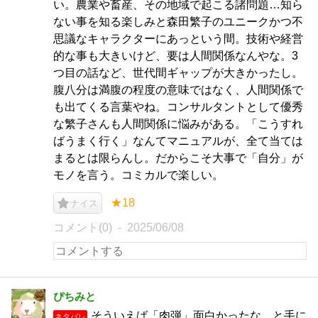
い。農業や畜産、その地域で起こる諸問題…知ら
ない事を知る楽しみと森田繁子のユニークかつ不
思議なキャラクターにあっという間。技術や経営
的な事も大きいけど、要は人間関係なんやな。3
つ目の話など、世代間ギャップが大きかったし。
腹八分は満腹の程度の意味ではなく、人間関係で
も出てくる言葉やね。コンサルタントとして優秀
な繁子さんも人間関係に悩みがある。「こうすれ
ばうまく行く」なんてマニュアルが、全て当ては
まるとは限らんし。だからこそ大事で「自分」が
モノを言う。コミカルで楽しい。
★18
ナイス
コメント(0)
2025/06/08
ぴちみと
そういえば「肉弾」面白かったな、と手に
ネタバレ