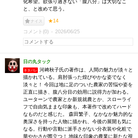
化希望。欲張り過ぎない「腹八分」は大切なこ
と、と改めて思う。
★14
ナイス
コメント(0)
2026/06/25
日の丸タック
河﨑秋子氏の著作は、人間の魅力が淡々と
ネタバレ
描かれている。肩肘張った煌びやかな姿でなく
淡々と！ 今回は地に足のついた農家の苦悩や姿を
正直に描き、腹八分目の効用に説得力が加わる。
ユーターンで農家とか新規就農とか、スローライ
フで自由気ままな印象も、本著作で改めてハード
なものだと感じた。 森田繁子、なかなか魅力的な
奥深さを持った人物に描かれ、今後の展開も気に
なる。行動や言動に派手さがない分衣装や化粧で
華やかさが際立つ！ 地味な印象の農業に新たな視