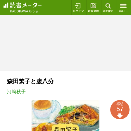
ログイン
新規登録
本を探
森田繁子と腹八分
河﨑秋子
感想
57