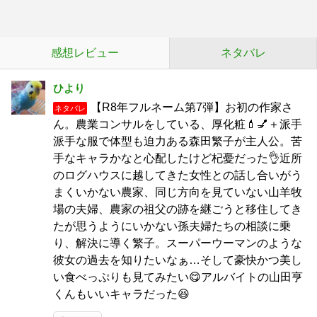
感想レビュー
ネタバレ
ひより
【R8年フルネーム第7弾】お初の作家さ
ネタバレ
ん。農業コンサルをしている、厚化粧💄💅＋派手
派手な服で体型も迫力ある森田繁子が主人公。苦
手なキャラかなと心配したけど杞憂だった👌近所
のログハウスに越してきた女性との話し合いがう
まくいかない農家、同じ方向を見ていない山羊牧
場の夫婦、農家の祖父の跡を継ごうと移住してき
たが思うようにいかない孫夫婦たちの相談に乗
り、解決に導く繁子。スーパーウーマンのような
彼女の過去を知りたいなぁ…そして豪快かつ美し
い食べっぷりも見てみたい😋アルバイトの山田亨
くんもいいキャラだった😆