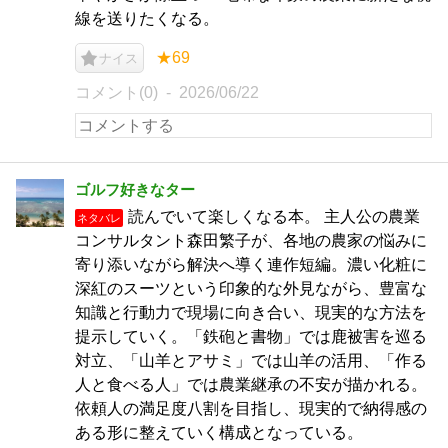
線を送りたくなる。
★69
ナイス
コメント(0)
2026/06/22
ゴルフ好きなター
読んでいて楽しくなる本。 主人公の農業
ネタバレ
コンサルタント森田繁子が、各地の農家の悩みに
寄り添いながら解決へ導く連作短編。濃い化粧に
深紅のスーツという印象的な外見ながら、豊富な
知識と行動力で現場に向き合い、現実的な方法を
提示していく。「鉄砲と書物」では鹿被害を巡る
対立、「山羊とアサミ」では山羊の活用、「作る
人と食べる人」では農業継承の不安が描かれる。
依頼人の満足度八割を目指し、現実的で納得感の
ある形に整えていく構成となっている。