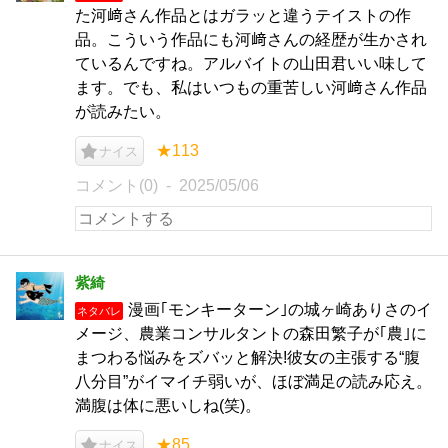
た河﨑さん作品とはガラッと違うテイストの作
品。こういう作品にも河﨑さんの経歴が生かされ
ているんですね。アルバイトの山田君いい味して
ます。でも、私はいつもの重苦しい河﨑さん作品
が読みたい。
★113
ナイス
コメント(0)
2025/05/06
紫綺
漫画｢モンキーターン｣の城ヶ崎ありさのイ
ネタバレ
メージ、農業コンサルタントの森田繁子が｢農｣に
まつわる悩みをズバッと解決!彼女の主張する“腹
八分目”がイマイチ弱いが、ほぼ満足の読み応え。
満腹は体に悪いしね(笑)。
★85
ナイス