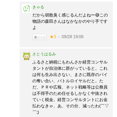
きゃる
だから胡散臭く感じるんだよねー😅この
物語の森田さんはなかなかのやり手です
よ
★3
09/28 19:06
ナイス
さとうはるみ
ふるさと納税にもわんさか経営コンサル
タントが自治体に群がっていると。これ
は何も生み出さない、まさに既存のパイ
の奪い合い、バトルロイヤルだと。た
だ、ＰＲや広報、ネット戦略等は公務員
は不得手のため任せるしかなく中抜され
ていく税金。経営コンサルタントにお金
払わなきゃ、あ、その分、減ったわ(￣▽
￣;)