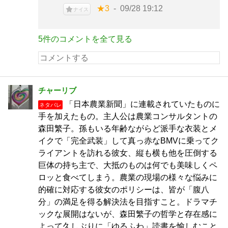
★3
09/28 19:12
ナイス
5件のコメントを全て見る
チャーリブ
「日本農業新聞」に連載されていたものに
ネタバレ
手を加えたもの。主人公は農業コンサルタントの
森田繁子。孫もいる年齢ながらど派手な衣装とメ
イクで「完全武装」して真っ赤なBMVに乗ってク
ライアントを訪れる彼女、縦も横も他を圧倒する
巨体の持ち主で、大抵のものは何でも美味しくペ
ロッと食べてしまう。農業の現場の様々な悩みに
的確に対応する彼女のポリシーは、皆が「腹八
分」の満足を得る解決法を目指すこと。ドラマチ
ックな展開はないが、森田繁子の哲学と存在感に
よって久しぶりに「ゆるふわ」読書を愉しむこと