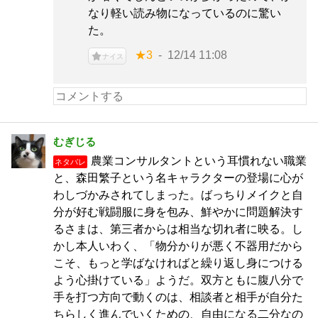
なり軽い読み物になっているのに驚い
た。
★3
12/14 11:08
ナイス
むぎじる
農業コンサルタントという耳慣れない職業
ネタバレ
と、森田繁子という名キャラクターの登場に心が
わしづかみされてしまった。ばっちりメイクと自
分が好む戦闘服に身を包み、鮮やかに問題解決す
るさまは、第三者からは相当な切れ者に映る。し
かし本人いわく、「物分かりが悪く不器用だから
こそ、もっと学ばなければと繰り返し身につける
よう心掛けている」ようだ。双方ともに腹八分で
手を打つ方向で動くのは、相談者と相手が自分た
ちらしく進んでいくための、自由になる二分なの