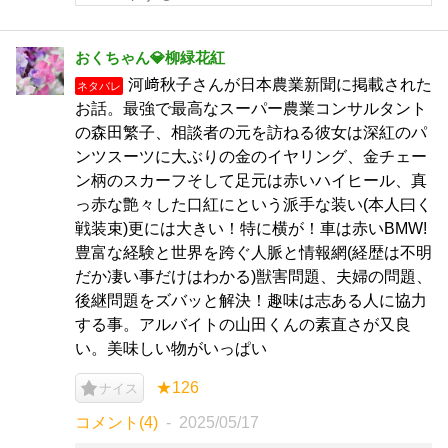
おくちゃん💎柳緑花紅
河﨑秋子さんが日本農業新聞に掲載された
ネタバレ
お話。最強で最高なスーパー農業コンサルタント
の森田繁子、相談者の元を訪ねる彼女は深紅のパ
ンツスーツに大ぶりの金のイヤリング、金チェー
ン柄のスカーフそして足元は赤いハイヒール、真
っ赤な艶々した口紅にという派手な装い(本人曰く
戦装束)更には大きい！特に横が！車は赤いBMW!
豊富な経験と世界を跨ぐ人脈と情報網(経歴は不明
だか凄い事だけはわかる)獣害問題、夫婦の問題、
後継問題をズバッと解決！趣味は志ある人に協力
する事。アルバイトの山田くんの素直さが又良
い。美味しい物がいっぱい
★126
ナイス
コメント(4)
2025/05/17