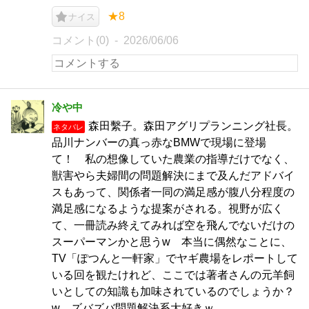
★8
ナイス
コメント(0)
2026/06/06
冷や中
森田繫子。森田アグリプランニング社長。
ネタバレ
品川ナンバーの真っ赤なBMWで現場に登場
て！ 私の想像していた農業の指導だけでなく、
獣害やら夫婦間の問題解決にまで及んだアドバイ
スもあって、関係者一同の満足感が腹八分程度の
満足感になるような提案がされる。視野が広く
て、一冊読み終えてみれば空を飛んでないだけの
スーパーマンかと思うw 本当に偶然なことに、
TV「ぽつんと一軒家」でヤギ農場をレポートして
いる回を観たけれど、ここでは著者さんの元羊飼
いとしての知識も加味されているのでしょうか？
w ズバズバ問題解決系大好きｗ