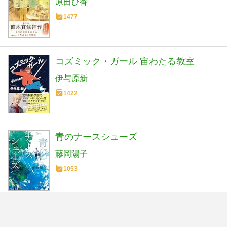
原田ひ香
1477
コズミック・ガール 宙わたる教室
伊与原新
1422
青のナースシューズ
藤岡陽子
1053
ふつうの家族