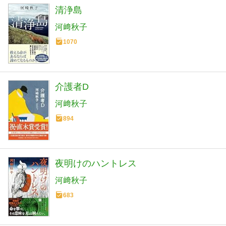
清浄島
河﨑秋子
1070
介護者D
河﨑秋子
894
夜明けのハントレス
河﨑秋子
683