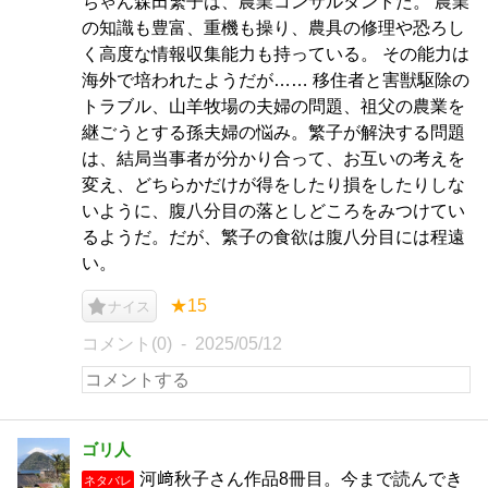
ちゃん森田繁子は、農業コンサルタントだ。 農業
の知識も豊富、重機も操り、農具の修理や恐ろし
く高度な情報収集能力も持っている。 その能力は
海外で培われたようだが…… 移住者と害獣駆除の
トラブル、山羊牧場の夫婦の問題、祖父の農業を
継ごうとする孫夫婦の悩み。繁子が解決する問題
は、結局当事者が分かり合って、お互いの考えを
変え、どちらかだけが得をしたり損をしたりしな
いように、腹八分目の落としどころをみつけてい
るようだ。だが、繁子の食欲は腹八分目には程遠
い。
★15
ナイス
コメント(0)
2025/05/12
ゴリ人
河﨑秋子さん作品8冊目。今まで読んでき
ネタバレ