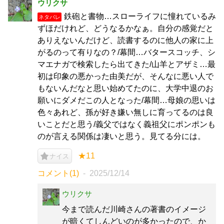
ウリクサ
鉄砲と書物…スローライフに憧れているみ
ネタバレ
ずほだけれど、どうなるかなぁ。自分の感覚だと
ありえないんだけど、読書するのに他人の家に上
がるのって有りなの？/幕間…バタースコッチ、シ
マエナガで検索したら出てきた/山羊とアザミ…最
初は印象の悪かった由美だが、そんなに悪い人で
もないんだなと思い始めてたのに、大学中退のお
願いにダメだこの人となった/幕間…母娘の思いは
色々あれど、孫が好き嫌い無しに育ってるのは良
いことだと思う/義父ではなく義祖父にポンポンも
のが言える関係は凄いと思う。見てる分には。
★11
ナイス
コメント(1)
2025/12/14
ウリクサ
今まで読んだ川崎さんの著書のイメージ
が暗くてしんどいのが多かったので、か