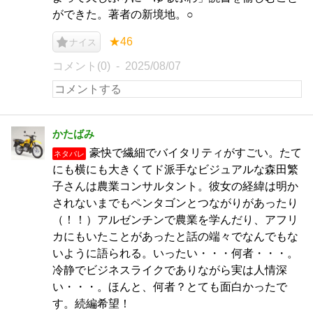
ができた。著者の新境地。○
★46
ナイス
コメント(0)
2025/08/07
かたばみ
豪快で繊細でバイタリティがすごい。たて
ネタバレ
にも横にも大きくてド派手なビジュアルな森田繁
子さんは農業コンサルタント。彼女の経緯は明か
されないまでもペンタゴンとつながりがあったり
（！！）アルゼンチンで農業を学んだり、アフリ
カにもいたことがあったと話の端々でなんでもな
いように語られる。いったい・・・何者・・・。
冷静でビジネスライクでありながら実は人情深
い・・・。ほんと、何者？とても面白かったで
す。続編希望！