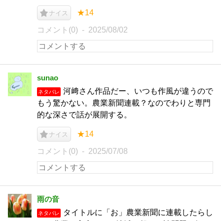
★14
ナイス
コメント(0)
2025/08/02
sunao
河﨑さん作品だー、いつも作風が違うので
ネタバレ
もう驚かない。農業新聞連載？なのでわりと専門
的な深さで話が展開する。
★14
ナイス
コメント(0)
2025/07/08
雨の音
タイトルに「お」農業新聞に連載したらし
ネタバレ