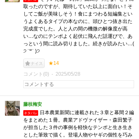
取ったのですが、期待していた以上に面白い！そ
してご飯が美味しそう！食にまつわる短編集とい
うよくあるタイプの本なのに、頭ひとつ抜き出た
完成度でした。人と人の間の機微の解像度が高
い…なのにテンポよく起伏に飛んだ話運びで、あ
っという間に読み切りました。続きが読みたい…(
੭ ˙꒳​˙ )੭
★14
ナイス
コメント(0)
2025/05/28
藤枝梅安
日本農業新聞に連載された３章と幕間２編
ネタバレ
をまとめた１冊。農業アドヴァイザー・森田繁子
が担当した３件の事例を軽快なテンポと生き生き
とした筆致で描く。登場人物やヤギの個性を巧み