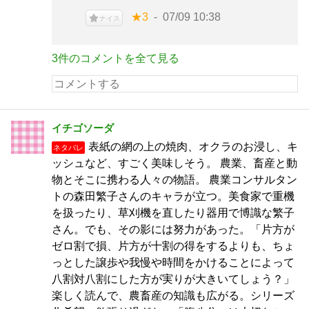
★3
07/09 10:38
ナイス
3件のコメントを全て見る
イチゴソーダ
表紙の網の上の焼肉、オクラのお浸し、キ
ネタバレ
ッシュなど、すごく美味しそう。 農業、畜産と動
物とそこに携わる人々の物語。 農業コンサルタン
トの森田繁子さんのキャラが立つ。美食家で重機
を扱ったり、草刈機を直したり器用で博識な繁子
さん。でも、その影には努力があった。「片方が
ゼロ割で損、片方が十割の得をするよりも、ちょ
っとした譲歩や我慢や時間をかけることによって
八割対八割にした方が実りが大きいてしょう？」
楽しく読んで、農畜産の知識も広がる。シリーズ