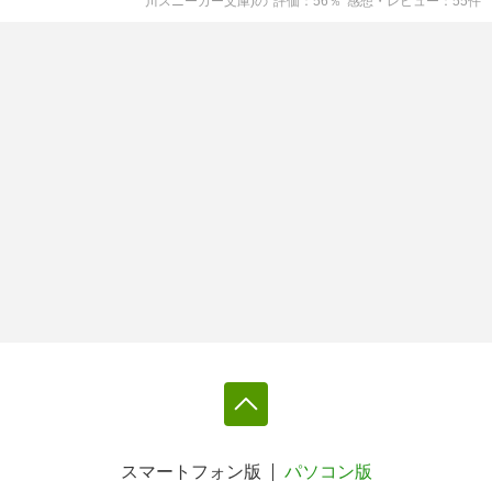
川スニーカー文庫)
の
評価
56
％
感想・レビュー
55
件
スマートフォン版
パソコン版