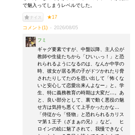
で魅入ってしまうレベルでした。
★17
ナイス
コメント(1)
2026/08/05
フミ
ギャグ要素ですが、中盤以降、主人公が
教師や生徒たちから「ひいぃっ！」と恐
れられるようになるのは、なんか中学の
時、彼女が居る男の子がドツかれたり脅
されたりしてたのを思い出して「怖くな
いと安心して恋愛出来んよなー」と。学
生、特に義務教育の時期は大変だ…。あ
と、良い部分として、裏で動く悪役の魅
せ方は気持ち悪くて上手かったかな…
「侍従から「怪物」と恐れられるカリス
マ第１王子（ざまぁの兄）」など。 ヒ
ロインの絵に魅了されて、我慢できなく