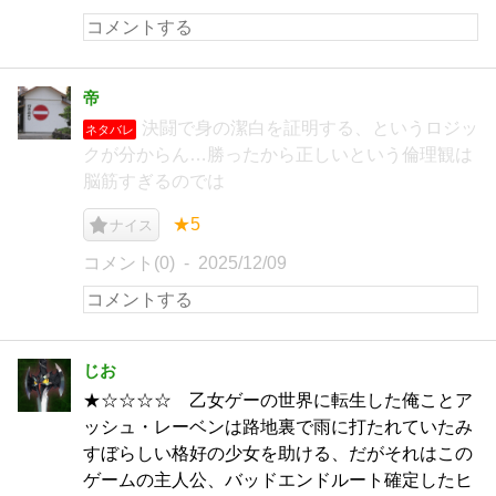
帝
決闘で身の潔白を証明する、というロジッ
ネタバレ
クが分からん…勝ったから正しいという倫理観は
脳筋すぎるのでは
★5
ナイス
コメント(0)
2025/12/09
じお
★☆☆☆☆ 乙女ゲーの世界に転生した俺ことア
ッシュ・レーベンは路地裏で雨に打たれていたみ
すぼらしい格好の少女を助ける、だがそれはこの
ゲームの主人公、バッドエンドルート確定したヒ