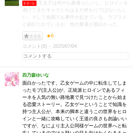
王太子は何やら曲者らしいし、ヒロインを
ネタバレ
虐げてきたキャラたちはまだ終わりではないらし
い。そして他国でも事件が起きている。ラブコメ
と銘打たれているが、他の要素が面白かった。
★6
ナイス
コメント(0)
2025/07/04
四乃森ゆいな
面白かったです。乙女ゲームの中に転生してしま
ったモブ(主人公)が、正統派ヒロインであるフィ
ーネを人気の無い路地裏で見つけたことから始ま
る恋愛ストーリー。乙女ゲーということで知識を
持つ主人公が、本来の脚本と違うこの世界をヒロ
インと一緒に攻略していく王道の良さも勿論いい
ですが、なにより主人公同様ゲームの世界へと転
生しているのではと疑いの目を向けたくなるキャ