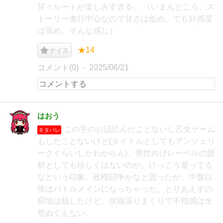
甘々ルートが楽しみすぎる。 （いまんところ、ス
トーリー進行中心なので甘さは低め。でも好感度
は高め。そんな感じ）
★14
ナイス
コメント(0)
2025/06/21
はおう
この手のお話読んだことないし乙女ゲーム
ネタバレ
もしたことないけど(タイトルとしてもアンジェリ
ークくらいしかわからん)、男性向けレーベルの題
材としても珍しくはないのか。けっこう凝ってる
なという印象。政権闘争かなと思ったが、中盤以
降はバトルメインになっちゃった。とりあえずの
窮地は脱したけど、伏線張りまくりで不穏感は全
然ぬぐえない。