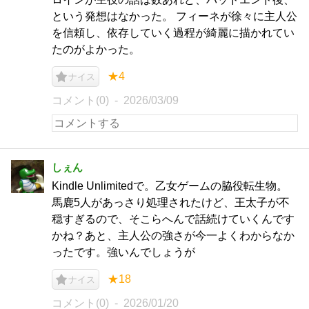
という発想はなかった。 フィーネが徐々に主人公
を信頼し、依存していく過程が綺麗に描かれてい
たのがよかった。
★4
ナイス
コメント(0)
2026/03/09
しぇん
Kindle Unlimitedで。乙女ゲームの脇役転生物。
馬鹿5人があっさり処理されたけど、王太子が不
穏すぎるので、そこらへんで話続けていくんです
かね？あと、主人公の強さが今一よくわからなか
ったです。強いんでしょうが
★18
ナイス
コメント(0)
2026/01/20