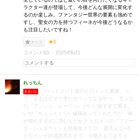
ラクター達が登場して、今後どんな展開に変化す
るのか楽しみ。ファンタジー世界の要素も強めで
すし、聖女の力を持つフィーネが今後どうなるか
も注目したいですね！
★6
ナイス
コメント(0)
2025/06/21
れっちん
「バッドエンド後のヒロインと遭遇」っ
ネタバレ
て、なるほどそう来たか！ってなるやつ。 主人公
の『アッシュ・レーベン』がいい奴すぎて困る。
いや、ちょっとくらい嫌味あってくれた方が、俺
が惚れすぎずに済むんだが？ ヒロインの『フィー
ネ・シュタウト』も性格良くて◎。 新主人公×正
ヒロインが好感度高すぎて、今後入るであろう