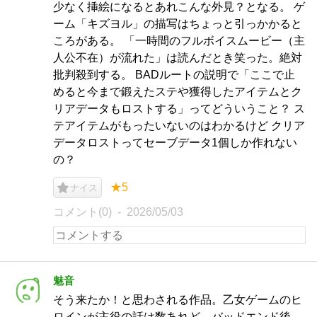
少なく挿絵になるとあれこんな外見？となる。 ゲ
ーム「キズヨル」の描写はちょっと引っかかると
ころがある。 「一時間のフルボイスムービー（主
人公不在）が流れた」は読んだとき笑った。絶対
批判殺到する。 BADルートの説明で「ここで止
めると今まで鍛えたステや獲得したアイテムとク
リアデータもロストする」ってどういうこと？ ス
テアイテムがもったいないのはわかるけど クリア
データロストってセーブデータ1個しか作れない
の？
★5
ナイス
コメント(0)
2026/05/03
魅音
そう来たか！と思わされる作品。乙女ゲームのヒ
ロインが主役の話は数あれど、バッドエンド後、