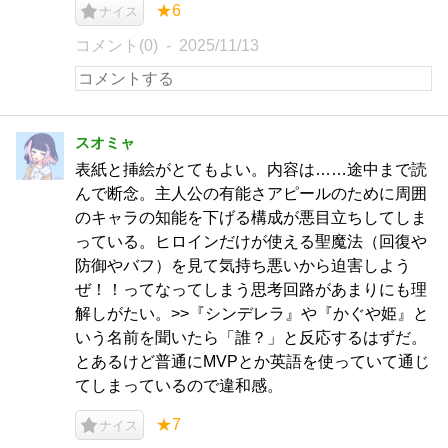
★6
ナイス
コメント(0)
2025/11/13
スオミャ
表紙と挿絵がとてもよい。内容は……途中まで読
んで断念。主人公の有能さアピールのために周囲
のキャラの知能を下げる構成が悪目立ちしてしま
っている。ヒロインだけが使える聖魔法（回復や
防御やバフ）を見て気持ち悪いから迫害しよう
ぜ！！ってなってしまう思考回路があまりにも理
解しがたい。>>『シンデレラ』や『かぐや姫』と
いう名前を聞いたら「誰？」と反応するはずだ。
とあるけど普通にMVPとか英語を使っていて通じ
てしまっているので違和感。
★7
ナイス