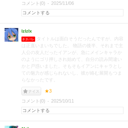
コメント(0)
2025/11/06
lzlzlx
​タイトルは面白そうだったんですが、内容
ネタバレ
は正直いまいちでした。 物語の後半、それまで主
人公の友人だったイアンが、急にメインキャラか
のようにゴリ押しされ始めて、自分の読み間違い
かと戸惑いました。そもそもイアンにキャラとし
ての魅力が感じられないし、​彼が絡む展開もつま
らなかったです。
★3
ナイス
コメント(0)
2025/10/11