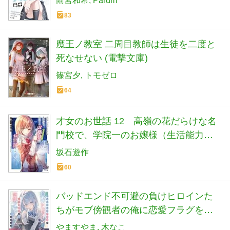
雨宮和希
Parum
83
魔王ノ教室 二周目教師は生徒を二度と
死なせない (電撃文庫)
篠宮夕
トモゼロ
64
才女のお世話 12 高嶺の花だらけな名
門校で、学院一のお嬢様（生活能力皆
無）を陰ながらお世話することになり
坂石遊作
ました (HJ文庫 さ 07-03-12)
60
バッドエンド不可避の負けヒロインた
ちがモブ傍観者の俺に恋愛フラグを立
ててくる 1 (オーバーラップ文庫)
やますやま
木なこ