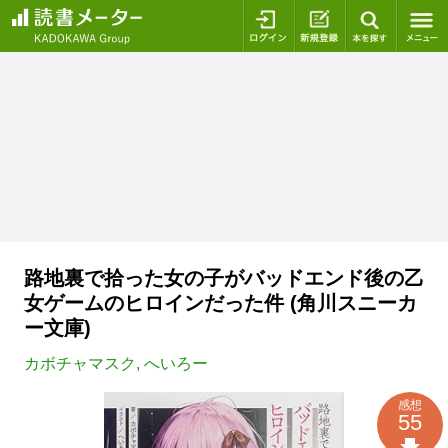
ログイン
新規登録
本を探
路地裏で拾った女の子がバッドエンド後の乙
女ゲームのヒロインだった件 (角川スニーカ
ー文庫)
カボチャマスク
,
へいろー
感想
55