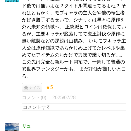
ド後では無いよな？タイトル間違ってるよね？ そ
れはともかく、モブキャラの主人公や他の転生者
が好き勝手するせいで、シナリオは早々に原作を
外れ未知の領域へ。 正統派ヒロインは確保してい
るが、主要キャラが脱落してて魔王討伐や原作に
無い敵襲などの課題は山積み。 いちモブキャラ主
人公は原作知識であらかじめ上げてたレベルや集
めてたアイテムのおかげで力技で乗り切るが…。
この先は完全な新ルート開拓で、一周して普通の
異世界ファンタジーかも。 まだ評価が難しいとこ
ろ。
★5
ナイス
コメント(0)
2025/07/28
リュ