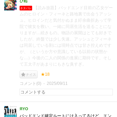
ひぬ
【読み放題】バッドエンド目前の乙女ゲー
ネタバレ
ムのヒロイン・フィーネと路地裏で出会うアッシ
ュ。ヒロインだと気付かぬまま紆余曲折あって学
院で彼女を救い、一緒に同居生活を送ることにな
りますが…続きもの。物語の展開はとても好きで
したが、終盤では少し失速。アッシュとフィーネ
は同居している割には現時点では甘さ控えめです
が、（というか方や意識している以前の状態か
な…）今後の二人の関係の進展に期待です。そし
て王太子があまりにもきな臭すぎ。
★18
ナイス
コメント(0)
2025/09/11
ЯYO
バッドエンド確定ルートには入ってるけど、エン