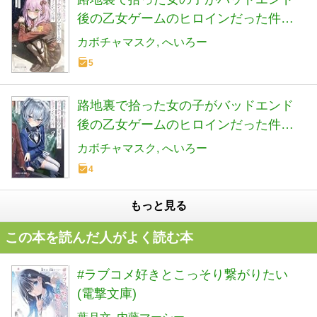
後の乙女ゲームのヒロインだった件
【電子特別版】 (角川スニーカー文庫)
カボチャマスク
へいろー
5
路地裏で拾った女の子がバッドエンド
後の乙女ゲームのヒロインだった件３
【電子特別版】 (角川スニーカー文庫)
カボチャマスク
へいろー
4
もっと見る
この本を読んだ人がよく読む本
#ラブコメ好きとこっそり繋がりたい
(電撃文庫)