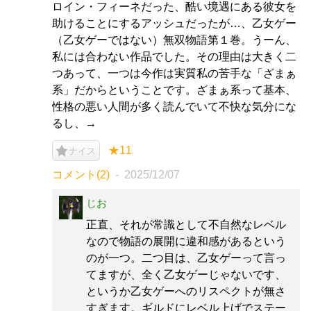
ロイン・フィーネだった、酷い境遇にある彼女を
助けることにするアッシュだったが…、乙女ゲー
（乙女ゲーではない）無双物語第１巻。うーん、
私には合わない作品でした。その理由は大きく二
つあって、一つは今作は実質私の苦手な「ざまぁ
系」だからということです。ざまぁ系って基本、
性格の悪い人間が多く読んでいて不快な気分にな
るし、→
★11
ナイス
コメント(2)
2025/12/07
じお
正直、それが常識として不自然なレベル
なので物語の展開に違和感があるという
のが一つ。二つ目は、乙女ゲーって言っ
てますが、全く乙女ゲーじゃないです、
というか乙女ゲーへのリスペクトが無さ
すぎます。ギルドにレベル上げでステー