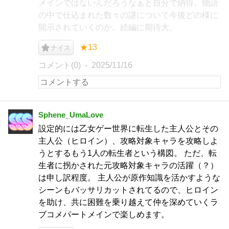
メインではないんだろうなぁと自分で納得。物語
の中で仕込まれた数々の謎について今後どの様に
開示されていくのか。続編に期待大。
★13
ナイス
コメント(0)
2025/11/16
Sphene_UmaLove
設定的には乙女ゲー世界に転生した主人公とその
主人公（ヒロイン）、攻略対象キャラを攻略しよ
うとするもう1人の転生者という構図。 ただ、転
生者に拐かされた元攻略対象キャラの活躍（？）
は申し訳程度。 主人公が原作知識を活かすような
シーンもバッサリカットされてるので、ヒロイン
を助け、共に困難を乗り越えて仲を深めていくラ
ブコメパートメインで楽しめます。