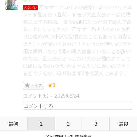
乙女ゲーヒロインが悪女によってバッドエ
ネタバレ
ンドを迎えた（直前）をモブの主人公と一緒に汚
名返上する物語。 多少話題になったので読んでみ
ることにしましたが、乙女ゲー系主人公の立ち回
りは他のWEB小説で見慣れたこともあって内容も
正直これが凄い！意外だ！というのが無いので評
価は保留。なろう系の導入は似ていることが多い
のでね。主人公がどうしたいのかが面白さとして
は鍵になるのだがいかんせんモブに近いのでそこ
をどうするか。取り敢えず2巻も読んでみます。
★3
ナイス
コメント(0)
2025/05/24
最初
1
2
3
最後
全55件中 1-20 件を表示