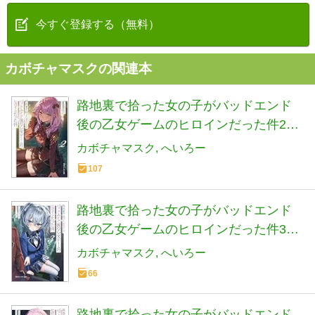
今すぐ登録する（無料）
カボチャマスクの関連本
路地裏で拾った女の子がバッドエンド
後の乙女ゲームのヒロインだった件2
(角川スニーカー文庫)
カボチャマスク
へいろー
107
路地裏で拾った女の子がバッドエンド
後の乙女ゲームのヒロインだった件3
(角川スニーカー文庫)
カボチャマスク
へいろー
66
路地裏で拾った女の子がバッドエンド