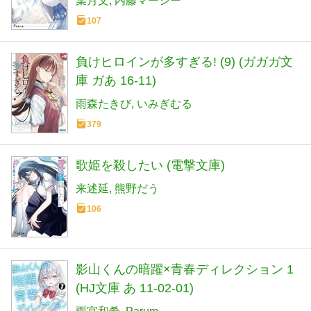
葉月文
内藤マーシー
107
負けヒロインが多すぎる! (9) (ガガガ文
庫 ガあ 16-11)
雨森たきび
いみぎむる
379
歌姫を殺したい (電撃文庫)
来述延
熊野だう
106
影山くんの暗躍×青春ディレクション 1
(HJ文庫 あ 11-02-01)