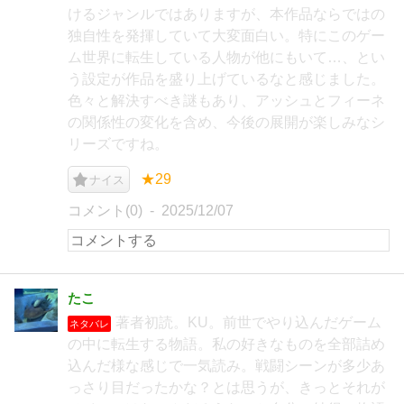
けるジャンルではありますが、本作品ならではの
独自性を発揮していて大変面白い。特にこのゲー
ム世界に転生している人物が他にもいて…、とい
う設定が作品を盛り上げているなと感じました。
色々と解決すべき謎もあり、アッシュとフィーネ
の関係性の変化を含め、今後の展開が楽しみなシ
リーズですね。
★29
ナイス
コメント(0)
2025/12/07
たこ
著者初読。KU。前世でやり込んだゲーム
ネタバレ
の中に転生する物語。私の好きなものを全部詰め
込んだ様な感じで一気読み。戦闘シーンが多少あ
っさり目だったかな？とは思うが、きっとそれが