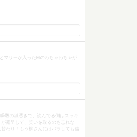
ーとマリーが入ったMのわちゃわちゃが
も瞬殺の狐憑きで、読んでる側はスッキ
さが露呈して、笑いを取るのも忘れな
れ替わり！もう柳さんにはバラしても信