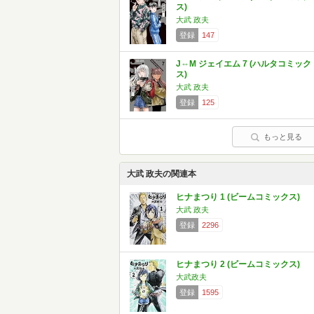
ス)
大武 政夫
登録
147
J⇔M ジェイエム 7 (ハルタコミック
ス)
大武 政夫
登録
125
もっと見る
大武 政夫の関連本
ヒナまつり 1 (ビームコミックス)
大武 政夫
登録
2296
ヒナまつり 2 (ビームコミックス)
大武政夫
登録
1595