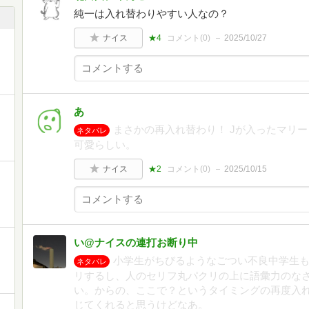
純一は入れ替わりやすい人なの？
ナイス
★4
コメント(
0
)
2025/10/27
あ
まさかの再入れ替わり！ Jが入ったマリ
ネタバレ
可愛らしい。
ナイス
★2
コメント(
0
)
2025/10/15
い@ナイスの連打お断り中
小学生がちびるようなごつい不良中学生
ネタバレ
リするし、人のセリフ丸パクリの上に語彙力のな
い。からの、ここで？というタイミングの再度入
じてくれると思うけどなあ。