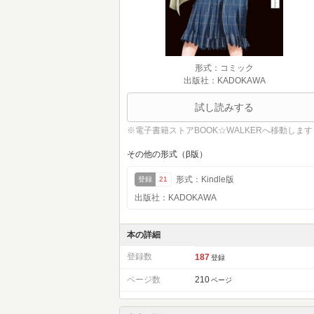
形式：コミック
出版社：KADOKAWA
試し読みする
※電子書籍ストアBOOK☆WALKERへ移動します
その他の形式（β版）
形式：Kindle版
登録
21
出版社：KADOKAWA
本の詳細
登録数
187
登録
ページ数
210
ページ