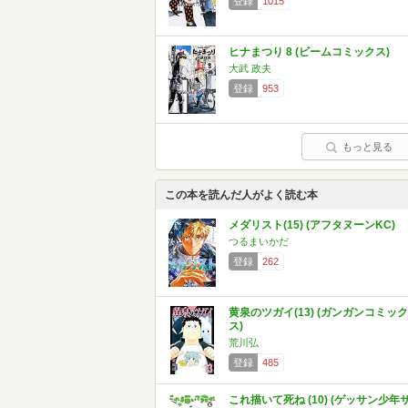
登録
1015
ヒナまつり 8 (ビームコミックス)
大武 政夫
登録
953
もっと見る
この本を読んだ人がよく読む本
メダリスト(15) (アフタヌーンKC)
つるまいかだ
登録
262
黄泉のツガイ(13) (ガンガンコミック
ス)
荒川弘
登録
485
これ描いて死ね (10) (ゲッサン少年