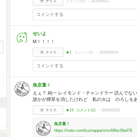
ナイス
コメント(
0
)
2026/06/17
せいよ
M！！！！
ナイス
★1
コメント(
0
)
2026/04/14
魚京童！
えぇ？ 純一 レイモンド・チャンドラー 読んで
誰かが煙草を消したけれど 私の火は のろしを
ナイス
★15
コメント(
1
)
2026/03/21
魚京童！
https://note.com/kuzirappa/n/nc69fecf9a478