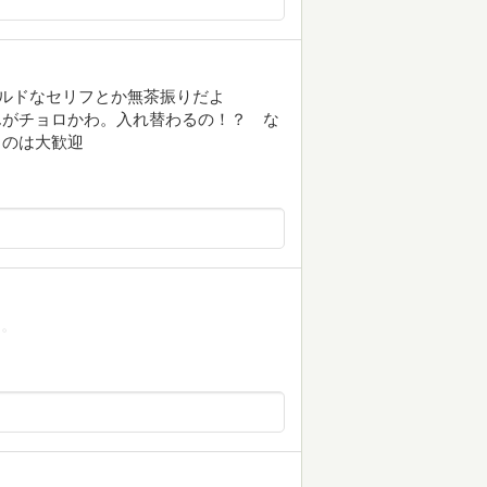
ルドなセリフとか無茶振りだよ
んがチョロかわ。入れ替わるの！？ な
るのは大歓迎
な。