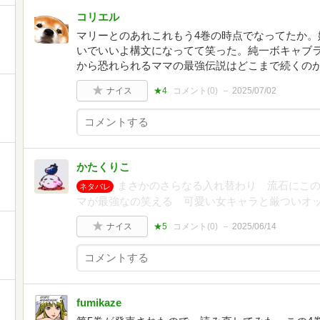
コリエル
マリーとのあれこれもう4巻の時点でなってたか。
いでいいよ構文になってて笑った。純一ボキャブ
から恐れられるママの最強伝説はどこまで続くの
ナイス
★4
コメント(
0
)
2025/07/02
かたくりこ
まさかのさらなる入れ替わり 流石にこ
ネタバレ
マが最強なの笑える 可愛い女キャラと厳ついオ
ナイス
★5
コメント(
0
)
2025/06/14
fumikaze