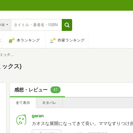
n和書
は
本ランキング
作家ランキング
ミックス)
ミックス)
感想・レビュー
47
全て表示
ネタバレ
garan
カオスな展開になってきて良い。ママなすりつけ