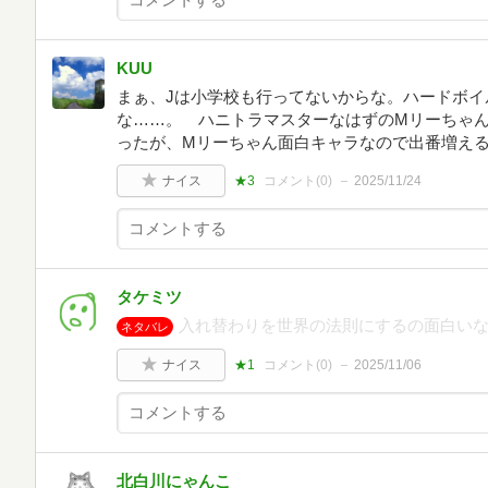
KUU
まぁ、Jは小学校も行ってないからな。ハードボイ
な……。 ハニトラマスターなはずのMリーちゃ
ったが、Mリーちゃん面白キャラなので出番増え
ナイス
★3
コメント(
0
)
2025/11/24
タケミツ
入れ替わりを世界の法則にするの面白い
ネタバレ
ナイス
★1
コメント(
0
)
2025/11/06
北白川にゃんこ