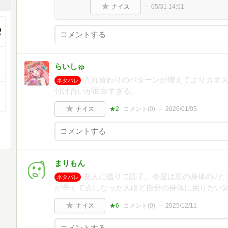
ナイス
05/31 14:51
らいしゅ
入れ替わりのパターンが増えてよりカオ
ネタバレ
付け合いが面白すぎる。
ナイス
★2
コメント(
0
)
2026/01/05
まりもん
友人に借りて読了。今度は恵の身体のJと
ネタバレ
が辛くて恵になった人ほど自分の身体に戻りたい
ナイス
★6
コメント(
0
)
2025/12/11