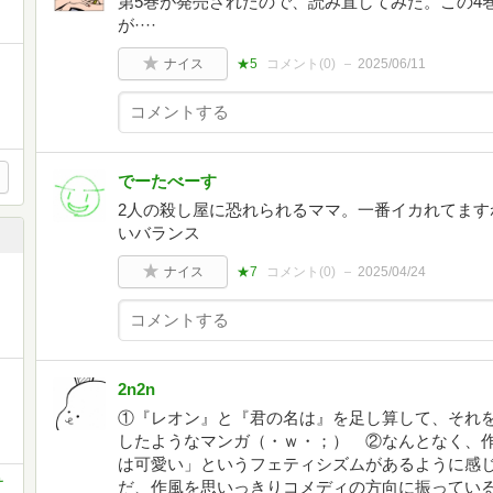
第5巻が発売されたので、読み直してみた。この4
が····
ナイス
★5
コメント(
0
)
2025/06/11
でーたべーす
2人の殺し屋に恐れられるママ。一番イカれてます
いバランス
ナイス
★7
コメント(
0
)
2025/04/24
2n2n
①『レオン』と『君の名は』を足し算して、それを
したようなマンガ（・ｗ・；） ②なんとなく、
は可愛い」というフェティシズムがあるように感
サ
だ、作風を思いっきりコメディの方向に振ってい