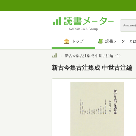
Amazo
トップ
読書メーターと
トップ
新古今集古注集成 中世古注編〈1〉
新古今集古注集成 中世古注編