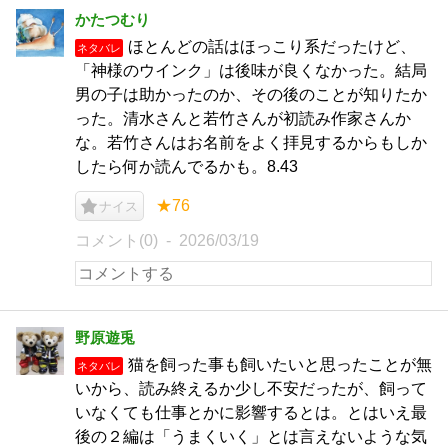
かたつむり
ほとんどの話はほっこり系だったけど、
ネタバレ
「神様のウインク」は後味が良くなかった。結局
男の子は助かったのか、その後のことが知りたか
った。清水さんと若竹さんが初読み作家さんか
な。若竹さんはお名前をよく拝見するからもしか
したら何か読んでるかも。8.43
★76
ナイス
コメント(0)
2026/03/19
野原遊兎
猫を飼った事も飼いたいと思ったことが無
ネタバレ
いから、読み終えるか少し不安だったが、飼って
いなくても仕事とかに影響するとは。とはいえ最
後の２編は「うまくいく」とは言えないような気