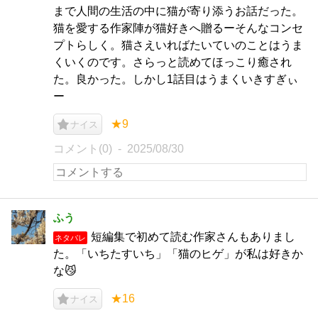
まで人間の生活の中に猫が寄り添うお話だった。
猫を愛する作家陣が猫好きへ贈るーそんなコンセ
プトらしく。猫さえいればたいていのことはうま
くいくのです。さらっと読めてほっこり癒され
た。良かった。しかし1話目はうまくいきすぎぃ
ー
★9
ナイス
コメント(0)
2025/08/30
ふう
短編集で初めて読む作家さんもありまし
ネタバレ
た。「いちたすいち」「猫のヒゲ」が私は好きか
な😼
★16
ナイス