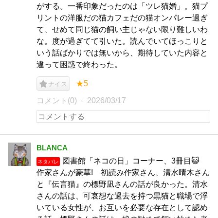
がする。一番印象だったのは「ツレ猫婚」。猫プ
リントの洋服だの猫カフェだの猫オンパレー過ぎ
て、せめて同じ猫の飼い主じゃない限り難しいわ
な。度が過ぎてて引いた。読んでいてほっこりと
いう話ばかりでは無いから、期待していた内容と
違って困惑で終わった。
★5
ナイス
コメント(0)
2026/03/17
BLANCA
図書館「ネコの日」コーナー、3冊目😺
ネタバレ
作家さんが豪華! 初読み作家さん、清水晴木さん
と『伝言猫』の標野凪さんの話が良かった。清水
さんの話は、可哀想な過去を持つ黒猫と職場で浮
いている女性が、お互いを必要な存在として認め