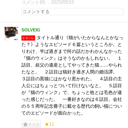
コメント(0)
2025/05/15
SOLVEIG
タイトル通り《猫がいたからなんとかなっ
ネタバレ
た？》ようなエピソード６篇というところか。と
りわけ、半ば過ぎまで何の話だかわかんなかった
『猫のウィンク』はそうなのかもしれない。 １
話目、叔父の遺産としてやってきた猫……やられ
たなと。 ２話目は猫好き過ぎ人間の婚活譚。
３話目の黒猫にはかなり惹かれた。 ４話目の主
人公にはちょっとついて行けないなと。 ５話目
が『猫のウィンク』で、ちょっと他とは毛色が違
った感じだった。 一番好きなのは６話目。会社
の５５周年記念冊子に載せる歴代の飼い猫につい
てのエピソードが面白かった。
★11
ナイス