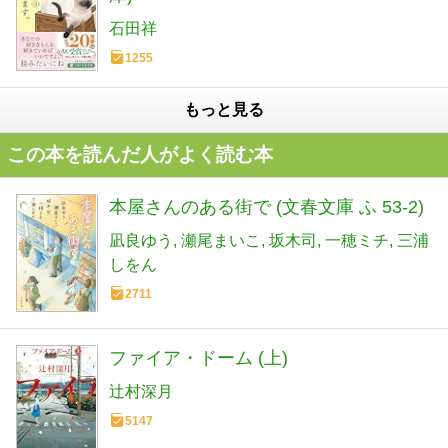
石田祥
1255
もっと見る
この本を読んだ人がよく読む本
本屋さんのある街で (文春文庫 ふ 53-2)
凪良ゆう
瀬尾まいこ
坂木司
一穂ミチ
三浦
しをん
2711
ファイア・ドーム (上)
辻村深月
5147