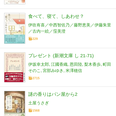
食べて、寝て、しあわせ？
伊吹有喜／中西智佐乃／藤野恵美／伊藤朱里
／古内一絵／窪美澄
229
プレゼント (新潮文庫 し 21-71)
伊坂幸太郎
江國香織
恩田陸
梨木香歩
町田
そのこ
宮部みゆき
米澤穂信
2715
謎の香りはパン屋から2
土屋うさぎ
1568