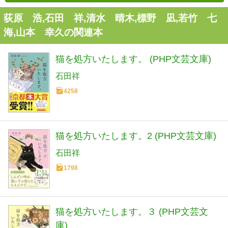
荻原 浩,石田 祥,清水 晴木,標野 凪,若竹 七
海,山本 幸久の関連本
猫を処方いたします。 (PHP文芸文庫)
石田祥
4258
猫を処方いたします。2 (PHP文芸文庫)
石田祥
1798
猫を処方いたします。３ (PHP文芸文
庫)