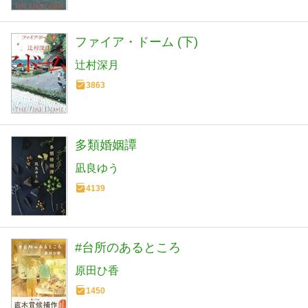
ファイア・ドーム (下)
辻村深月
3863
多類婚姻譚
凪良ゆう
4139
#台所のあるところ
原田ひ香
1450