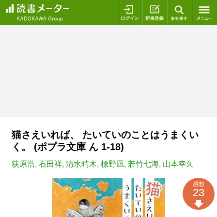
ログイン
新規登録
本を探
猫さえいれば、 たいていのことはうまくい
く。 (ポプラ文庫 ん 1-18)
荻原浩
,
石田祥
,
清水晴木
,
標野凪
,
若竹七海
,
山本幸久
感想
23