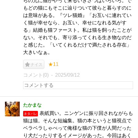
らの元に猫がやって来るいきさつはいろいろ。で
もどの猫にもそこに辿りついて彼らと暮らすのに
は意味がある。『ツレ猫婚』「お互いに連れてい
く猫が幸せなら、お互い、幸せになれる気がす
る」結婚も猫ファースト。私は猫を飼ったことが
ない。それでも、寄り添ってくれる生き物なのだ
と感じた。「いてくれるだけで満たされる存在」
大きいなぁ。
★11
ナイス
コメント(0)
2025/09/12
たかまな
表紙買い。ニンゲンに振り回されながらも
ネタバレ
猫は猫。そんな短編集。猫の本というと猫視点で
ベラベラしゃべって俺様な猫の下僕が人間だった
り犬だったりするイメージがあった。今回はあく