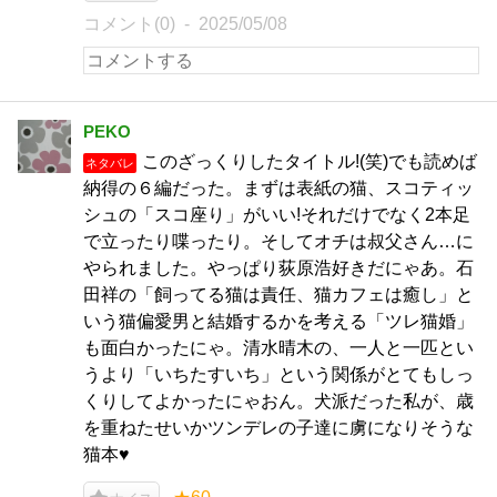
コメント(0)
2025/05/08
PEKO
このざっくりしたタイトル!(笑)でも読めば
ネタバレ
納得の６編だった。まずは表紙の猫、スコティッ
シュの「スコ座り」がいい!それだけでなく2本足
で立ったり喋ったり。そしてオチは叔父さん…に
やられました。やっぱり荻原浩好きだにゃあ。石
田祥の「飼ってる猫は責任、猫カフェは癒し」と
いう猫偏愛男と結婚するかを考える「ツレ猫婚」
も面白かったにゃ。清水晴木の、一人と一匹とい
うより「いちたすいち」という関係がとてもしっ
くりしてよかったにゃおん。犬派だった私が、歳
を重ねたせいかツンデレの子達に虜になりそうな
猫本♥