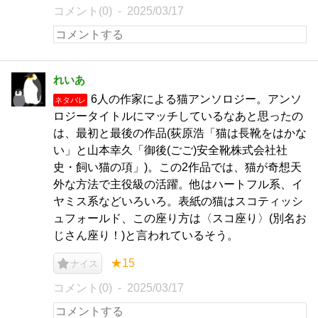
コメント(0)
2025/03/17
れいあ
6人の作家による猫アンソロジー。アンソ
ネタバレ
ロジータイトルにマッチしているなあと思ったの
は、最初と最後の作品(荻原浩「猫は長靴をはかな
い」と山本幸久「御後(ごご)安全靴株式会社社
史・飼い猫の項」)。この2作品では、猫が奇想天
外な方法で主役級の活躍。他はハートフル系、イ
ヤミス系などいろいろ。表紙の猫はスコティッシ
ュフォールド、この座り方は〈スコ座り〉(別名お
じさん座り！)と言われているそう。
★15
ナイス
コメント(0)
2025/03/17