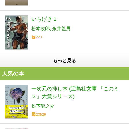
いちげき 1
松本次郎
永井義男
223
もっと見る
人気の本
一次元の挿し木 (宝島社文庫 『このミ
ス』大賞シリーズ)
松下龍之介
23520