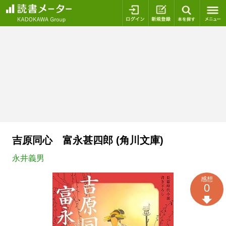
ログイン
新規登録
本を探
吉原同心 富永甚四郎 (角川文庫)
永井義男
感想
0