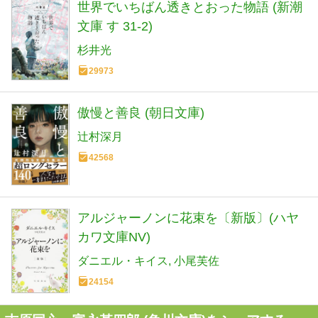
世界でいちばん透きとおった物語 (新潮
文庫 す 31-2)
杉井光
29973
傲慢と善良 (朝日文庫)
辻村深月
42568
アルジャーノンに花束を〔新版〕(ハヤ
カワ文庫NV)
ダニエル・キイス
小尾芙佐
24154