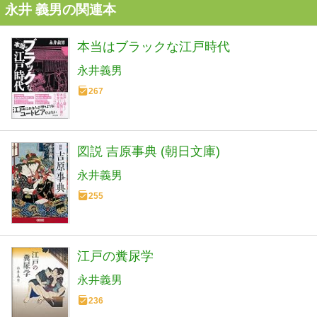
永井 義男の関連本
本当はブラックな江戸時代
永井義男
267
図説 吉原事典 (朝日文庫)
永井義男
255
江戸の糞尿学
永井義男
236