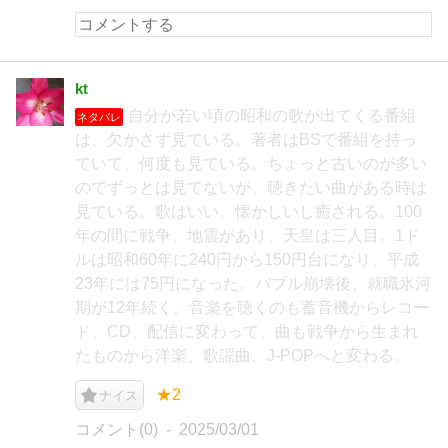
kt
自分が若い頃の昭和の歌が出てくる番組
ネタバレ
は、欠かさず見ている。著者はBSで番組を持っ
ていて、何度も見ている。ちょっと古いのが多い
のでずっとは見てないが、聴きたい曲がある時は
見ている。歌はいい。懐かしいし癒される。100
年の間に戦争、地震があり、天皇は三人目。1ド
ルは昭和60年に240円から150円台になり、平成
23年には75円になった。バブル崩壊後、就職氷河
期が12年続く。音楽を聴くのも蓄音機からレコー
ド、CD、配信に変わって、曲も戦争から生まれ
たものから洋楽、歌謡曲、J-POPへと変わる。
★2
ナイス
コメント(0)
2025/03/01