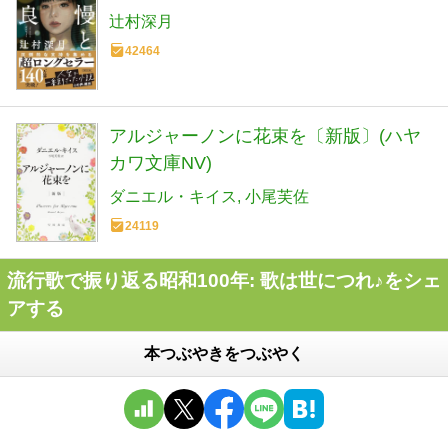
辻村深月
42464
アルジャーノンに花束を〔新版〕(ハヤ
カワ文庫NV)
ダニエル・キイス
小尾芙佐
24119
流行歌で振り返る昭和100年: 歌は世につれ♪をシェ
アする
本つぶやきをつぶやく