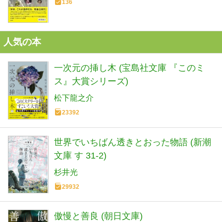
136
人気の本
一次元の挿し木 (宝島社文庫 『このミ
ス』大賞シリーズ)
松下龍之介
23392
世界でいちばん透きとおった物語 (新潮
文庫 す 31-2)
杉井光
29932
傲慢と善良 (朝日文庫)