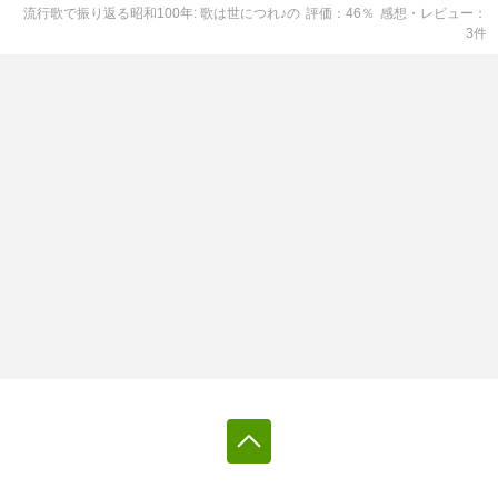
流行歌で振り返る昭和100年: 歌は世につれ♪
の
評価
46
％
感想・レビュー
3
件