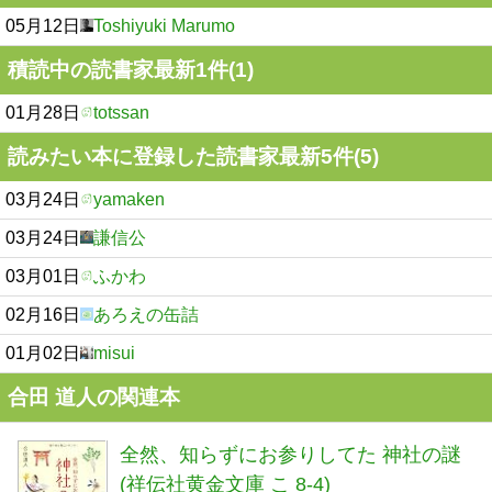
05月12日
Toshiyuki Marumo
積読中の読書家最新1件(1)
01月28日
totssan
読みたい本に登録した読書家最新5件(5)
03月24日
yamaken
03月24日
謙信公
03月01日
ふかわ
02月16日
あろえの缶詰
01月02日
misui
合田 道人の関連本
全然、知らずにお参りしてた 神社の謎
(祥伝社黄金文庫 こ 8-4)