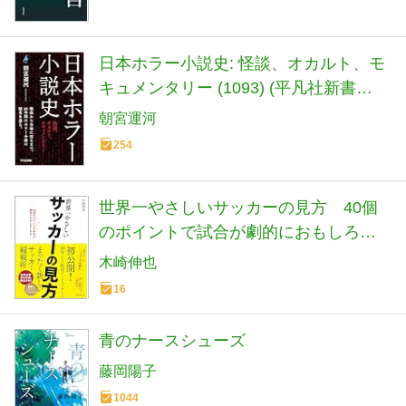
日本ホラー小説史: 怪談、オカルト、モ
キュメンタリー (1093) (平凡社新書
1093)
朝宮運河
254
世界一やさしいサッカーの見方 40個
のポイントで試合が劇的におもしろく
なる
木崎伸也
16
青のナースシューズ
藤岡陽子
1044