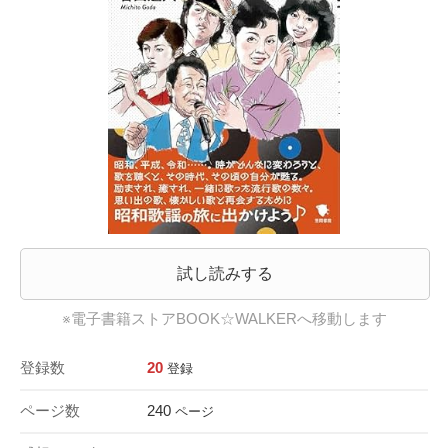
試し読みする
※電子書籍ストアBOOK☆WALKERへ移動します
登録数
20
登録
ページ数
240
ページ