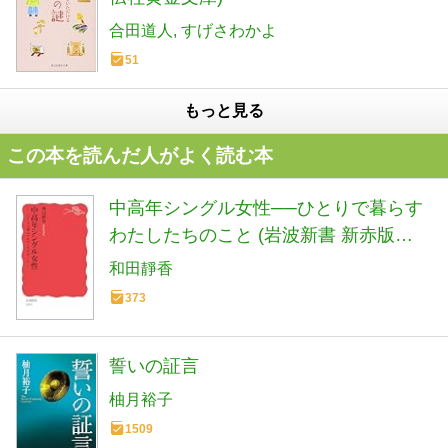
合田道人
すげさわかよ
51
もっと見る
この本を読んだ人がよく読む本
中高年シングル女性──ひとりで暮らす
わたしたちのこと (岩波新書 新赤版
2093)
和田靜香
373
誓いの証言
柚月裕子
1509