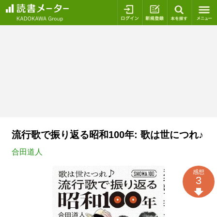
ログイン
新規登録
本を探
流行歌で振り返る昭和100年: 歌は世につれ♪
合田道人
感想
3