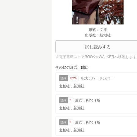
形式：文庫
出版社：新潮社
試し読みする
※電子書籍ストアBOOK☆WALKERへ移動します
その他の形式（β版）
形式：ハードカバー
登録
1226
出版社：新潮社
形式：Kindle版
登録
7
出版社：新潮社
形式：Kindle版
登録
3
出版社：新潮社