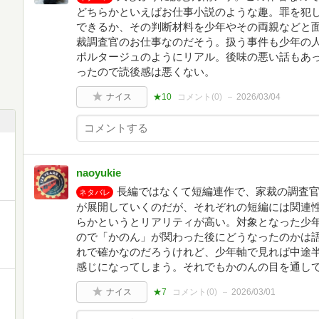
どちらかといえばお仕事小説のような趣。罪を犯
できるか、その判断材料を少年やその両親などと
裁調査官のお仕事なのだそう。扱う事件も少年の
ポルタージュのようにリアル。後味の悪い話もあ
ったので読後感は悪くない。
ナイス
★10
コメント(
0
)
2026/03/04
naoyukie
長編ではなくて短編連作で、家裁の調査
ネタバレ
が展開していくのだが、それぞれの短編には関連
らかというとリアリティが高い。対象となった少
ので「かのん」が関わった後にどうなったのかは
れで確かなのだろうけれど、少年軸で見れば中途
感じになってしまう。それでもかのんの目を通し
ナイス
★7
コメント(
0
)
2026/03/01