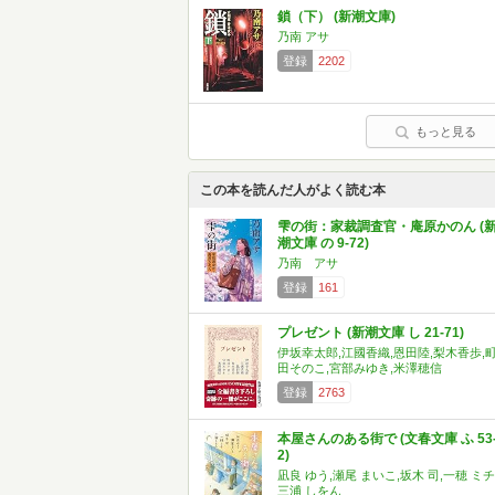
鎖（下） (新潮文庫)
乃南 アサ
登録
2202
もっと見る
この本を読んだ人がよく読む本
雫の街：家裁調査官・庵原かのん (
潮文庫 の 9-72)
乃南 アサ
登録
161
プレゼント (新潮文庫 し 21-71)
伊坂幸太郎,江國香織,恩田陸,梨木香歩,
田そのこ,宮部みゆき,米澤穂信
登録
2763
本屋さんのある街で (文春文庫 ふ 53
2)
凪良 ゆう,瀬尾 まいこ,坂木 司,一穂 ミチ
三浦 しをん