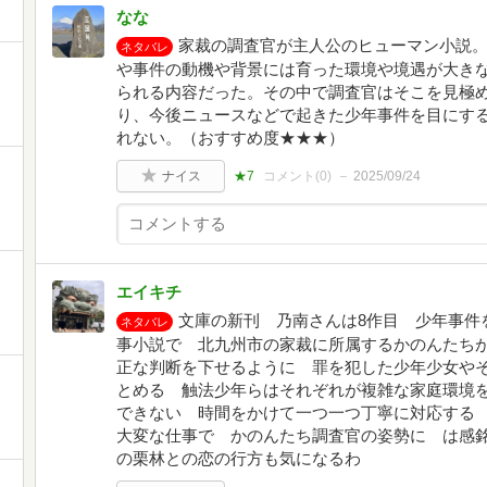
なな
家裁の調査官が主人公のヒューマン小説。
ネタバレ
や事件の動機や背景には育った環境や境遇が大き
られる内容だった。その中で調査官はそこを見極
り、今後ニュースなどで起きた少年事件を目にす
れない。（おすすめ度★★★）
ナイス
★7
コメント(
0
)
2025/09/24
エイキチ
文庫の新刊 乃南さんは8作目 少年事件
ネタバレ
事小説で 北九州市の家裁に所属するかのんたちが
正な判断を下せるように 罪を犯した少年少女や
とめる 触法少年らはそれぞれが複雑な家庭環境
できない 時間をかけて一つ一つ丁寧に対応する
大変な仕事で かのんたち調査官の姿勢に は感
の栗林との恋の行方も気になるわ