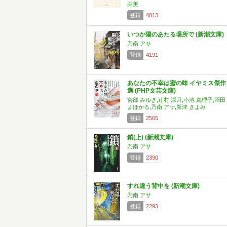
由美
登録
4813
いつか陽のあたる場所で (新潮文庫)
乃南 アサ
登録
4191
あなたの不幸は蜜の味 イヤミス傑作
選 (PHP文芸文庫)
宮部 みゆき,辻村 深月,小池 真理子,沼田
まほかる,乃南 アサ,新津 きよみ
登録
2565
鎖(上) (新潮文庫)
乃南 アサ
登録
2390
すれ違う背中を (新潮文庫)
乃南 アサ
登録
2293