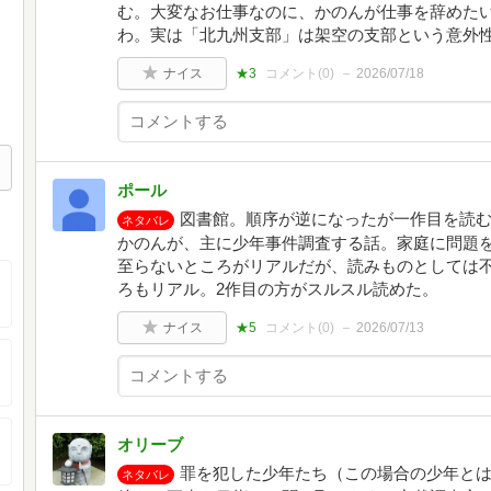
む。大変なお仕事なのに、かのんが仕事を辞めた
わ。実は「北九州支部」は架空の支部という意外
ナイス
★3
コメント(
0
)
2026/07/18
ポール
図書館。順序が逆になったが一作目を読
ネタバレ
かのんが、主に少年事件調査する話。家庭に問題
至らないところがリアルだが、読みものとしては
ろもリアル。2作目の方がスルスル読めた。
ナイス
★5
コメント(
0
)
2026/07/13
オリーブ
罪を犯した少年たち（この場合の少年とは
ネタバレ