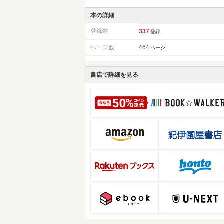
本の詳細
登録数
337
登録
ページ数
464
ページ
書店で詳細を見る