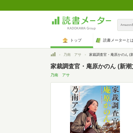
Amazo
トップ
読書メーターと
トップ
乃南 アサ
家裁調査官・庵原かのん (新潮文庫 の
家裁調査官・庵原かのん (新潮文庫
乃南 アサ