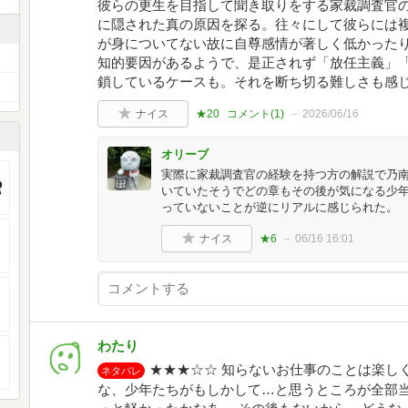
彼らの更生を目指して聞き取りをする家裁調査官
に隠された真の原因を探る。往々にして彼らには
が身についてない故に自尊感情が著しく低かった
知的要因があるようで、是正されず「放任主義」
鎖しているケースも。それを断ち切る難しさも感
ナイス
★20
コメント(
1
)
2026/06/16
オリーブ
実際に家裁調査官の経験を持つ方の解説で乃
いていたそうでどの章もその後が気になる少
っていないことが逆にリアルに感じられた。
ナイス
★6
06/16 16:01
わたり
★★★☆☆ 知らないお仕事のことは楽し
ネタバレ
な、少年たちがもしかして…と思うところが全部