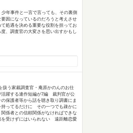
 少年事件と一言で言っても、その裏側
な要因になっているのだろうと考えさせ
めて処遇を決める重要な役割を担ってお
る度、調査官の大変さを思い出すかもし
を扱う家裁調査官・庵原かのんのお仕
活躍する連作短編が7編 裁判官が公
その保護者等から話を聴き取り調書にま
を持ってるだけに その一つでも疎かに
 関係者との信頼関係がなければできな
銘を受けずにはいられない 遠距離恋愛