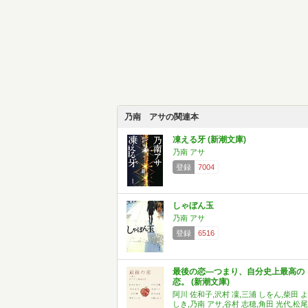
乃南 アサの関連本
凍える牙 (新潮文庫)
乃南 アサ
登録
7004
しゃぼん玉
乃南 アサ
登録
6516
最後の恋―つまり、自分史上最高の
恋。 (新潮文庫)
阿川 佐和子,沢村 凜,三浦 しをん,柴田 よ
しき,乃南 アサ,谷村 志穂,角田 光代,松尾