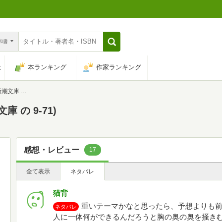
n和書
は
本ランキング
作家ランキング
 9-71)
 の 9-71)
感想・レビュー
17
全て表示
ネタバレ
猫背
重いテーマかなと思ったら、予想よりも
ネタバレ
人に一体何ができるんだろうと胸の奥の奥を掻き