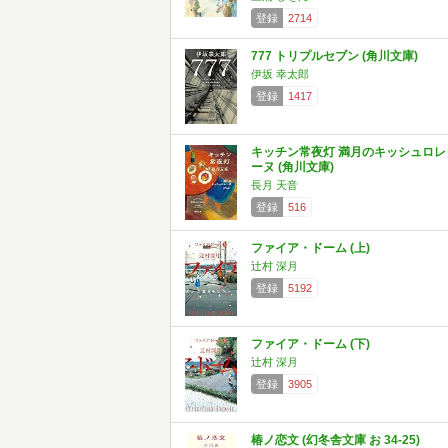
登録
2714
777 トリプルセブン (角川文庫)
伊坂 幸太郎
登録
1417
キッチン常夜灯 満月のキッシュロレ
ーヌ (角川文庫)
長月 天音
登録
516
ファイア・ドーム (上)
辻村 深月
登録
5192
ファイア・ドーム (下)
辻村 深月
登録
3905
椿ノ恋文 (幻冬舎文庫 お 34-25)