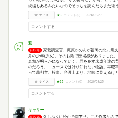
っと軽かったかなあ。 その後もないから、どうな
続編もあるみたいなのでそっちを読んだらまた違
ナイス
★3
コメント(
0
)
2026/03/27
萩
家裁調査官、庵原かのんが福岡の北九州支
ネタバレ
弁の少年(少女)。そのお陰で臨場感がありました
真相が明らかになっていく。罪を犯す未成年達の
のだろう。ニュースでは計り知れない物語。再犯
って裁判官、検事、弁護士より、地味に見えるけ
ナイス
★12
コメント(
0
)
2026/03/25
キャリー
久しぶりに読む乃南アサ。この作者なの
ネタバレ