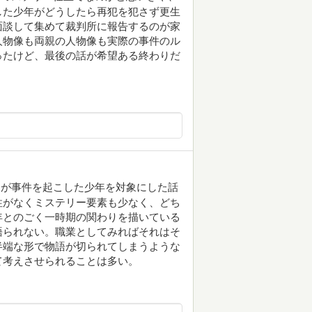
した少年がどうしたら再犯を犯さず更生
面談して集めて裁判所に報告するのが家
人物像も両親の人物像も実際の事件のル
ったけど、最後の話が希望ある終わりだ
官が事件を起こした少年を対象にした話
性がなくミステリー要素も少なく、どち
年とのごく一時期の関わりを描いている
語られない。職業としてみればそれはそ
半端な形で物語が切られてしまうような
て考えさせられることは多い。