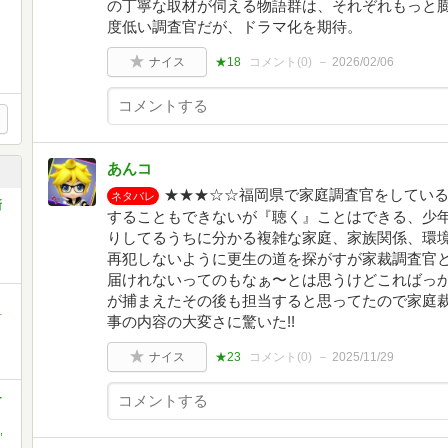
の丁寧な取材が伺える物語群は、それぞれもっと
度低い調査官だが、ドラマ化を期待。
ナイス
★18
コメント(
0
)
2026/02/06
あんコ
★★★☆☆福岡県で家庭調査官をしている
ネタバレ
新
することもできないが『聴く』ことはできる、少
りしてるうちに分かる複雑な家庭、家族関係、環境
再犯しないように更生の道を探がすが家裁調査官
届けれないってのもなぁ〜とは思うけどこればっ
が捕まえたその後も担当すると思ってたので家庭
町
事の内容の大変さに驚いた!!
ナイス
★23
コメント(
0
)
2025/11/29
-
,