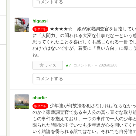
higassi
★★★★☆ 娘が家裁調査官を目指して
ネタバレ
に「人間力」の問われる大変な仕事だなーという
思ってくれたことを喜ばしくも感じられる一冊で
わけではないですが、着実に「良い方向」に導こ
ね。
ナイス
★7
コメント(
0
)
2026/02/08
charlie
少年達が何故法を犯さなければならなか
ネタバレ
のか？家裁調査官である主人公の真っ直ぐな取り
もの事件を抱えており、一つの事件で一人の少年
限られた時間の中でいつも少年達が心を開いてく
いく結論を得られる訳ではない。それでも自分達