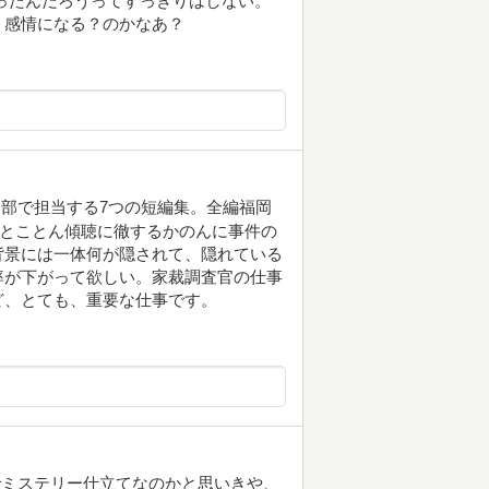
ったんだろうってすっきりはしない。
う感情になる？のかなあ？
部で担当する7つの短編集。全編福岡
。とことん傾聴に徹するかのんに事件の
背景には一体何が隠されて、隠れている
率が下がって欲しい。家裁調査官の仕事
ど、とても、重要な仕事です。
でミステリー仕立てなのかと思いきや、