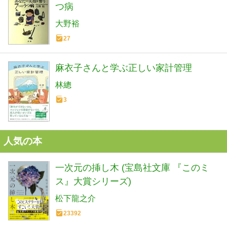
つ病
大野裕
27
麻衣子さんと学ぶ正しい家計管理
林總
3
人気の本
一次元の挿し木 (宝島社文庫 『このミ
ス』大賞シリーズ)
松下龍之介
23392