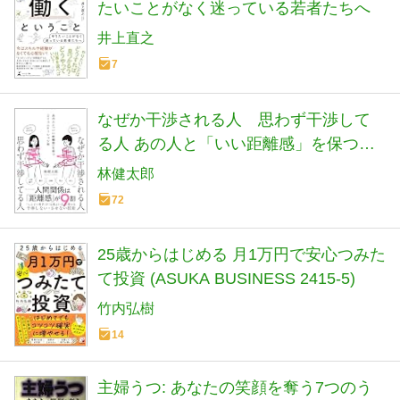
たいことがなく迷っている若者たちへ
井上直之
7
なぜか干渉される人 思わず干渉して
る人 あの人と「いい距離感」を保つコ
ミュニケーション術
林健太郎
72
25歳からはじめる 月1万円で安心つみた
て投資 (ASUKA BUSINESS 2415-5)
竹内弘樹
14
主婦うつ: あなたの笑顔を奪う7つのう