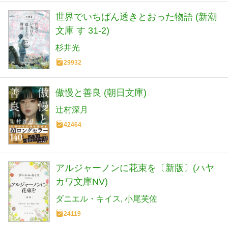
世界でいちばん透きとおった物語 (新潮
文庫 す 31-2)
杉井光
29932
傲慢と善良 (朝日文庫)
辻村深月
42464
アルジャーノンに花束を〔新版〕(ハヤ
カワ文庫NV)
ダニエル・キイス
小尾芙佐
24119