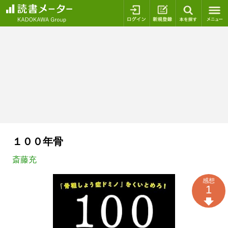
ログイン
新規登録
本を探
１００年骨
斎藤充
感想
1