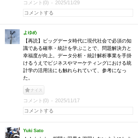
コメント(0)
2025/11/29
よゆめ
【再読】ビッグデータ時代に現代社会で必須の知
識である確率・統計を学ぶことで、問題解決力と
幸福度が向上。データ分析・統計解析事業を手掛
けるうえでビジネスやマーケティングにおける統
計学の活用法にも触れられていて、参考になっ
た。
ナイス
コメント(0)
2025/11/17
Yuki Sato