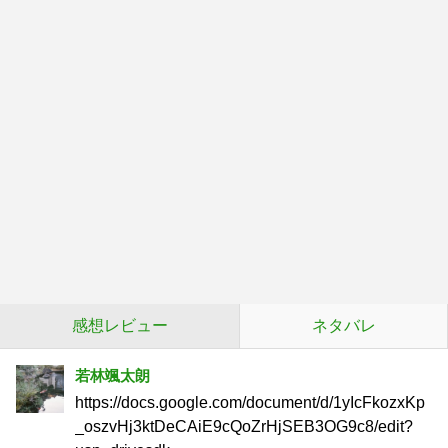
感想レビュー
ネタバレ
若林颯太朗
https://docs.google.com/document/d/1yIcFkozxKp
_oszvHj3ktDeCAiE9cQoZrHjSEB3OG9c8/edit?