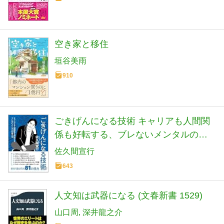
空き家と移住
垣谷美雨
910
ごきげんになる技術 キャリアも人間関
係も好転する、ブレないメンタルの整
え方
佐久間宣行
643
人文知は武器になる (文春新書 1529)
山口周
深井龍之介