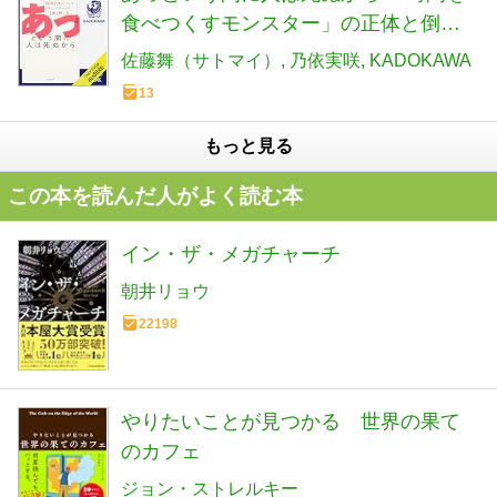
食べつくすモンスター」の正体と倒し
方: (KADOKAWA)
佐藤舞（サトマイ）
乃依実咲
KADOKAWA
13
もっと見る
この本を読んだ人がよく読む本
イン・ザ・メガチャーチ
朝井リョウ
22198
やりたいことが見つかる 世界の果て
のカフェ
ジョン・ストレルキー