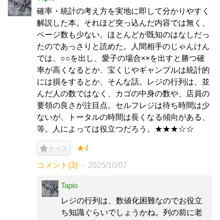
確率・統計の考え方を実地に即して分かりやすく
解説した本。それほど突っ込んだ内容では無く、
ページ数も少ない。ほとんどが既知のはなしだっ
たのであっさりと読めた。人間相手のじゃんけん
では、○○を出し、愛子の場合××を出すと勝つ確
率が高くなるとか、宝くじやギャンプルは統計的
には損をするとか、そんな話。レジの行列は、並
んだ人の数ではなく、カゴの中身の数や、店員の
要領の良さが注目点。セルフレジは待ち時間は少
ないが、トータルの時間は長くなる傾向がある、
等。人によっては役立つだろう。★★★☆☆
★4
ナイス
コメント(3)
2025/10/07
Tapio
レジの行列は、数値化困難なのでお役立
ち知識ぐらいでしょうかね。列の前に老