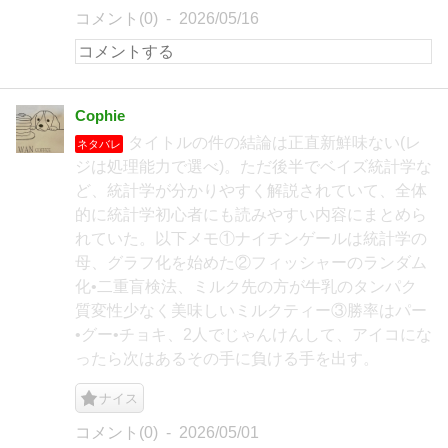
コメント(0)
2026/05/16
Cophie
タイトルの件の結論は正直新鮮味ない(レ
ネタバレ
ジは処理能力で選べ)。ただ後半でベイズ統計学な
ど、統計学が分かりやすく解説されていて、全体
的に統計学初心者にも読みやすい内容にまとめら
れていた。以下メモ①ナイチンゲールは統計学の
母、グラフ化を始めた②フィッシャーのランダム
化•二重盲検法、ミルク先の方が牛乳のタンパク
質変性少なく美味しいミルクティー③勝率はパー
•グー•チョキ、2人でじゃんけんして、アイコにな
ったら次はあるその手に負ける手を出す。
ナイス
コメント(0)
2026/05/01