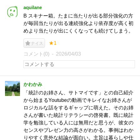
aquilane
B スキナー箱。たまに当たりが出る部分強化の方
が毎回当たりが出る連続強化より依存度が高く初
めより当たりが出にくくなっても続けてしまう。
★1
ナイス
コメント(0)
2026/04/03
かわかみ
「統計のお姉さん、サトマイです」との自己紹介
から始まるYoutubeの動画でキレイなお姉さんが
ロジカルな話をするギャップに萌えた。そのお姉
さんが書いた統計リテラシーの啓発書。既に統計
学を勉強している人には無用だと思うが、彼女の
センスやプレゼン力の高さがわかる。事例はわか
りやすく意外な結論が面白い。主旨は暮らしや仕