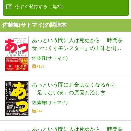
今すぐ登録する（無料）
佐藤舞(サトマイ)の関連本
あっという間に人は死ぬから 「時間を
食べつくすモンスター」の正体と倒し
方
佐藤舞(サトマイ)
2172
あっという間にお金はなくなるから
「足りない病」の原因と治し方
佐藤舞(サトマイ)
247
あっという間に人は死ぬから 「時間を