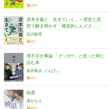
1664
資本主義と、生きていく。～歴史と思
想で解き明かす「構造的しんどさ」の
正体
品川皓亮
407
理不尽仕事論 「クソが!!」と思った時に
読む本
坂井風太
ぐんぴぃ
201
暁星
湊かなえ
9063