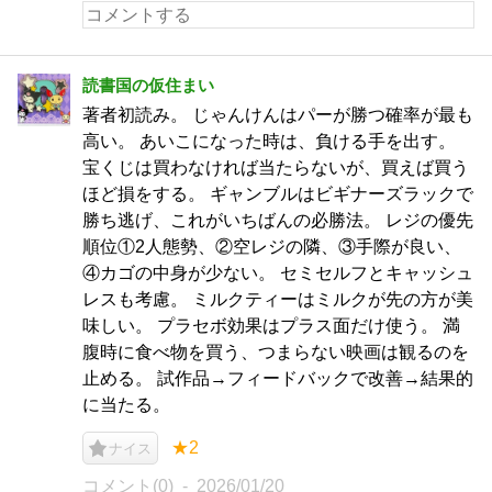
読書国の仮住まい
著者初読み。 じゃんけんはパーが勝つ確率が最も
高い。 あいこになった時は、負ける手を出す。
宝くじは買わなければ当たらないが、買えば買う
ほど損をする。 ギャンブルはビギナーズラックで
勝ち逃げ、これがいちばんの必勝法。 レジの優先
順位①2人態勢、②空レジの隣、③手際が良い、
④カゴの中身が少ない。 セミセルフとキャッシュ
レスも考慮。 ミルクティーはミルクが先の方が美
味しい。 プラセボ効果はプラス面だけ使う。 満
腹時に食べ物を買う、つまらない映画は観るのを
止める。 試作品→フィードバックで改善→結果的
に当たる。
★2
ナイス
コメント(0)
2026/01/20