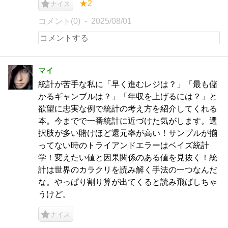
★2
ナイス
コメント(0)
2025/08/01
マイ
統計が苦手な私に「早く進むレジは？」「最も儲
かるギャンブルは？」「年収を上げるには？」と
欲望に忠実な例で統計の考え方を紹介してくれる
本。今までで一番統計に近づけた気がします。選
択肢が多い賭けほど還元率が高い！サンプルが揃
ってない時のトライアンドエラーはベイズ統計
学！変えたい値と因果関係のある値を見抜く！統
計は世界のカラクリを読み解く手法の一つなんだ
な。やっぱり割り算が出てくると読み飛ばしちゃ
うけど。
ナイス