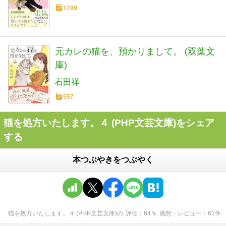
1799
元カレの猫を、預かりまして。 (双葉文
庫)
石田祥
557
猫を処方いたします。４ (PHP文芸文庫)をシェア
する
本つぶやきをつぶやく
猫を処方いたします。４ (PHP文芸文庫)
の
評価
64
％
感想・レビュー
61
件