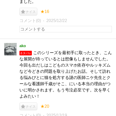
ました。
★16
ナイス
コメント(0)
2025/12/22
ako
このシリーズを最初手に取ったとき、こん
ネタバレ
な展開が待っているとは想像もしませんでした。
今回も出だしはこどものスマホ依存やルッキズム
など今どきの問題を取り上げたお話。そして訪れ
る悩みびとに猫を処方する謎の医師ニケ先生とク
ールな看護師千歳がそこ、にいる本当の理由がつ
いに明かされます。もう号泣必至です。次を早く
よみたい！
★20
ナイス
コメント(0)
2025/12/19