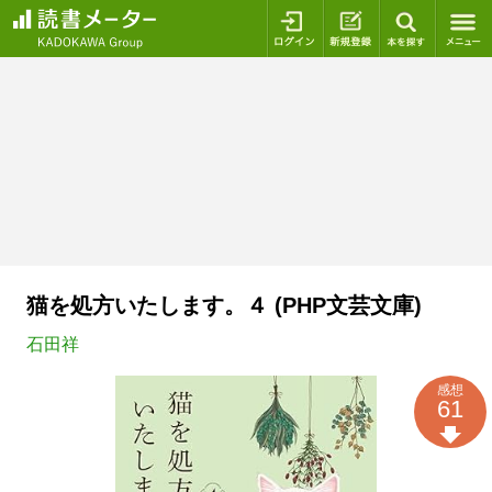
ログイン
新規登録
本を探
猫を処方いたします。４ (PHP文芸文庫)
石田祥
感想
61