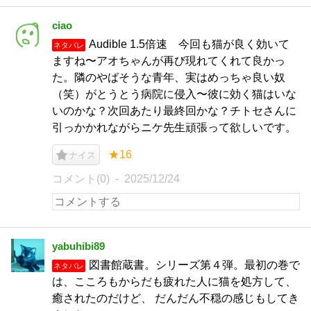
ciao
Audible 1.5倍速 今回も猫が良く効いて
ネタバレ
ますね〜アオちゃんが再び現れてくれて良かっ
た。隣のやばそうな青年、実はめっちゃ良い奴
（笑）がとうとう病院に侵入〜彼に効く猫はいな
いのかな？次回あたり最終回かな？チトセさんに
引っかかれながらニケ先生頑張って欲しいです。
★16
ナイス
コメント(0)
2025/12/24
yabuhibi89
図書館蔵書。シリーズ第４弾。最初の巻で
ネタバレ
は、こころもからだも疲れた人に猫を処方して、
癒されたのだけど、 だんだん不穏の感じもしてき