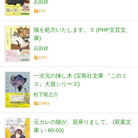
石田祥
670
猫を処方いたします。３ (PHP文芸文
庫)
石田祥
1257
一次元の挿し木 (宝島社文庫 『このミ
ス』大賞シリーズ)
松下龍之介
23443
元カレの猫が、居座りまして。 (双葉文
庫 い 60-03)