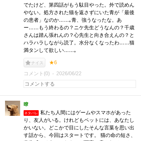
でたけど、第四話がもう駄目やった。外で読めん
やない。処方された猫を返さずにいた青が「最後
の患者」なのか……｡青、強うなったな。あ
ー……もう終わるの？ニケ先生どうなんの？千歳
さんは踏ん張れんの？心先生と向き合えんの？と
ハラハラしながら読了。水分なくなったわ……猫
満タンして欲しい……｡
★6
ナイス
コメント(0)
2026/06/22
瞭
私たち人間にはゲームやスマホがあった
ネタバレ
り、友人がいる。けれどもペットには、あなたし
かいない。どこかで目にしたそんな言葉を思い出
す話から、今回はスタートです。 猫の命の短さ、