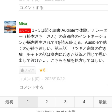
Misa
1－3は聞く読書 Audibleで体験。ナレータ
ネタバレ
ー（松本さち さん）の京都弁のイントネーショ
ンが脳内再生されて4を読み終える。Audibleで聴
くのが待ち遠しい。第三話 サツキと宗隆の亡き
猫 チャトの話は身内に起きた状況と同じで思い
出して泣けた…。こちらも猫を処方してほしい。
★6
ナイス
コメント(0)
2025/10/22
最初
1
2
3
4
最後