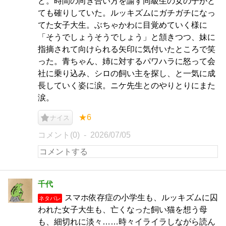
ど。時間の向き合い方を諭す同級生の女の子がと
ても確りしていた。ルッキズムにガチガチになっ
てた女子大生。ぶちゃかわに目覚めていく様に
「そうでしょうそうでしょう」と頷きつつ、妹に
指摘されて向けられる矢印に気付いたところで笑
った。青ちゃん、姉に対するパワハラに怒って会
社に乗り込み、シロの飼い主を探し、と一気に成
長していく姿に涙。ニケ先生とのやりとりにまた
涙。
★6
ナイス
コメント(0)
2026/07/05
千代
スマホ依存症の小学生も、ルッキズムに囚
ネタバレ
われた女子大生も、亡くなった飼い猫を想う母
も、細切れに淡々……時々イライラしながら読ん