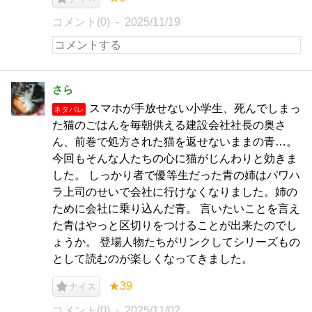
コメント(0)
2025/11/19
さら
スマホが手放せない小学生、死んでしまっ
ネタバレ
た猫のごはんを毎朝供える建設会社社長の奥さ
ん、前巻で処方された猫を返せないままの青…。
今回もそんな人たちの心に猫がじんわりと効きま
した。 しっかり者で優等生だった青の姉はパワハ
ラ上司のせいで会社に行けなくなりました。姉の
ために会社に乗り込んだ青。 言いたいことを言え
た青はやっと区切りをつけることが出来たのでし
ょうか。 登場人物たちがリンクしてシリーズもの
として読むのが楽しくなってきました。
★39
ナイス
コメント(0)
2025/11/02