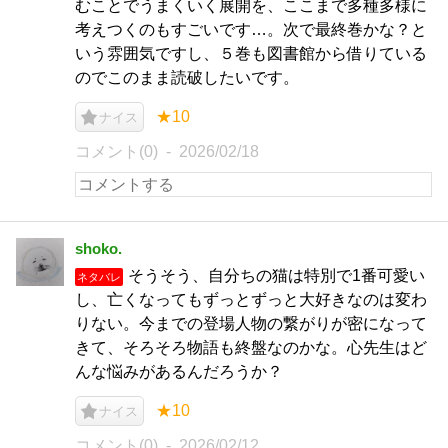
むことでうまくいく展開を、ここまで多種多様に
考えつくのもすごいです…。次で最終巻かな？と
いう雰囲気ですし、５巻も図書館から借りている
のでこのまま読破したいです。
★10
ナイス
コメント(0)
2026/02/18
shoko.
そうそう、自分ちの猫は特別で1番可愛い
ネタバレ
し、亡くなってもずっとずっと大好きなのは変わ
りない。今までの登場人物の繋がりが密になって
きて、そろそろ物語も終盤なのかな。心先生はど
んな悩みがあるんだろうか？
★10
ナイス
コメント(0)
2026/02/12