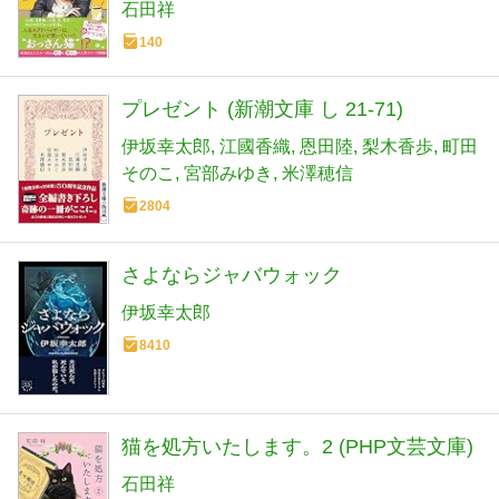
石田祥
140
プレゼント (新潮文庫 し 21-71)
伊坂幸太郎
江國香織
恩田陸
梨木香歩
町田
そのこ
宮部みゆき
米澤穂信
2804
さよならジャバウォック
伊坂幸太郎
8410
猫を処方いたします。2 (PHP文芸文庫)
石田祥