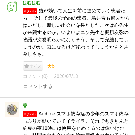
はむはむ
猫が効いて人生を前に進めていく患者た
ネタバレ
ち。 そして最後の予約の患者、鳥井青も過去から
はいだし、新しい出会いを果たした。次は心先生
が来院するのか。いよいよニケ先生と梶原友弥の
物語が次巻明らかになりそう。そして完結してし
まうのか。気になるけど終わってしまうかもとさ
みしさも。
★8
ナイス
コメント(0)
2026/07/13
香
Audible スマホ依存症の少年のスマホ依存
ネタバレ
っぷりが効いていてイライラ。それでもきちんと
約束の夜10時には使用を止めてるのは偉いけれ