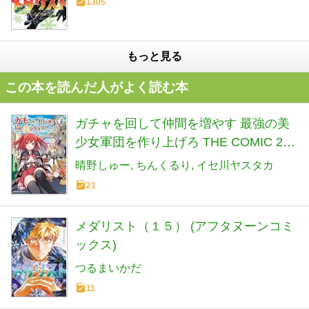
1305
もっと見る
この本を読んだ人がよく読む本
ガチャを回して仲間を増やす 最強の美
少女軍団を作り上げろ THE COMIC 2
(ライドコミックス)
晴野しゅー
ちんくるり
イセ川ヤスタカ
21
メダリスト（１５） (アフタヌーンコミ
ックス)
つるまいかだ
11