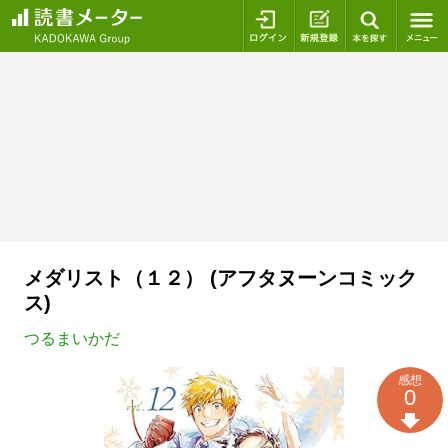
ログイン
新規登録
本を探
メダリスト（１２） (アフタヌーンコミック
ス)
つるまいかだ
感想
0