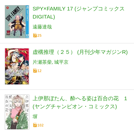
SPY×FAMILY 17 (ジャンプコミックス
DIGITAL)
遠藤達哉
25
虚構推理（２５） (月刊少年マガジンR)
片瀬茶柴
城平京
12
上伊那ぼたん、酔へる姿は百合の花 1
(ヤングチャンピオン・コミックス)
塀
102