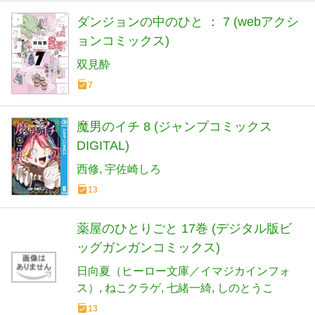
ダンジョンの中のひと ： 7 (webアクシ
ョンコミックス)
双見酔
7
魔男のイチ 8 (ジャンプコミックス
DIGITAL)
西修
宇佐崎しろ
13
薬屋のひとりごと 17巻 (デジタル版ビ
ッグガンガンコミックス)
日向夏（ヒーロー文庫／イマジカインフォ
ス）
ねこクラゲ
七緒一綺
しのとうこ
13