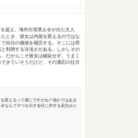
％を超え、海外出張禁止令が出た主人
したとき、彼女は内面を変えるのではな
とで自分の価値を補完する。そこには罪
然と利用する冷淡さがある。しかしその
る。だからこそ彼女は破綻せず、うまく
応できていそうだけど、その適応の仕方
方を変えるって感じですかね？強かではある
止令なんてやつを出す会社に対する反抗みた