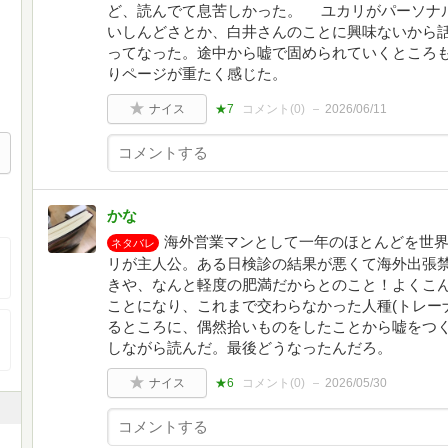
ど、読んでて息苦しかった。 ユカリがパーソナ
いしんどさとか、白井さんのことに興味ないから
ってなった。途中から嘘で固められていくところ
りページが重たく感じた。
ナイス
★7
コメント(
0
)
2026/06/11
かな
海外営業マンとして一年のほとんどを世界
ネタバレ
リが主人公。ある日検診の結果が悪くて海外出張
きや、なんと軽度の肥満だからとのこと！よくこ
ことになり、これまで交わらなかった人種(トレー
るところに、偶然拾いものをしたことから嘘をつ
しながら読んだ。最後どうなったんだろ。
ナイス
★6
コメント(
0
)
2026/05/30