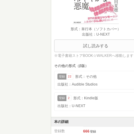
形式：単行本（ソフトカバー）
出版社：U-NEXT
試し読みする
※電子書籍ストアBOOK☆WALKERへ移動します
その他の形式（β版）
形式：その他
登録
22
出版社：Audible Studios
形式：Kindle版
登録
2
出版社：U-NEXT
本の詳細
登録数
666
登録