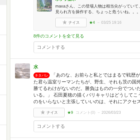
maxaさん、この登場人物は相当尖がってい
見られ方を操作する、ちょっと危ういね。。
ナイス
★4
03/25 19:16
8件のコメントを全て見る
水
「あのな、お前らと私とではまるで戦歴
ネタバレ
た君ら温室リーマンたちが、野生、それも茨の国
勝てるわけがないのだ。勝負はものの一分でつい
いる。」 石田夏穂の描くバリキャリはどうしてこ
のをいらないと主張していいのは、それにアクセス
ナイス
★9
コメント(
0
)
2026/03/23