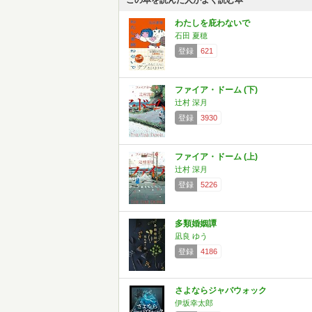
この本を読んだ人がよく読む本
わたしを庇わないで
石田 夏穂
登録
621
ファイア・ドーム (下)
辻村 深月
登録
3930
ファイア・ドーム (上)
辻村 深月
登録
5226
多類婚姻譚
凪良 ゆう
登録
4186
さよならジャバウォック
伊坂幸太郎