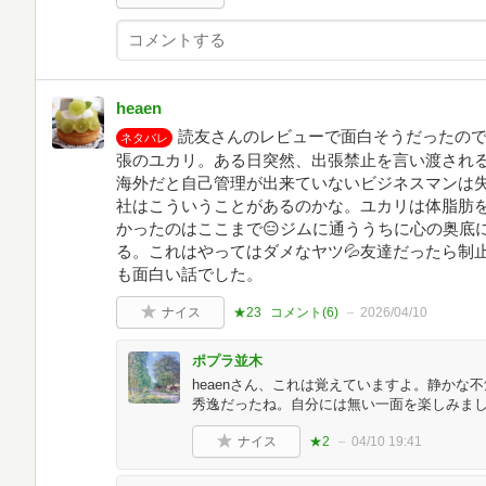
heaen
読友さんのレビューで面白そうだったので
ネタバレ
張のユカリ。ある日突然、出張禁止を言い渡される
海外だと自己管理が出来ていないビジネスマンは
社はこういうことがあるのかな。ユカリは体脂肪
かったのはここまで😑ジムに通ううちに心の奥底
る。これはやってはダメなヤツ💦友達だったら制止
も面白い話でした。
ナイス
★23
コメント(
6
)
2026/04/10
ポプラ並木
heaenさん、これは覚えていますよ。静かな
秀逸だったね。自分には無い一面を楽しみま
ナイス
★2
04/10 19:41