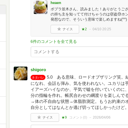
heaen
ポプラ並木さん、読みました！ありがとうご
の持ち主を知ってて付けちゃうのは窃盗😓ホ
発想なので、そういう意味で楽しめますね(^^)
ナイス
★2
04/10 20:25
6件のコメントを全て見る
shigoro
5.0 ある意味、ロードオブザリング笑
ネタバレ
になれ、会話も弾み、気を使われない。ユカリは
イアーズハイなのか、平気で嘘を付いていくのに
分の指輪を作れ。帳尻合わせの綱渡りを楽しんで
→体の不自由な状態→体脂肪測定。もうお約束の
自分としてはなんとか逃げ切ってほしかったけど
ナイス
★9
コメント(
0
)
2026/04/06