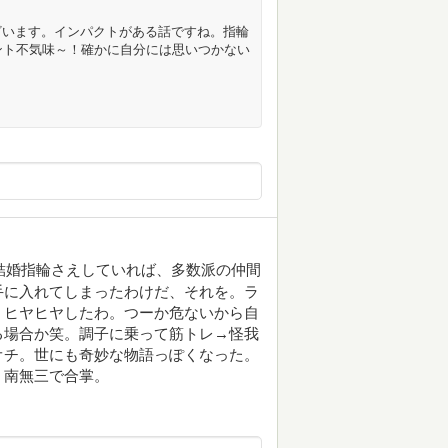
ざいます。インパクトがある話ですね。指輪
ント不気味～！確かに自分には思いつかない
。結婚指輪さえしていれば、多数派の仲間
手に入れてしまったわけだ、それを。ラ
、ヒヤヒヤしたわ。つーか危ないから自
る場合か笑。調子に乗って筋トレ→怪我
オチ。世にも奇妙な物語っぽくなった。
。南無三で合掌。