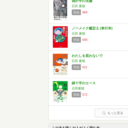
我が手の太陽
石田 夏穂
登録
868
ノーメイク鑑定士 (単行本)
石田 夏穂
登録
699
わたしを庇わないで
石田 夏穂
登録
621
緑十字のエース
石田夏穂
登録
572
もっと見る