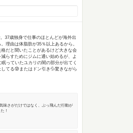
。37歳独身で仕事のほとんどが海外出
。理由は体脂肪が35％以上あるから。
失格だと聞いたことがあるけど大きな会
を減らすためにジムに通い始めるが、よ
に眠っていたユカリの闇の部分が出てく
してる😰またはドン引き💦驚きながら
不気味さがだけではなく、ぶっ飛んだ行動が
した！