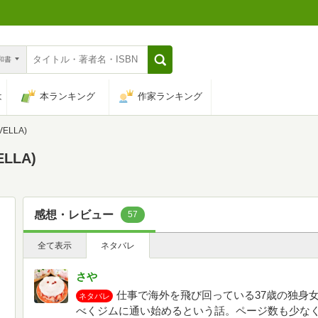
n和書
は
本ランキング
作家ランキング
ELLA)
LLA)
感想・レビュー
57
全て表示
ネタバレ
さや
仕事で海外を飛び回っている37歳の独身
ネタバレ
べくジムに通い始めるという話。ページ数も少な