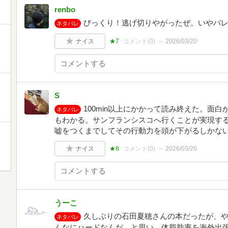
renbo
びっくり！逃げ切りやがったぜ。いやバ
ネタバレ
ナイス
★7
コメント(
0
)
2026/03/20
S
100min以上にかかって読み終えた。面
ネタバレ
もわかる。サンフランシスコへ行くことが実現す
嘘をつくまでしてその行動力を頭が下がるしかな
ナイス
★8
コメント(
0
)
2026/03/20
うーこ
久しぶりの石田夏穂さんの本だったが、
ネタバレ
んなにハードなんだ…と思い、体脂肪率を海外出