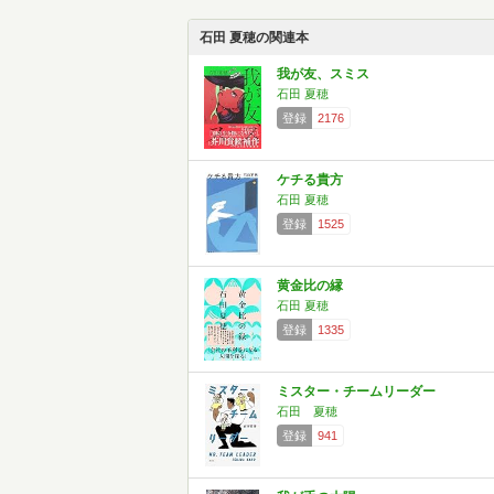
石田 夏穂の関連本
我が友、スミス
石田 夏穂
登録
2176
ケチる貴方
石田 夏穂
登録
1525
黄金比の縁
石田 夏穂
登録
1335
ミスター・チームリーダー
石田 夏穂
登録
941