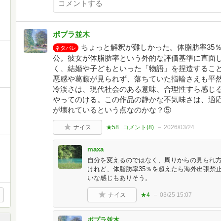
ポプラ並木
ちょっと解釈が難しかった。体脂肪率35
ネタバレ
公。彼女が体脂肪率という外的な評価基準に直面
く、結婚や子どもといった「物語」を捏造するこ
悪感や葛藤が見られず、落ちていた指輪さえも平
冷淡さは、現代社会のある意味、合理性すら感じ
やってのける。この作品の静かな不気味さは、適
が壊れているという点なのかな？⑤
ナイス
★58
コメント(
8
)
2026/03/24
maxa
自分を変えるのではなく、周りからの見られ
けれど、体脂肪率35％を超えたら海外出張禁
いな感じもありそう。
ナイス
★4
03/25 15:07
ポプラ並木