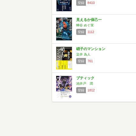
登録
8410
見えるか保己一
蝉谷 めぐ実
登録
1112
硝子のマンション
染井 為人
登録
761
ブティック
池井戸 潤
登録
1812