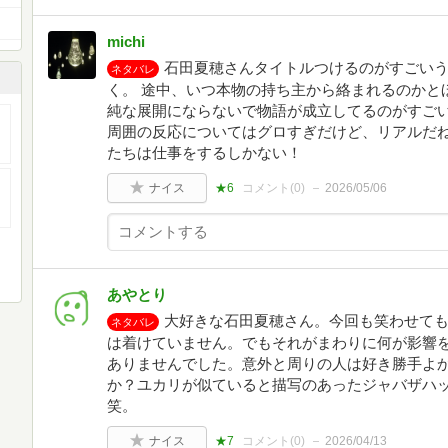
michi
石田夏穂さんタイトルつけるのがすごい
ネタバレ
く。 途中、いつ本物の持ち主から絡まれるのかと
純な展開にならないで物語が成立してるのがすご
周囲の反応についてはグロすぎだけど、リアルだ
たちは仕事をするしかない！
ナイス
★6
コメント(
0
)
2026/05/06
あやとり
大好きな石田夏穂さん。今回も笑わせて
ネタバレ
は着けていません。でもそれがまわりに何が影響
ありませんでした。意外と周りの人は好き勝手よ
か？ユカリが似ていると描写のあったジャバザハ
笑。
ナイス
★7
コメント(
0
)
2026/04/13