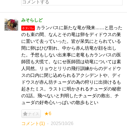
みそらしど
カランバスに新たな竜が飛来……と思った
ネタバレ
のも束の間、なんとその竜は卵をディドウスの巣
に置いて去っていった。皆が呆気にとられている
間に卵はひび割れ、中から赤ん坊竜が顔を出し
た。予想もしない出来事に老竜もカランバスの医
師団も大慌て。なにせ医師団は幼竜については素
人同然。リョウとリリの飛行訓練からのディドウ
スの口内に閉じ込められるアクシデントや、ディ
ドウスが赤ん坊チューダの為の狩りに出掛けるも
起きたミス。ラストに明かされるチューダの秘密
の1話。飛べないと判明したチューダの救出、チ
ューダの好奇心いっぱいの散歩もとい
★6
ナイス
コメント(1)
2025/10/26