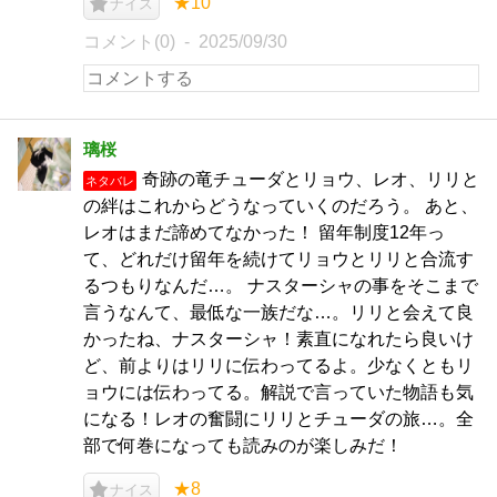
★10
ナイス
コメント(0)
2025/09/30
璃桜
奇跡の竜チューダとリョウ、レオ、リリと
ネタバレ
の絆はこれからどうなっていくのだろう。 あと、
レオはまだ諦めてなかった！ 留年制度12年っ
て、どれだけ留年を続けてリョウとリリと合流す
るつもりなんだ…。 ナスターシャの事をそこまで
言うなんて、最低な一族だな…。リリと会えて良
かったね、ナスターシャ！素直になれたら良いけ
ど、前よりはリリに伝わってるよ。少なくともリ
ョウには伝わってる。解説で言っていた物語も気
になる！レオの奮闘にリリとチューダの旅…。全
部で何巻になっても読みのが楽しみだ！
★8
ナイス