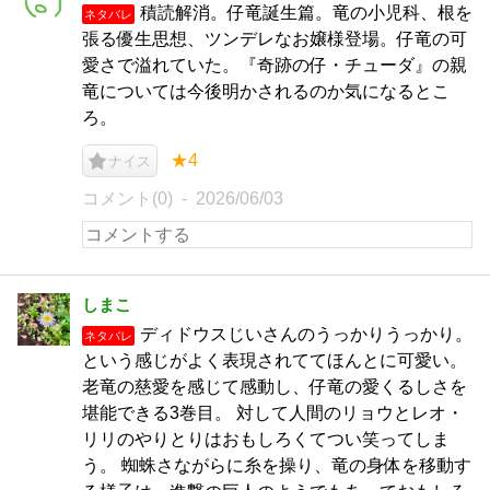
積読解消。仔竜誕生篇。竜の小児科、根を
ネタバレ
張る優生思想、ツンデレなお嬢様登場。仔竜の可
愛さで溢れていた。『奇跡の仔・チューダ』の親
竜については今後明かされるのか気になるとこ
ろ。
★4
ナイス
コメント(0)
2026/06/03
しまこ
ディドウスじいさんのうっかりうっかり。
ネタバレ
という感じがよく表現されててほんとに可愛い。
老竜の慈愛を感じて感動し、仔竜の愛くるしさを
堪能できる3巻目。 対して人間のリョウとレオ・
リリのやりとりはおもしろくてつい笑ってしま
う。 蜘蛛さながらに糸を操り、竜の身体を移動す