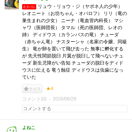
リュウ・リョウ・ジ（ヤポネ人の少年）
ネタバレ
レオニート（お坊ちゃん・オパロフ） リリ（竜の
巣生まれの少女） ニーナ（竜血管内科長） マシ
ャワ（医師団長） タマル（死の医師団、レオの
姉） ディドウス（カランバスの竜） チューダ
（赤ちゃん竜） ナスターシャ（名家の令嬢、同級
生） 竜が卵を置いて飛び去った 無事に孵化する
が 先天性関節脱臼 片翼が脱臼して飛べないチュ
ーダ 新生児障がい告知 チューダの脱臼をディド
ウスに伝える 竜う蝕症 ディドウスは虫歯になっ
ていた
★4
ナイス
コメント(0)
2026/06/29
よねこ