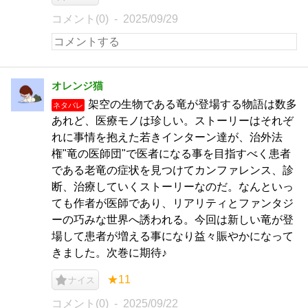
コメント(0)
2025/09/29
オレンジ猫
架空の生物である竜が登場する物語は数多
ネタバレ
あれど、医療モノは珍しい。ストーリーはそれぞ
れに事情を抱えた若きインターン達が、治外法
権"竜の医師団"で医者になる事を目指すべく患者
である老竜の症状を見つけてカンファレンス、診
断、治療していくストーリーなのだ。なんといっ
ても作者が医師であり、リアリティとファンタジ
ーの巧みな世界へ誘われる。今回は新しい竜が登
場して患者が増える事になり益々賑やかになって
きました。次巻に期待♪
★11
ナイス
コメント(0)
2025/09/22