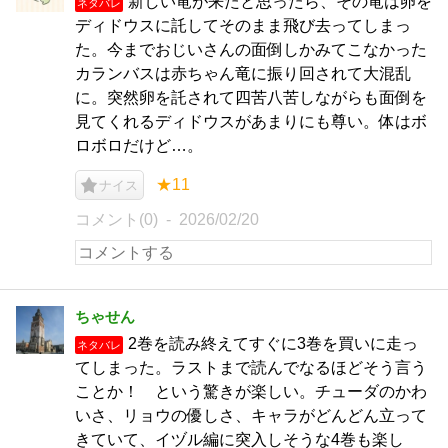
新しい竜が来たと思ったら、その竜は卵を
ネタバレ
ディドウスに託してそのまま飛び去ってしまっ
た。今までおじいさんの面倒しかみてこなかった
カランバスは赤ちゃん竜に振り回されて大混乱
に。突然卵を託されて四苦八苦しながらも面倒を
見てくれるディドウスがあまりにも尊い。体はボ
ロボロだけど…。
★11
ナイス
コメント(0)
2026/02/20
ちゃせん
2巻を読み終えてすぐに3巻を買いに走っ
ネタバレ
てしまった。ラストまで読んでなるほどそう言う
ことか！ という驚きが楽しい。チューダのかわ
いさ、リョウの優しさ、キャラがどんどん立って
きていて、イヅル編に突入しそうな4巻も楽し