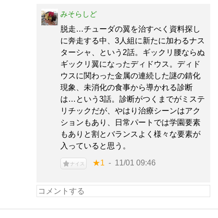
みそらしど
脱走…チューダの翼を治すべく資料探し
に奔走する中、3人組に新たに加わるナス
ターシャ、という2話。ギックリ腰ならぬ
ギックリ翼になったディドウス。ディド
ウスに関わった金属の連続した謎の錆化
現象、未消化の食事から導かれる診断
は…という3話。診断がつくまでがミステ
リチックだが、やはり治療シーンはアク
ションもあり、日常パートでは学園要素
もありと割とバランスよく様々な要素が
入っていると思う。
★1
11/01 09:46
ナイス