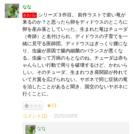
なな
シリーズ３作目。 前作ラストで若い竜が
ネタバレ
来るのか？と思ったら卵をディドウスのところに
卵を産み落としていった。生まれた竜はチューダ
（奇跡）と名付けられ、ディドウスの子育てを一
緒に見守る医師団。ディドウスはぎっくり腰にな
り、虫歯が原因で腸内細菌のバランスが悪くな
る。虫歯って万病のもとなのね。チューダは赤ち
ゃんらしい行動で周りを破壊するけど、かわいら
しい。そのチューダ、生まれつき肩関節が外れて
いて片翼を広げられない。ヤポネで同じ症状の竜
を治したことがあると聞き、国交のないヤポネに
行くことに。
★11
ナイス
コメント(1)
2025/10/09
なな