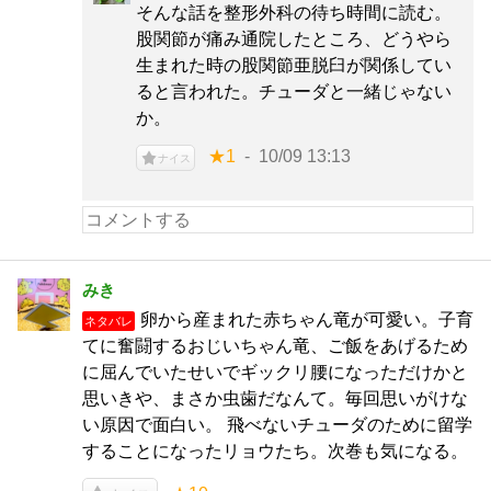
そんな話を整形外科の待ち時間に読む。
股関節が痛み通院したところ、どうやら
生まれた時の股関節亜脱臼が関係してい
ると言われた。チューダと一緒じゃない
か。
★1
10/09 13:13
ナイス
みき
卵から産まれた赤ちゃん竜が可愛い。子育
ネタバレ
てに奮闘するおじいちゃん竜、ご飯をあげるため
に屈んでいたせいでギックリ腰になっただけかと
思いきや、まさか虫歯だなんて。毎回思いがけな
い原因で面白い。 飛べないチューダのために留学
することになったリョウたち。次巻も気になる。