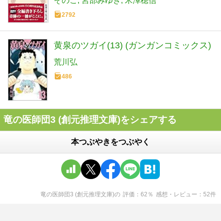
そのこ
宮部みゆき
米澤穂信
2792
黄泉のツガイ(13) (ガンガンコミックス)
荒川弘
486
竜の医師団3 (創元推理文庫)をシェアする
本つぶやきをつぶやく
竜の医師団3 (創元推理文庫)
の
評価
62
％
感想・レビュー
52
件