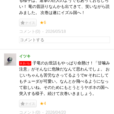
る様子は、進撃の巨人のようでもあっておもしろ
い！ 竜の昔語りなんかも出てきて、笑いながら読
みました。 次巻は遂にイズル国へ！
★6
ナイス
コメント(0)
2026/05/18
イツキ
子竜のお世話もやっぱり命懸け！「甘噛み
ネタバレ
注意」がそんなに危険だなんて思わんでしょ。 お
じいちゃんも苦労なさってるようでw それにして
もチューダが可愛い。なんとか飛べるようになっ
て欲しいね。そのためにもとうとうヤポネの国へ
突入する様子。続けて次巻いきましょう。
★4
ナイス
コメント(0)
2026/04/20