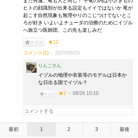
また秀逸、竜も人と同じ！ 子竜の内は小さきもの
ヒトの顔識別が出来る設定もイイではないか 竜が
起こす自然現象も無理やりのこじつけでないとこ
ろが好き いよいよチューダの治療のためにイヅル
へ旅立つ医師団、この先も楽しみだ
★12
ナイス
コメント(1)
2025/08/25
りんごさん
イヅルの地理や衣装等のモデルは日本か
な日出る国でイヅル？
★2
08/26 10:10
ナイス
最初
1
2
3
最後