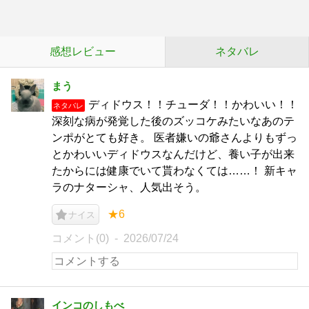
感想レビュー
ネタバレ
まう
ディドウス！！チューダ！！かわいい！！
ネタバレ
深刻な病が発覚した後のズッコケみたいなあのテ
ンポがとても好き。 医者嫌いの爺さんよりもずっ
とかわいいディドウスなんだけど、養い子が出来
たからには健康でいて貰わなくては……！ 新キャ
ラのナターシャ、人気出そう。
★6
ナイス
コメント(0)
2026/07/24
インコのしもべ