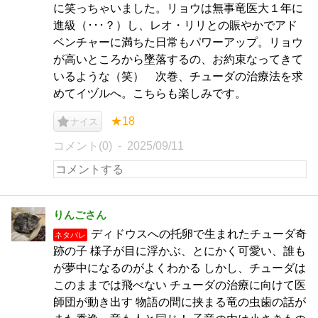
に笑っちゃいました。リョウは無事竜医大１年に
進級（･･･？）し、レオ・リリとの賑やかでアド
ベンチャーに満ちた日常もパワーアップ。リョウ
が高いところから墜落するの、お約束なってきて
いるような（笑） 次巻、チューダの治療法を求
めてイヅルへ。こちらも楽しみです。
★18
ナイス
コメント(0)
2025/09/11
りんごさん
ディドウスへの托卵で生まれたチューダ奇
ネタバレ
跡の子 様子が目に浮かぶ、とにかく可愛い、誰も
が夢中になるのがよくわかる しかし、チューダは
このままでは飛べない チューダの治療に向けて医
師団が動き出す 物語の間に挟まる竜の虫歯の話が