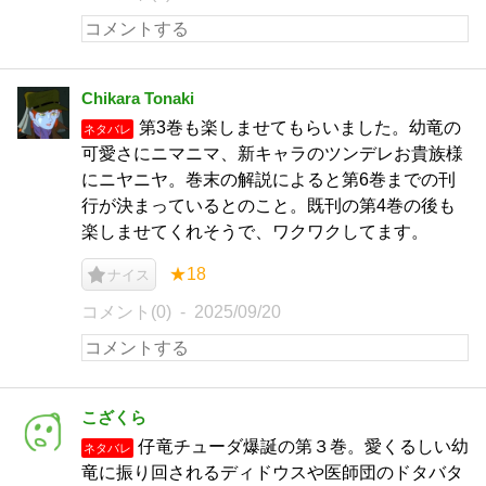
Chikara Tonaki
第3巻も楽しませてもらいました。幼竜の
ネタバレ
可愛さにニマニマ、新キャラのツンデレお貴族様
にニヤニヤ。巻末の解説によると第6巻までの刊
行が決まっているとのこと。既刊の第4巻の後も
楽しませてくれそうで、ワクワクしてます。
★18
ナイス
コメント(0)
2025/09/20
こざくら
仔竜チューダ爆誕の第３巻。愛くるしい幼
ネタバレ
竜に振り回されるディドウスや医師団のドタバタ