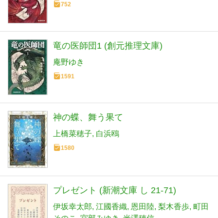
752
竜の医師団1 (創元推理文庫)
庵野ゆき
1591
神の蝶、舞う果て
上橋菜穂子
白浜鴎
1580
プレゼント (新潮文庫 し 21-71)
伊坂幸太郎
江國香織
恩田陸
梨木香歩
町田