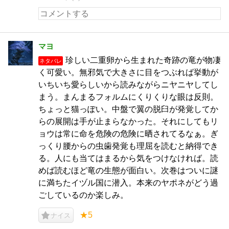
マヨ
珍しい二重卵から生まれた奇跡の竜が物凄
ネタバレ
く可愛い。無邪気で大きさに目をつぶれば挙動が
いちいち愛らしいから読みながらニヤニヤしてし
まう。まんまるフォルムにくりくりな眼は反則。
ちょっと猫っぽい。中盤で翼の脱臼が発覚してか
らの展開は手が止まらなかった。それにしてもリ
ョウは常に命を危険の危険に晒されてるなぁ。ぎ
っくり腰からの虫歯発覚も理屈を読むと納得でき
る。人にも当てはまるから気をつけなければ。読
めば読むほど竜の生態が面白い。次巻はついに謎
に満ちたイヅル国に潜入。本来のヤポネがどう過
ごしているのか楽しみ。
★5
ナイス