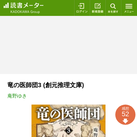
ログイン
新規登録
本を探
竜の医師団3 (創元推理文庫)
庵野ゆき
感想
52