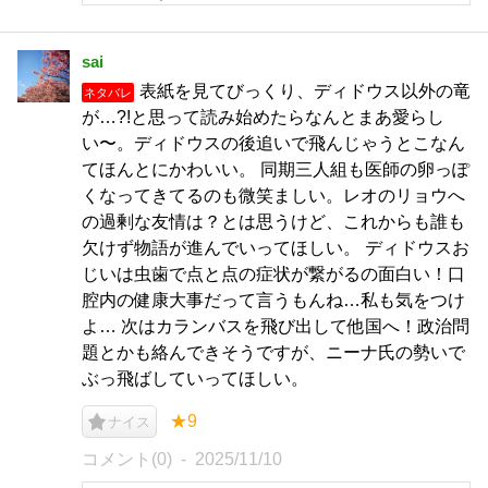
sai
表紙を見てびっくり、ディドウス以外の竜
ネタバレ
が…?!と思って読み始めたらなんとまあ愛らし
い〜。ディドウスの後追いで飛んじゃうとこなん
てほんとにかわいい。 同期三人組も医師の卵っぽ
くなってきてるのも微笑ましい。レオのリョウへ
の過剰な友情は？とは思うけど、これからも誰も
欠けず物語が進んでいってほしい。 ディドウスお
じいは虫歯で点と点の症状が繋がるの面白い！口
腔内の健康大事だって言うもんね…私も気をつけ
よ… 次はカランバスを飛び出して他国へ！政治問
題とかも絡んできそうですが、ニーナ氏の勢いで
ぶっ飛ばしていってほしい。
★9
ナイス
コメント(0)
2025/11/10