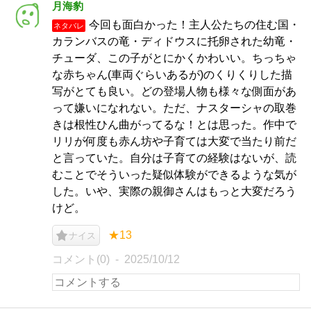
月海豹
今回も面白かった！主人公たちの住む国・
ネタバレ
カランバスの竜・ディドウスに托卵された幼竜・
チューダ、この子がとにかくかわいい。ちっちゃ
な赤ちゃん(車両ぐらいあるが)のくりくりした描
写がとても良い。どの登場人物も様々な側面があ
って嫌いになれない。ただ、ナスターシャの取巻
きは根性ひん曲がってるな！とは思った。作中で
リリが何度も赤ん坊や子育ては大変で当たり前だ
と言っていた。自分は子育ての経験はないが、読
むことでそういった疑似体験ができるような気が
した。いや、実際の親御さんはもっと大変だろう
けど。
★13
ナイス
コメント(0)
2025/10/12