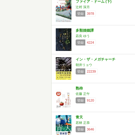
ファイア・ドーム (下)
辻村 深月
登録
3978
多類婚姻譚
凪良 ゆう
登録
4224
イン・ザ・メガチャーチ
朝井リョウ
登録
22239
熟柿
佐藤 正午
登録
9120
青天
若林 正恭
登録
3646