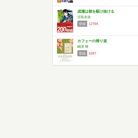
成瀬は都を駆け抜ける
宮島未奈
登録
12764
カフェーの帰り道
嶋津 輝
登録
6287