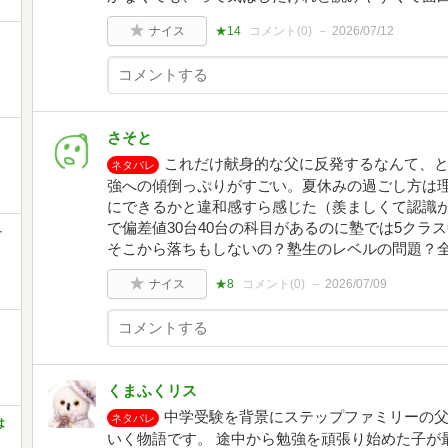
ナイス
★14
コメント(
0
)
2026/07/12
さそと
これだけ献身的な父に反発するなんて、
ネタバレ
強への傾倒っぷりがすごい。夏休みの過ごし方は
にできるかと違和感すら感じた（羨ましくて認識
で偏差値30台40台の科目があるのに塾では5クラ
-
そこから落ちもしないの？塾生のレベルの問題？
ナイス
★8
コメント(
0
)
2026/07/09
くまふくリス
中学受験を背景にステップファミリーの
ネタバレ
は
いく物語です。 途中から勉強を頑張り始めた子が