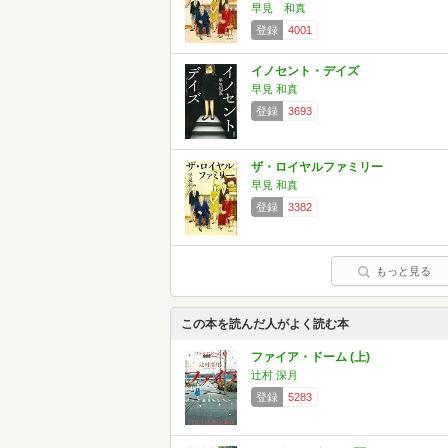
早見 和真
登録
4001
イノセント・デイズ
早見 和真
登録
3693
ザ・ロイヤルファミリー
早見 和真
登録
3382
もっと見る
この本を読んだ人がよく読む本
ファイア・ドーム (上)
辻村 深月
登録
5283