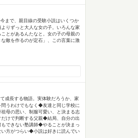
。今まで、親目線の受験小説はいくつか
頃よりずっと大人な女の子。いろんな家
ることがあるんたなと。女の子の母親の
きな敵を作るのが定石」、この言葉に激
して成長する物語。実体験だろうか、家
を問うわけでもなく◆友達と同じ学校に
母祖母の思い、制服可愛い、と決まる志
すだけで判断する父親◆結局、自分の出
何もできない塾講師◆やることが決まっ
ない方がつらい◆小説は好きに読んでい