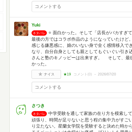
Yuki
⭐️ 面白かった。そして「店長がバカす
ネタバレ
最後の方ではコラボ作品のようになっていたけど
感じる嫌悪感に、娘のいない身で全く感情移入で
なり、自分自身としても親としてもぐいぐい引き
さんと塾のキノッピーは出来すぎ。 そして、最
かった。
ナイス
★19
コメント(
0
)
2026/07/20
さつき
中学受験を通して家族の在り方を模索し
ネタバレ
頑張り、時間が足りないと思う程の集中力がすご
り立たない。星蘭女学院を受験すると決めた時か