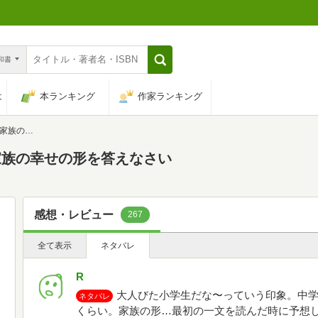
n和書
は
本ランキング
作家ランキング
答えなさい
家族の幸せの形を答えなさい
感想・レビュー
267
全て表示
ネタバレ
R
大人びた小学生だな〜っていう印象。中
ネタバレ
くらい。家族の形…最初の一文を読んだ時に予想