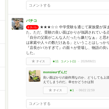
バチコ
★★★☆☆ 中学受験を通じて家族愛が深
ネタバレ
た。ただ、受験の良い面ばかりが強調されている
「自分の父親がこんな人だったら嫌だなぁ」と思
は家庭や人々の数だけある」ということはしっか
『店長がバカすぎて』の面々が登場し、物語の良
した。
ナイス
★11
コメント(
1
)
2026/06/21
monsieurずんだ
良い面ばかりの副作用なのか、どうしても上
えてしまうのだ。幸せかどうかは別
ナイス
★1
06/22 22:59