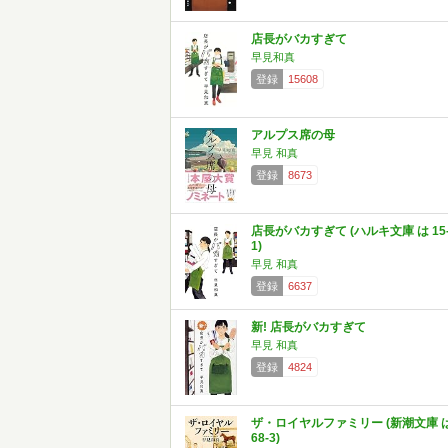
店長がバカすぎて
早見和真
登録
15608
アルプス席の母
早見 和真
登録
8673
店長がバカすぎて (ハルキ文庫 は 15
1)
早見 和真
登録
6637
新! 店長がバカすぎて
早見 和真
登録
4824
ザ・ロイヤルファミリー (新潮文庫 
68-3)