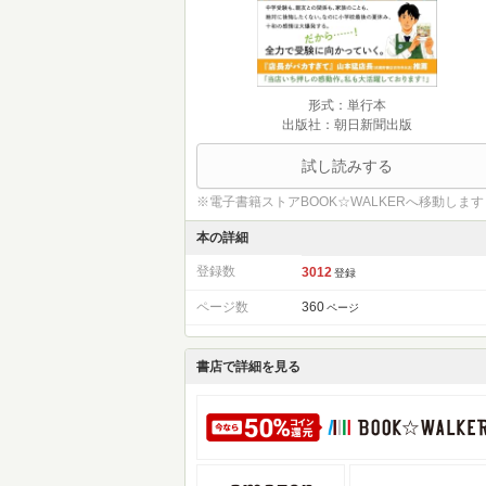
形式：単行本
出版社：朝日新聞出版
試し読みする
※電子書籍ストアBOOK☆WALKERへ移動します
本の詳細
登録数
3012
登録
ページ数
360
ページ
書店で詳細を見る