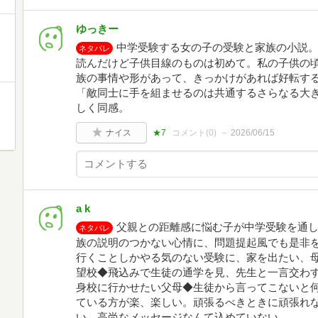
ゆっきー
中学受験する女の子の受験と家族の小説
ネタバレ
読んだけど子供目線のものは初めて。私の子供の
族の事情や形があって、きっかけがあれば好転す
「敵同士に手を組ませるのは共通するさらなる大
しく同感。
ナイス
★7
コメント(
0
)
2026/06/15
a k
父親との距離感に悩む子が中学受験を通
ネタバレ
族の説明のつかない心情に、問題提起風でも是非
行くことしかやる気のない受験に、家を出たい、
望校◆飛込みで生徒の通学を見、先生と一言交わ
身校に行かせたい父母◆生徒から言ってこないと
ている方が楽、楽しい。頑張るべきときに頑張れ
い、高尚なメッセージなんて込めていない