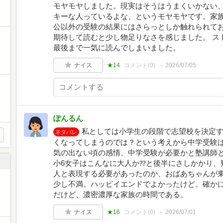
モヤモヤしました。現実はそうはうまくいかない
キーな人っているよな、というモヤモヤです。家
公以外の受験の結果にはさらっとしか触れられて
期待して読むと少し物足りなさを感じました。 ス
最後まで一気に読んでしまいました。
ナイス
★14
コメント(
0
)
2026/07/05
ぽんるん
私としては小学生の段階で志望校を決定
ネタバレ
くなってしまうのでは？という考えから中学受験
気の出ない頃の感情、中学受験が必要かと塾講師
小6女子はこんなに大人か⁇と後半にさしかかり、
人と表現する必要があったのか、おばあちゃんが
少し不満。ハッピイエンドでよかったけど。確か
だけど、濃密濃厚な家族の時間である。
ナイス
★16
コメント(
0
)
2026/07/01