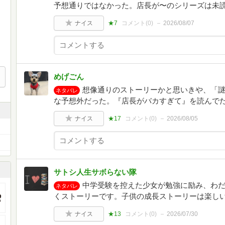
予想通りではなかった。店長が〜のシリーズは未
ナイス
★7
コメント(
0
)
2026/08/07
めげごん
想像通りのストーリーかと思いきや、「
ネタバレ
な予想外だった。『店長がバカすぎて』を読んで
ナイス
★17
コメント(
0
)
2026/08/05
サトシ人生サボらない隊
中学受験を控えた少女が勉強に励み、わ
ネタバレ
くストーリーです。子供の成長ストーリーは楽し
ナイス
★13
コメント(
0
)
2026/07/30