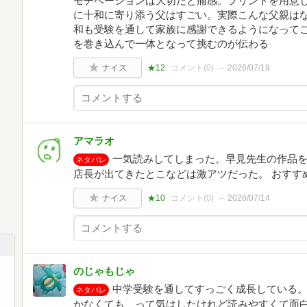
モチベーションは大切だと痛感。プリントを用意
に十和に寄り添う父はすごい。実際こんな父親は
和も受験を通して家族に感謝できるようになって
を巻き込んで一体となって挑むのが伝わる
ナイス
★12
コメント(
0
)
2026/07/19
アマラオ
一気読みしてしまった。早見先生の作品
ネタバレ
店長が出てきたとこなどは激アツだった。 おすす
ナイス
★10
コメント(
0
)
2026/07/14
のじゃもじゃ
中学受験を通してすっごく成長している
ネタバレ
かなくても、って気はしたけれど読みやすくて面