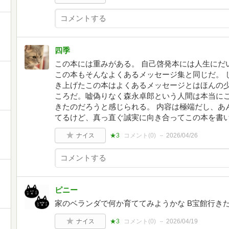
四季
この本には重みがある。 自己啓発本には人生にだ
この本もそんなよくあるメッセージ集と同じだ。 
き上げたこの本はよくあるメッセージとはほんの少
ころだ。嘘偽りなく森永卓郎という人間は本当に
きたのだろうと感じられる。 内容は極端だし、あ
てるけど、真っ直ぐ誠実に向き合ってこの本を書
ナイス
★3
コメント(
0
)
2026/04/26
ピニー
家のベランダで何か育ててみようかな B宝館行き
ナイス
★3
コメント(
0
)
2026/04/19