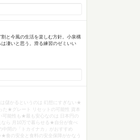
ど割と今風の生活を楽しむ方針。小泉構
ろは凄いと思う。滑る練習のゼミいい
は儲かるというのは 幻想にすぎない★
った★グレート リセットの可能性 資本
い可能性も★最も安心なのは 日本円の
なら 月10万で暮らせる★自分が食べ
の中間の「トカイナカ」がおすすめ
いい★食の安全と食料の安全保障がかなう