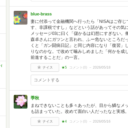
blue-brass
妻に付添って金融機関へ行ったら「NISAはご存
す、非課税ですし」などという話があってその気
メッセージ03に曰く「儲かるは幻想にすぎない。
森卓さんにガツンと言われ、ふー危ないところだ
くと「ガン闘病日記」と同じ内容になり「復習」
りなのかな。で改めて噛みしめました「何かを成
前進することだ」の一言。
バ
ナイス
★5
コメント(
0
)
2026/05/18
季秋
まねできないことも多々あったが、目から鱗なメ
も詰まっていた。改めて面白い人だったなと実感
ナイス
★4
コメント(
0
)
2026/05/16