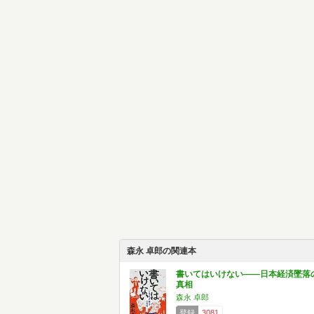
森永 卓郎の関連本
書いてはいけない――日本経済墜落
真相
森永 卓郎
登録
3081