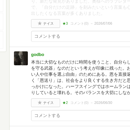
り、新たな発見がありました。奥様へのラブレタ
で、「自分だけの足跡」を刻みたいという言葉も
出したくなる言葉が多くありました。
ナイス
★3
コメント(
0
)
2026/07/06
godbo
本当に大切なものだけに時間を使うこと、自分ら
を守る武器」なのだという考えが印象に残った。
い人や仕事を選ぶ自由」のためにある。恩を直接
く「恩送り」は、社会をより良くする生き方だと
っかけになった。ハーフスイングではホームラン
りしていると壊れる。そのバランスを大切にしな
ナイス
★2
コメント(
0
)
2026/06/30