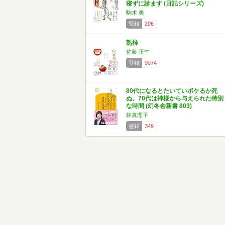
寝ずに診ます (日記シリーズ)
駒木 爽
登録
206
熟柿
佐藤 正午
登録
9074
80代になるとたいていボケるか死
ぬ。70代は神様から与えられた特別
な時間 (幻冬舎新書 803)
林真理子
登録
349