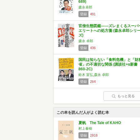
689)
森永卓郎
登録
491
官僚生態図鑑――ズレまくるスーパ
エリートへの処方箋 (森永卓郎シリ
ズ)
森永 卓郎
登録
436
国民は知らない「食料危機」と「財
省」の不適切な関係 (講談社+α新書
860-2C)
鈴木 宣弘,森永 卓郎
登録
264
もっと見る
この本を読んだ人がよく読む本
夏帆 The Tale of KAHO
村上春樹
登録
2918