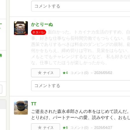
かとりーぬ
ー
ー
面白かった。トカイナカ生活のすすめ、
ネタバレ
事、好きな仕事なら長時間労働でもつらくない、
愚策でありするべきは料金のダンピングの規制、
何かをもらえ、締め切りは守れ、見栄をはらない
務
メもとでもチャレンジするなどなど。 私も好きな
な。仕事してたほうが楽しかったから。
ナイス
★4
コメント(
0
)
2026/05/02
TT
ご逝去された森永卓郎さんの本をはじめて読んだ。
とりわけ、パートナーへの愛、読みやすく、おも
ナイス
★6
コメント(
0
)
2026/04/27