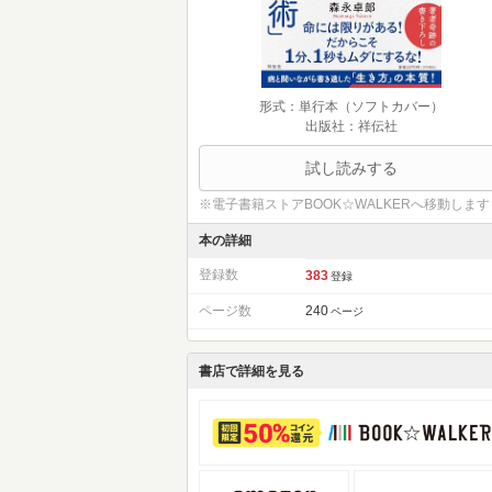
形式：単行本（ソフトカバー）
出版社：祥伝社
試し読みする
※電子書籍ストアBOOK☆WALKERへ移動します
本の詳細
登録数
383
登録
ページ数
240
ページ
書店で詳細を見る