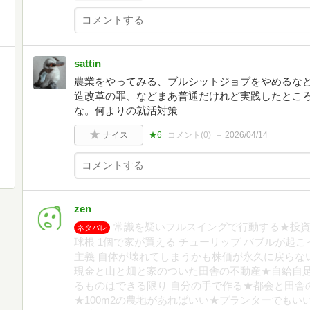
sattin
農業をやってみる、ブルシットジョブをやめるな
造改革の罪、などまあ普通だけれど実践したとこ
な。何よりの就活対策
ナイス
★6
コメント(
0
)
2026/04/14
zen
常識を疑いフルスイングで行動する★投資
ネタバレ
球根 1個で家が買える チューリップ バブルが起こ
主義 自体が壊れてしまうかも株価が永久に戻らな
現金と山と畑と家のついた田舎の不動産★自給自足
るものはできる限り 自分の手で作る★都会と田舎
★100m2の農地があればいい★プランターでも