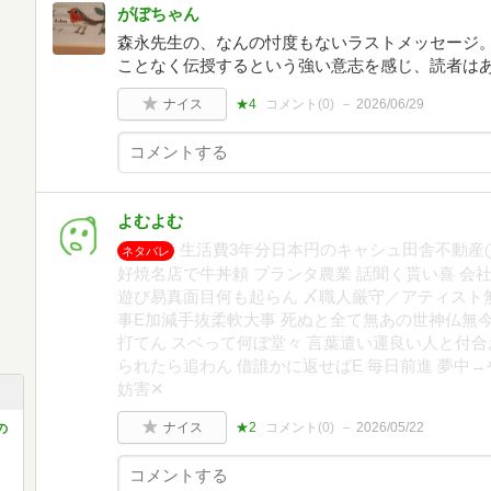
がぼちゃん
森永先生の、なんの忖度もないラストメッセージ
ことなく伝授するという強い意志を感じ、読者は
ナイス
★4
コメント(
0
)
2026/06/29
よむよむ
生活費3年分日本円のキャシュ田舎不動産
ネタバレ
好焼名店で牛丼頼 プランタ農業 話聞く貰い喜 会
遊び易真面目何も起らん 〆職人厳守／アティスト
事E加減手抜柔軟大事 死ぬと全て無あの世神仏無
打てん スベって何ぼ堂々 言葉遣い運良い人と付合
られたら追わん 借誰かに返せばE 毎日前進 夢中
妨害✕
ナイス
★2
コメント(
0
)
2026/05/22
の