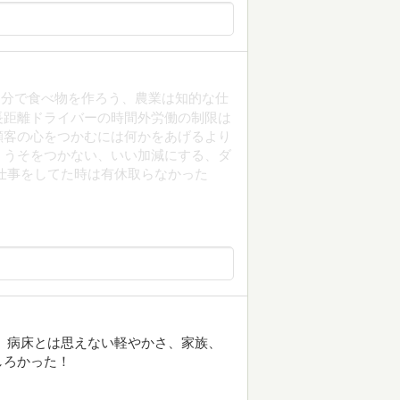
自分で食べ物を作ろう、農業は知的な仕
長距離ドライバーの時間外労働の制限は
顧客の心をつかむには何かをあげるより
、うそをつかない、いい加減にする、ダ
仕事をしてた時は有休取らなかった
 病床とは思えない軽やかさ、家族、
しろかった！