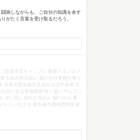
。闘病しながらも、ご自分の知識を余す
ありがたく言葉を受け取るだろう。
◯ 投資本質ギャンブル 教養＝エンタメ
社変る辞め時冷静に 遊びを仕事難仕事を
無 等身大緊張無大き見せるは中身無 仕
今自由に生る幸福重視 軽く振りホムラン
お 辛い苦し疲れた言わん 嘘つかん 断
→やりたい生まる 相方暴力怒鳴恐怖見栄