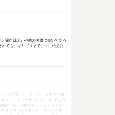
ガン闘病日記』や他の著書に書いてある
それでも、ギリギリまで、世に伝えた
ーとして拝見していました。自然体で知
ッセージ」というサブタイトルに目を奪
節約術から「節約といえばモリタクさ
「自分の自由を守るため」だったと知