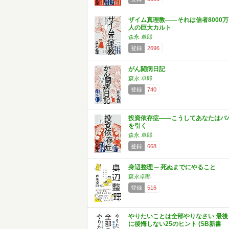
ザイム真理教――それは信者8000万
人の巨大カルト
森永 卓郎
登録
2696
がん闘病日記
森永 卓郎
登録
740
投資依存症――こうしてあなたはバ
を引く
森永 卓郎
登録
668
身辺整理 ─ 死ぬまでにやること
森永卓郎
登録
516
やりたいことは全部やりなさい 最後
に後悔しない25のヒント (SB新書