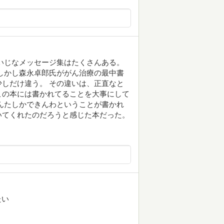
いじなメッセージ集はたくさんある。
しかし森永卓郎氏ががん治療の最中書
しだけ違う。 その違いは、正直なと
この本には書かれてることを大事にして
んたしかできんわということが書かれ
いてくれたのだろうと感じた本だった。
たい