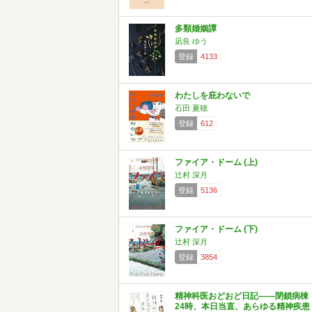
多類婚姻譚
凪良 ゆう
登録
4133
わたしを庇わないで
石田 夏穂
登録
612
ファイア・ドーム (上)
辻村 深月
登録
5136
ファイア・ドーム (下)
辻村 深月
登録
3854
精神科医おどおど日記——閉鎖病棟
24時、本日当直、あらゆる精神疾患