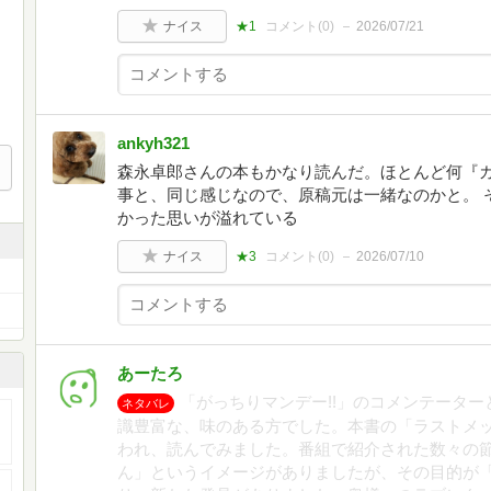
ナイス
★1
コメント(
0
)
2026/07/21
ankyh321
森永卓郎さんの本もかなり読んだ。ほとんど何『
事と、同じ感じなので、原稿元は一緒なのかと。 
かった思いが溢れている
ナイス
★3
コメント(
0
)
2026/07/10
あーたろ
「がっちりマンデー!!」のコメンテータ
ネタバレ
識豊富な、味のある方でした。本書の「ラストメ
われ、読んでみました。番組で紹介された数々の
ん」というイメージがありましたが、その目的が