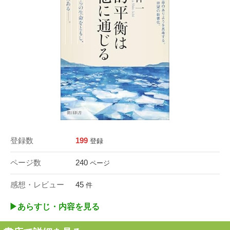
登録数
199
登録
ページ数
240
ページ
感想・レビュー
45
件
▶︎あらすじ・内容を見る