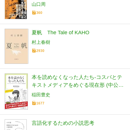
決まる (光文社新書 1406)
山口周
360
夏帆 The Tale of KAHO
村上春樹
2930
本を読めなくなった人たち-コスパとテ
キストメディアをめぐる現在形 (中公新
書ラクレ 861)
稲田豊史
1677
言語化するための小説思考