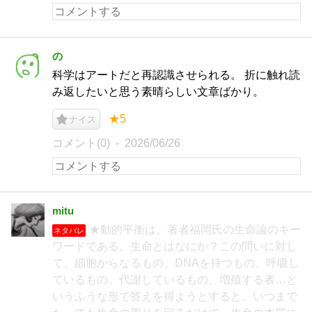
の
科学はアートだと再認識させられる。 折に触れ読
み返したいと思う素晴らしい文章ばかり。
★5
ナイス
コメント(0)
2026/06/26
mitu
★動的平衡は、著者福岡氏の生命論のキー
ネタバレ
ワードである。生命とはなにか？この問いに対し
て、細胞からなるもの、DNAを持つもの、呼吸し
ているもの、代謝しているもの、増殖する者…と
いうふうな形で答えを得ようとすると、いつまで