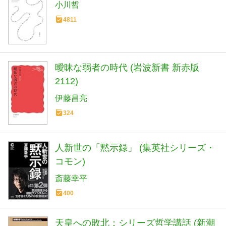
小川哲
4811
曖昧な弱者の時代 (岩波新書 新赤版
2112)
伊藤昌亮
324
人新世の「黙示録」 (集英社シリーズ・
コモン)
斎藤幸平
400
天皇への敗北：シリーズ哲学講話 (新潮