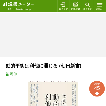
ログイン
新規登録
本を探
動的平衡は利他に通じる (朝日新書)
福岡伸一
感想
45