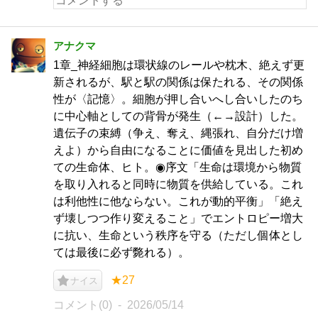
アナクマ
1章_神経細胞は環状線のレールや枕木、絶えず更
新されるが、駅と駅の関係は保たれる、その関係
性が〈記憶〉。細胞が押し合いへし合いしたのち
に中心軸としての背骨が発生（←→設計）した。
遺伝子の束縛（争え、奪え、縄張れ、自分だけ増
えよ）から自由になることに価値を見出した初め
ての生命体、ヒト。◉序文「生命は環境から物質
を取り入れると同時に物質を供給している。これ
は利他性に他ならない。これが動的平衡」「絶え
ず壊しつつ作り変えること」でエントロピー増大
に抗い、生命という秩序を守る（ただし個体とし
ては最後に必ず斃れる）。
★27
ナイス
コメント(0)
2026/05/14