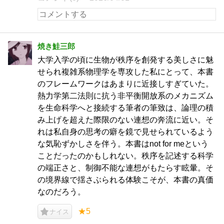
焼き鮭三郎
大学入学の頃に生物が秩序を創発する美しさに魅
せられ複雑系物理学を専攻した私にとって、本書
のフレームワークはあまりに近接しすぎていた。
熱力学第二法則に抗う非平衡開放系のメカニズム
を生命科学へと接続する筆者の筆致は、論理の積
み上げを超えた際限のない連想の奔流に近い。そ
れは私自身の思考の癖を鏡で見せられているよう
な気恥ずかしさを伴う。本書はnot for meという
ことだったのかもしれない。秩序を記述する科学
の端正さと、制御不能な連想がもたらす眩暈。そ
の境界線で揺さぶられる体験こそが、本書の真価
なのだろう。
★5
ナイス