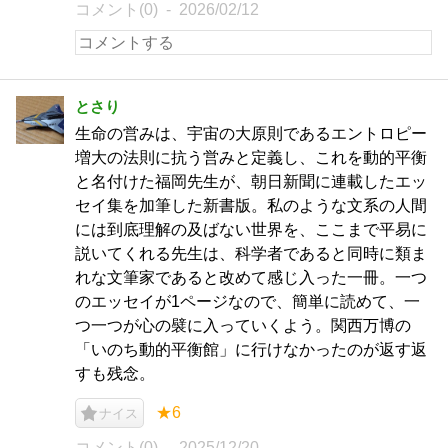
コメント(0)
2026/02/12
とさり
生命の営みは、宇宙の大原則であるエントロピー
増大の法則に抗う営みと定義し、これを動的平衡
と名付けた福岡先生が、朝日新聞に連載したエッ
セイ集を加筆した新書版。私のような文系の人間
には到底理解の及ばない世界を、ここまで平易に
説いてくれる先生は、科学者であると同時に類ま
れな文筆家であると改めて感じ入った一冊。一つ
のエッセイが1ページなので、簡単に読めて、一
つ一つが心の襞に入っていくよう。関西万博の
「いのち動的平衡館」に行けなかったのが返す返
すも残念。
★6
ナイス
コメント(0)
2025/12/20