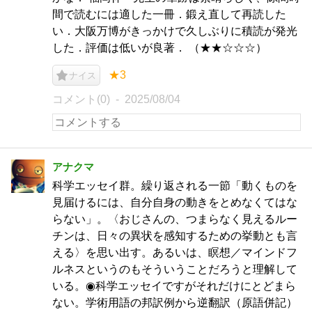
間で読むには適した一冊．鍛え直して再読した
い．大阪万博がきっかけで久しぶりに積読が発光
した．評価は低いが良著． （★★☆☆☆）
★3
ナイス
コメント(0)
2025/08/04
アナクマ
科学エッセイ群。繰り返される一節「動くものを
見届けるには、自分自身の動きをとめなくてはな
らない」。〈おじさんの、つまらなく見えるルー
チンは、日々の異状を感知するための挙動とも言
える〉を思い出す。あるいは、瞑想／マインドフ
ルネスというのもそういうことだろうと理解して
いる。◉科学エッセイですがそれだけにとどまら
ない。学術用語の邦訳例から逆翻訳（原語併記）