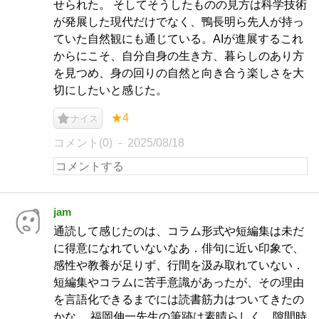
せられた。 そしてそうしたものの見方は科学技術
が発展した現代だけでなく、鴨長明ら先人が持っ
ていた自然観にも通じている。AIが進展するこれ
からにこそ、自分自身の生き方、暮らしのあり方
を見つめ、身の回りの自然と向き合う楽しさを大
切にしたいと感じた。
★4
ナイス
コメント(0)
2025/08/18
jam
通読して感じたのは、コラム形式や短編集は未だ
に得意になれていないなあ．俳句に近い印象で、
感性や教養が足りず、行間を汲み取れていない．
短編集やコラムに苦手意識があったが、その理由
を言語化できるまでには読書筋力はついてきたの
かな． 福岡伸一先生の筆跡は素晴らしく、隙間時