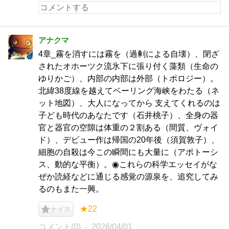
アナクマ
4章_霧を消すには霧を（過剰による自壊）、閉ざ
されたオホーツク流氷下に張り付く藻類（生命の
ゆりかご）、内部の内部は外部（トポロジー）。
北緯38度線を越えてベーリング海峡をわたる（ネ
ット地図）、大人になってから 支えてくれるのは
子ども時代のあなたです（石井桃子）、全身の器
官と器官の空隙は体重の２割ある（間質、ヴォイ
ド）、デビュー作は帰国の20年後（須賀敦子）、
細胞の自殺は今この瞬間にも大量に（アポトーシ
ス、動的な平衡）。◉これらの科学エッセイがな
ぜか読経などに通じる感覚の源泉を、追究してみ
るのもまた一興。
★22
ナイス
コメント(0)
2026/04/01