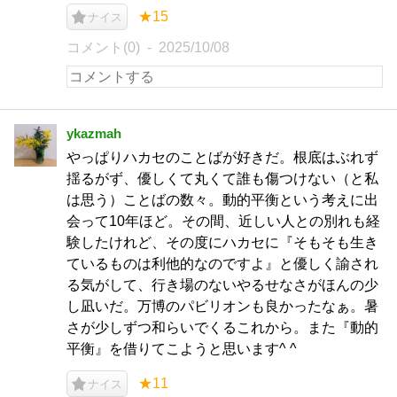
★15
ナイス
コメント(0)
2025/10/08
ykazmah
やっぱりハカセのことばが好きだ。根底はぶれず
揺るがず、優しくて丸くて誰も傷つけない（と私
は思う）ことばの数々。動的平衡という考えに出
会って10年ほど。その間、近しい人との別れも経
験したけれど、その度にハカセに『そもそも生き
ているものは利他的なのですよ』と優しく諭され
る気がして、行き場のないやるせなさがほんの少
し凪いだ。万博のパビリオンも良かったなぁ。暑
さが少しずつ和らいでくるこれから。また『動的
平衡』を借りてこようと思います^ ^
★11
ナイス