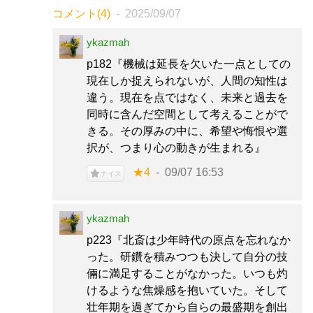
コメント(4)
2025/09/07
ykazmah
p182『機械は延長を欠いた一点としての
現在しか捉えられないが、人間の知性は
違う。現在を点ではなく、未来と過去を
同時に含んだ空間として考えることがで
きる。その厚みの中に、希望や悔恨や選
択が、つまり心の動きが生まれる』
★4
09/07 16:53
ナイス
ykazmah
p223『北斎は少年時代の原点を忘れなか
った。研鑽を積みつつも決して自分の技
倆に満足することがなかった。いつも灼
けるような焦燥感を抱いていた。そして
壮年期を過ぎてから自らの最盛期を創出