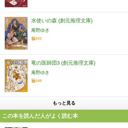
水使いの森 (創元推理文庫)
庵野ゆき
653
竜の医師団3 (創元推理文庫)
庵野ゆき
549
もっと見る
この本を読んだ人がよく読む本