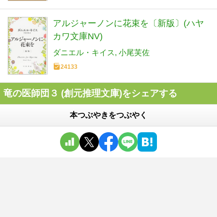
アルジャーノンに花束を〔新版〕(ハヤ
カワ文庫NV)
ダニエル・キイス
小尾芙佐
24133
竜の医師団３ (創元推理文庫)をシェアする
本つぶやきをつぶやく