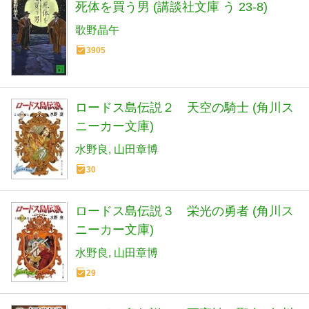
死体を買う男 (講談社文庫 う 23-8)
歌野晶午
3905
ロードス島伝説２ 天空の騎士 (角川ス
ニーカー文庫)
水野良
山田章博
30
ロードス島伝説３ 栄光の勇者 (角川ス
ニーカー文庫)
水野良
山田章博
29