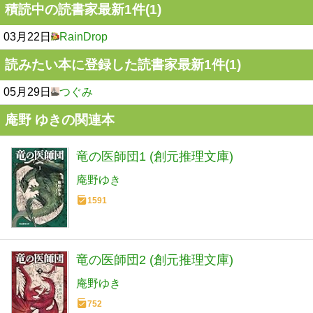
積読中の読書家最新1件(1)
03月22日
RainDrop
読みたい本に登録した読書家最新1件(1)
05月29日
つぐみ
庵野 ゆきの関連本
竜の医師団1 (創元推理文庫)
庵野ゆき
1591
竜の医師団2 (創元推理文庫)
庵野ゆき
752