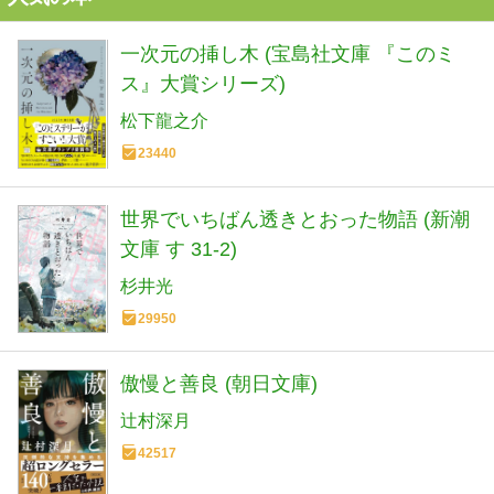
一次元の挿し木 (宝島社文庫 『このミ
ス』大賞シリーズ)
松下龍之介
23440
世界でいちばん透きとおった物語 (新潮
文庫 す 31-2)
杉井光
29950
傲慢と善良 (朝日文庫)
辻村深月
42517