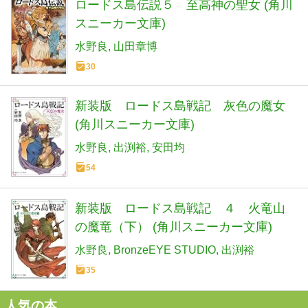
ロードス島伝説５ 至高神の聖女 (角川
スニーカー文庫)
水野良
山田章博
30
新装版 ロードス島戦記 灰色の魔女
(角川スニーカー文庫)
水野良
出渕裕
安田均
54
新装版 ロードス島戦記 ４ 火竜山
の魔竜（下） (角川スニーカー文庫)
水野良
BronzeEYE STUDIO
出渕裕
35
人気の本