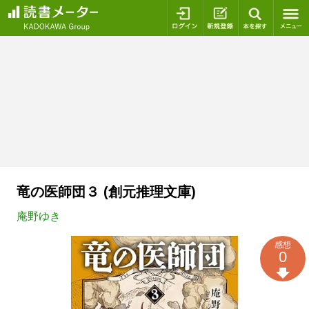
ログイン
新規登録
本を探
竜の医師団３ (創元推理文庫)
庵野ゆき
感想
0