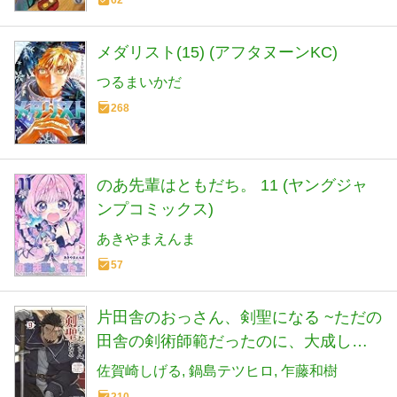
62
メダリスト(15) (アフタヌーンKC)
つるまいかだ
268
のあ先輩はともだち。 11 (ヤングジャ
ンプコミックス)
あきやまえんま
57
片田舎のおっさん、剣聖になる ~ただの
田舎の剣術師範だったのに、大成した
弟子たちが俺を放ってくれない件~ 9 (9)
佐賀崎しげる
鍋島テツヒロ
乍藤和樹
(ヤングチャンピオンコミックス)
210