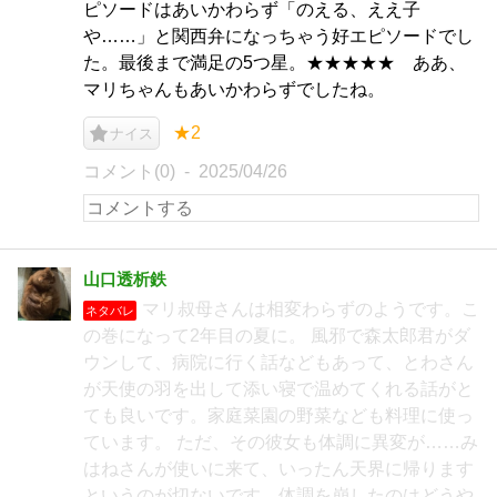
ピソードはあいかわらず「のえる、ええ子
や……」と関西弁になっちゃう好エピソードでし
た。最後まで満足の5つ星。★★★★★ ああ、
マリちゃんもあいかわらずでしたね。
★2
ナイス
コメント(0)
2025/04/26
山口透析鉄
マリ叔母さんは相変わらずのようです。こ
ネタバレ
の巻になって2年目の夏に。 風邪で森太郎君がダ
ウンして、病院に行く話などもあって、とわさん
が天使の羽を出して添い寝で温めてくれる話がと
ても良いです。家庭菜園の野菜なども料理に使っ
ています。 ただ、その彼女も体調に異変が……み
はねさんが使いに来て、いったん天界に帰ります
というのが切ないです。体調を崩したのはどうや