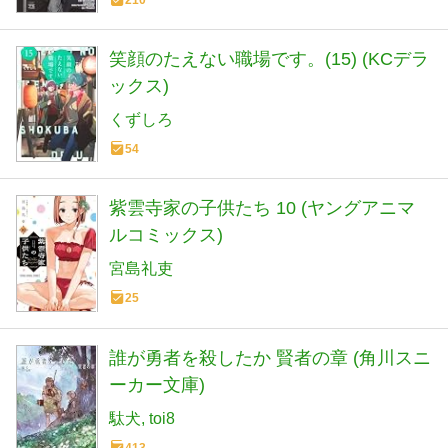
笑顔のたえない職場です。(15) (KCデラ
ックス)
くずしろ
54
紫雲寺家の子供たち 10 (ヤングアニマ
ルコミックス)
宮島礼吏
25
誰が勇者を殺したか 賢者の章 (角川スニ
ーカー文庫)
駄犬
toi8
413