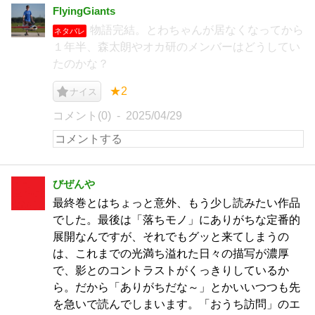
FlyingGiants
物語完結。とわちゃんが居なくなってから
ネタバレ
１年半、森太朗やオカ研のメンバーはどうしてい
たのかな？
★2
ナイス
コメント(0)
2025/04/29
びぜんや
最終巻とはちょっと意外、もう少し読みたい作品
でした。最後は「落ちモノ」にありがちな定番的
展開なんですが、それでもグッと来てしまうの
は、これまでの光満ち溢れた日々の描写が濃厚
で、影とのコントラストがくっきりしているか
ら。だから「ありがちだな～」とかいいつつも先
を急いで読んでしまいます。「おうち訪問」のエ