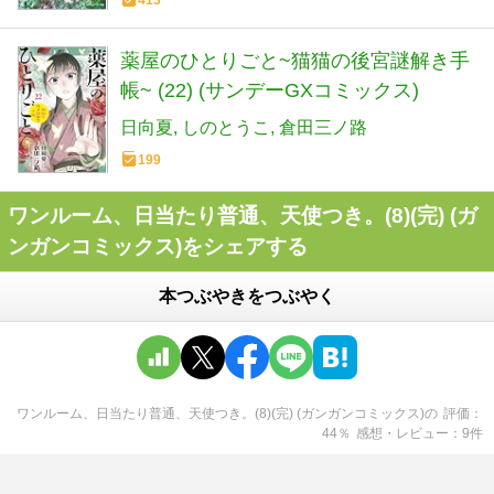
薬屋のひとりごと~猫猫の後宮謎解き手
帳~ (22) (サンデーGXコミックス)
日向夏
しのとうこ
倉田三ノ路
199
ワンルーム、日当たり普通、天使つき。(8)(完) (ガ
ンガンコミックス)をシェアする
本つぶやきをつぶやく
ワンルーム、日当たり普通、天使つき。(8)(完) (ガンガンコミックス)
の
評価
44
％
感想・レビュー
9
件