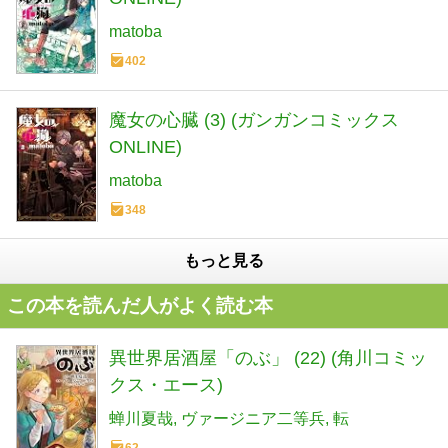
matoba
402
魔女の心臓 (3) (ガンガンコミックス
ONLINE)
matoba
348
もっと見る
この本を読んだ人がよく読む本
異世界居酒屋「のぶ」 (22) (角川コミッ
クス・エース)
蝉川夏哉
ヴァージニア二等兵
転