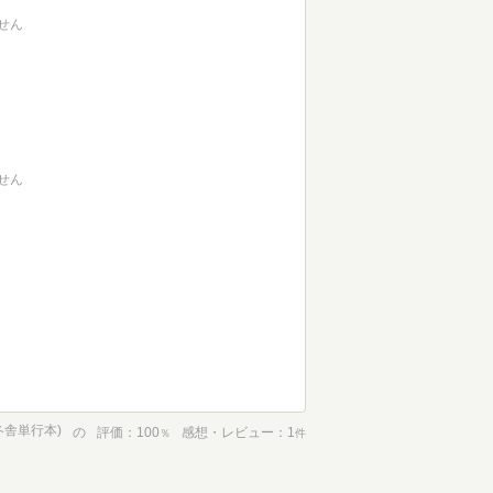
せん
せん
冬舎単行本)
の
評価
100
感想・レビュー
1
％
件