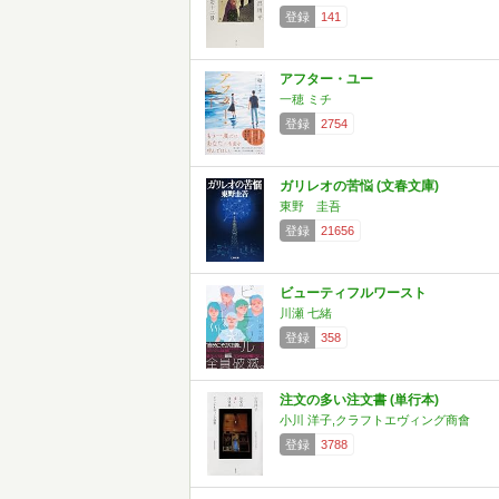
登録
141
アフター・ユー
一穂 ミチ
登録
2754
ガリレオの苦悩 (文春文庫)
東野 圭吾
登録
21656
ビューティフルワースト
川瀬 七緒
登録
358
注文の多い注文書 (単行本)
小川 洋子,クラフトエヴィング商會
登録
3788