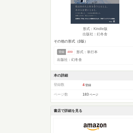
形式：Kindle版
出版社：幻冬舎
その他の形式（β版）
形式：単行本
登録
489
出版社：幻冬舎
本の詳細
登録数
4
登録
ページ数
183
ページ
書店で詳細を見る