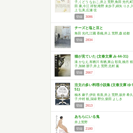
子,くどう なおこ,井上 荒野,角田 光代,町
田 康,今江 祥智,唯野 未歩子,綿矢 りさ,
上 弘美,広瀬 弦
登録
3086
チーズと塩と豆と
角田 光代,江國 香織,井上 荒野,森 絵都
登録
2834
猫が見ていた (文春文庫 み 44-31)
湊 かなえ,有栖川 有栖,東山 彰良,柚月 裕
子,加納 朋子,井上 荒野,北村 薫
登録
2667
注文の多い料理小説集 (文春文庫 ゆ 9
51)
柚木 麻子,伊吹 有喜,井上 荒野,坂井 希久
子,中村 航,深緑 野分,柴田 よしき
登録
2613
あちらにいる鬼
井上荒野
登録
2180