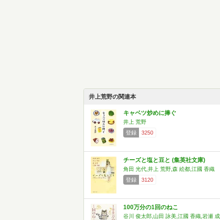
井上荒野の関連本
キャベツ炒めに捧ぐ
井上 荒野
登録
3250
チーズと塩と豆と (集英社文庫)
角田 光代,井上 荒野,森 絵都,江國 香織
登録
3120
100万分の1回のねこ
谷川 俊太郎,山田 詠美,江國 香織,岩瀬 成