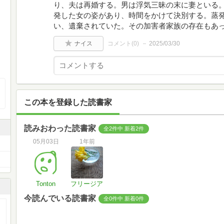
り、夫は再婚する。男は浮気三昧の末に妻といる
発した女の姿があり、時間をかけて決別する。蒸
い、遺棄されていた。その加害者家族の存在もあ
ナイス
コメント(
0
)
2025/03/30
この本を登録した読書家
読みおわった読書家
全2件中 新着2件
05月03日
1年前
Tonton
フリージア
今読んでいる読書家
全0件中 新着0件