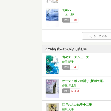
切羽へ
井上 荒野
登録
1881
もっと見る
この本を読んだ人がよく読む本
青のナースシューズ
藤岡 陽子
登録
1045
オーデュボンの祈り (新潮文庫)
伊坂 幸太郎
登録
50403
江戸おんな絵姿十二景
藤沢 周平