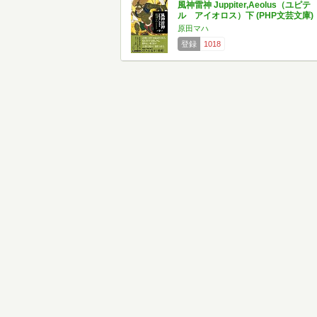
風神雷神 Juppiter,Aeolus（ユピテ
ル アイオロス）下 (PHP文芸文庫)
原田マハ
登録
1018