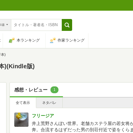
n和書
は
本ランキング
作家ランキング
本)
Kindle版)
感想・レビュー
1
全て表示
ネタバレ
フリージア
井上荒野さんぽい世界。老舗カステラ屋の若女将
奔。合流するはずだった男の別荘付近で姿をくら