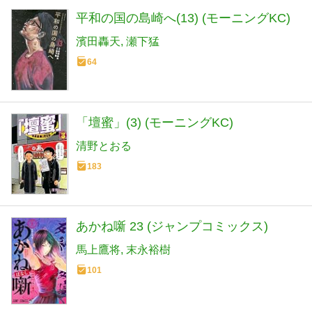
平和の国の島崎へ(13) (モーニングKC)
濱田轟天
瀬下猛
64
「壇蜜」(3) (モーニングKC)
清野とおる
183
あかね噺 23 (ジャンプコミックス)
馬上鷹将
末永裕樹
101