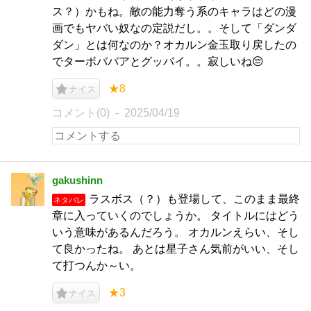
ス？）かもね。敵の能力奪う系のキャラはどの漫
画でもヤバい奴なの定説だし。。そして「ダンダ
ダン」とは何なのか？オカルン金玉取り戻したの
でターボババアとグッバイ。。寂しいね😔
★8
ナイス
コメント(0)
2025/04/19
gakushinn
ラスボス（？）も登場して、このまま最終
ネタバレ
章に入っていくのでしょうか。 タイトルにはどう
いう意味があるんだろう。 オカルンえらい、そし
て良かったね。 あとは星子さん気前がいい、そし
て打つんか～い。
★3
ナイス