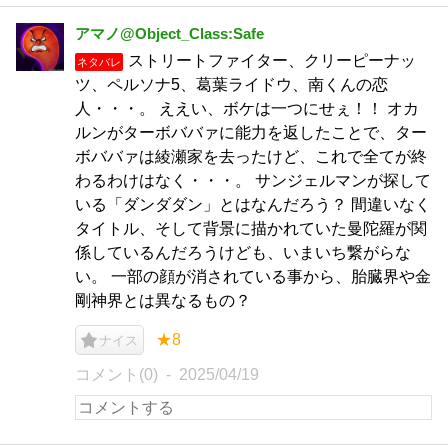
アマノ@Object_Class:Safe
ストリートファイター、クリーピーナッ
ネタバレ
ツ、ペルソナ5、葛葉ライドウ、南くんの恋
人・・・。 ええい、ボケは一つにせぇ！！ オカ
ルンがターボババァに能力を返したことで、ター
ボババァは綾瀬家を去ったけど、これで全てが終
わるわけはなく・・・。 サンジェルマンが探して
いる「ダンダダン」とはなんだろう？ 間違いなく
タイトル、そして背景に描かれていた曼陀羅が関
係しているんだろうけども、いまいち繋がらな
い。 一部の顔が消されている事から、胎臓界や金
剛神界とは異なるもの？
★8
ナイス
コメント(0)
2025/04/19