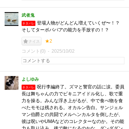
武者鬼
登場人物がどんどん増えていくぜ〜！？
ネタバレ
そしてターボババアの能力を手放すの！？
★2
ナイス
コメント(0)
2025/10/02
よしゆみ
呪行李編終了。ズマと警官の話に涙。委員
ネタバレ
長は舞ちゃんの力でビキニアイドル化し、歌で重
力を操る。みんな浮き上がるが、中で食べ物を食
べたモモは残される。オカルン告白。サンジェル
マン伯爵との共闘でメルヘンカルタを倒したが、
彼は呪いやUMAなどのコレクターなのか。その能
力も取り込み、後で敵になるのかな。ダンダダン