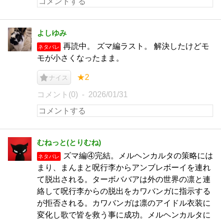
よしゆみ
再読中。 ズマ編ラスト。 解決したけどモ
ネタバレ
モが小さくなったまま。
★2
ナイス
コメント(0)
2026/01/31
むねっと(とりむね)
ズマ編④完結。メルヘンカルタの策略には
ネタバレ
まり、まんまと呪行李からアンブレボーイを連れ
て脱出される。ターボババアは外の世界の凛と連
絡して呪行李からの脱出をカワバンガに指示する
が拒否される。カワバンガは凛のアイドル衣装に
変化し歌で皆を救う事に成功。メルヘンカルタに