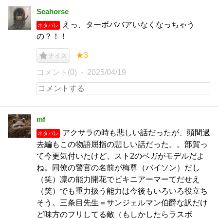
Seahorse
えっ、ターボババアいなくなっちゃう
ネタバレ
の？！！
★3
ナイス
コメント(0)
2025/04/19
mf
アクサラの時も悲しい話だったが、頭間過
ネタバレ
去編もこの物語屈指の悲しい話だった。。部賀っ
て今更気付いたけど、スト2のベガがモデルだよ
ね。同僚の警官の名前が梅尊（バイソン）だし
（笑）凛の能力開花でビキニアーマーてだせえ
（笑）でも重力扱う能力は今後もいろいろ役立ち
そう。三条目先生＝サンジェルマン伯爵な訳だけ
ど味方のフリしてる敵（もしかしたらラスボ