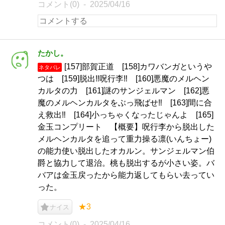
コメント(0)
2025/04/16
たかし。
[157]部賀正道 [158]カワバンガというや
ネタバレ
つは [159]脱出‼️呪行李‼️ [160]悪魔のメルヘン
カルタの力 [161]謎のサンジェルマン [162]悪
魔のメルヘンカルタをぶっ飛ばせ‼️ [163]間に合
え救出‼️ [164]小っちゃくなったじゃんよ [165]
金玉コンプリート 【概要】呪行李から脱出した
メルヘンカルタを追って重力操る凛(いんちょー)
の能力使い脱出したオカルン。サンジェルマン伯
爵と協力して退治。桃も脱出するが小さい姿。バ
バアは金玉戻ったから能力返してもらい去ってい
った。
★3
ナイス
コメント(0)
2025/04/16