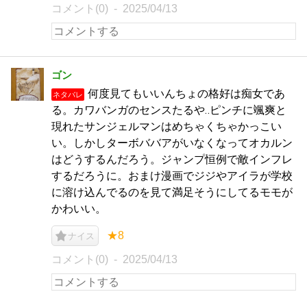
コメント(0)
2025/04/13
ゴン
何度見てもいいんちょの格好は痴女であ
ネタバレ
る。カワバンガのセンスたるや‥ピンチに颯爽と
現れたサンジェルマンはめちゃくちゃかっこい
い。しかしターボババアがいなくなってオカルン
はどうするんだろう。ジャンプ恒例で敵インフレ
するだろうに。おまけ漫画でジジやアイラが学校
に溶け込んでるのを見て満足そうにしてるモモが
かわいい。
★8
ナイス
コメント(0)
2025/04/13