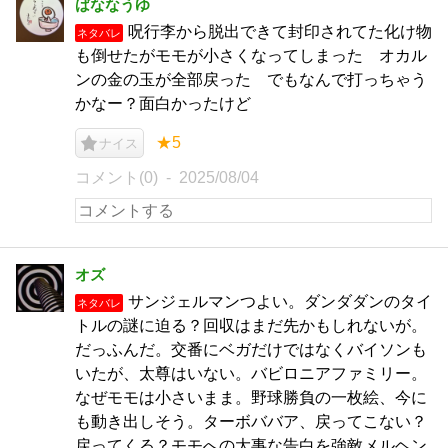
ばななうゆ
呪行李から脱出できて封印されてた化け物
ネタバレ
も倒せたがモモが小さくなってしまった オカル
ンの金の玉が全部戻った でもなんで打っちゃう
かなー？面白かったけど
★5
ナイス
コメント(0)
2025/08/04
オズ
サンジェルマンつよい。ダンダダンのタイ
ネタバレ
トルの謎に迫る？回収はまだ先かもしれないが。
だっふんだ。交番にベガだけではなくバイソンも
いたが、太尊はいない。バビロニアファミリー。
なぜモモは小さいまま。野球勝負の一枚絵、今に
も動き出しそう。ターボババア、戻ってこない？
戻ってくる？モモへの大事な告白を強敵メルヘン