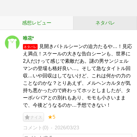
感想レビュー
ネタバレ
唯花*
見開きバトルシーンの迫力たるや…！見応
ネタバレ
え満点！スケールの大きな告白シーンも、世界に
2人だけって感じで素敵だあ。謎の男サンジェル
マンの登場も格好良い…。そして急なタイトル回
収…いや回収はしてないけど、これは何かの力の
ことなのかな？とりあえず、メルヘンカルタが気
持ち悪かったので終わってホッとしましたが、タ
ーボババアとの別れもあり、モモも小さいまま
で、今後どうなるのか…予想できない！
★5
ナイス
コメント(0)
2026/03/23