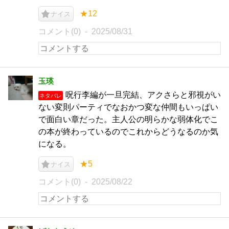
★12
ナイス
コメント(0)
2025/08/31
玉瑛
呪行李編が一旦完結、アクさらと邪視がい
ネタバレ
ない変則パーティでなおかつ変な仲間もいっぱい
で面白い章だった。主人公の明らかな弱体化でこ
の本が終わっているのでこれからどうなるのか気
になる。
★5
ナイス
コメント(0)
2025/08/22