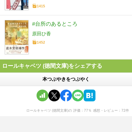
1415
#台所のあるところ
原田ひ香
1452
ロールキャベツ (徳間文庫)をシェアする
本つぶやきをつぶやく
ロールキャベツ (徳間文庫)
の
評価
77
％
感想・レビュー
72
件