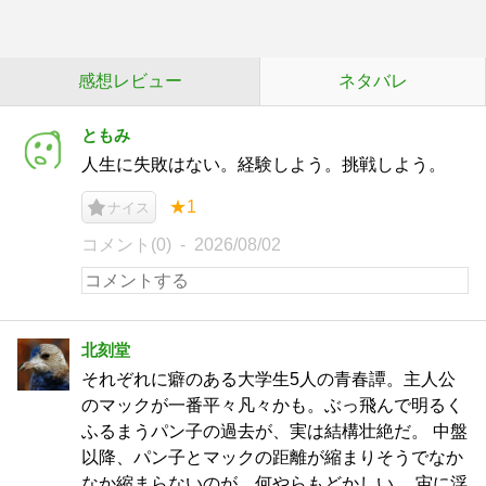
感想レビュー
ネタバレ
ともみ
人生に失敗はない。経験しよう。挑戦しよう。
★1
ナイス
コメント(0)
2026/08/02
北刻堂
それぞれに癖のある大学生5人の青春譚。主人公
のマックが一番平々凡々かも。ぶっ飛んで明るく
ふるまうパン子の過去が、実は結構壮絶だ。 中盤
以降、パン子とマックの距離が縮まりそうでなか
なか縮まらないのが、何やらもどかしい。 宙に浮