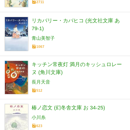
2711
リカバリー・カバヒコ (光文社文庫 あ
79-1)
青山美智子
1067
キッチン常夜灯 満月のキッシュロレー
ヌ (角川文庫)
長月天音
512
椿ノ恋文 (幻冬舎文庫 お 34-25)
小川糸
623