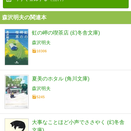
森沢明夫の関連本
虹の岬の喫茶店 (幻冬舎文庫)
森沢明夫
10306
夏美のホタル (角川文庫)
森沢明夫
5245
大事なことほど小声でささやく (幻冬舎
文庫)