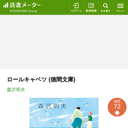
ログイン
新規登録
本を探
ロールキャベツ (徳間文庫)
森沢明夫
感想
72