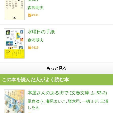
森沢明夫
4931
水曜日の手紙
森沢明夫
4419
もっと見る
この本を読んだ人がよく読む本
本屋さんのある街で (文春文庫 ふ 53-2)
凪良ゆう
瀬尾まいこ
坂木司
一穂ミチ
三浦
しをん