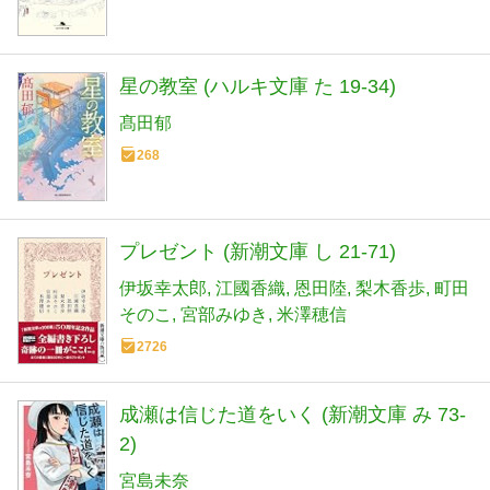
星の教室 (ハルキ文庫 た 19-34)
髙田郁
268
プレゼント (新潮文庫 し 21-71)
伊坂幸太郎
江國香織
恩田陸
梨木香歩
町田
そのこ
宮部みゆき
米澤穂信
2726
成瀬は信じた道をいく (新潮文庫 み 73-
2)
宮島未奈