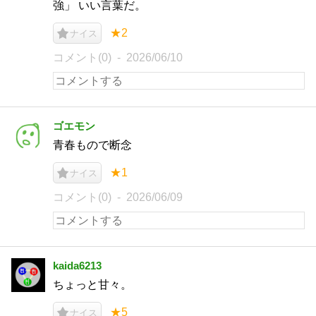
強」 いい言葉だ。
★2
ナイス
コメント(0)
2026/06/10
ゴエモン
青春もので断念
★1
ナイス
コメント(0)
2026/06/09
kaida6213
ちょっと甘々。
★5
ナイス