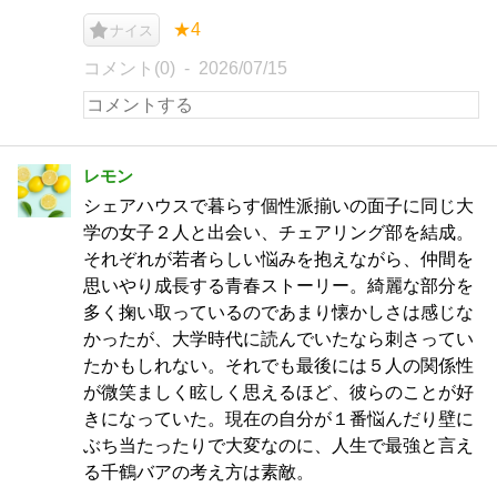
★4
ナイス
コメント(0)
2026/07/15
レモン
シェアハウスで暮らす個性派揃いの面子に同じ大
学の女子２人と出会い、チェアリング部を結成。
それぞれが若者らしい悩みを抱えながら、仲間を
思いやり成長する青春ストーリー。綺麗な部分を
多く掬い取っているのであまり懐かしさは感じな
かったが、大学時代に読んでいたなら刺さってい
たかもしれない。それでも最後には５人の関係性
が微笑ましく眩しく思えるほど、彼らのことが好
きになっていた。現在の自分が１番悩んだり壁に
ぶち当たったりで大変なのに、人生で最強と言え
る千鶴バアの考え方は素敵。