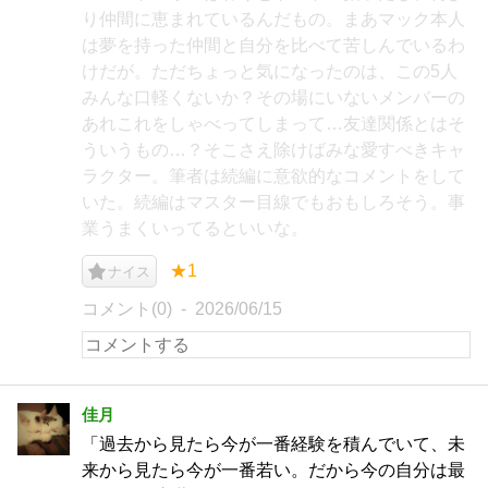
り仲間に恵まれているんだもの。まあマック本人
は夢を持った仲間と自分を比べて苦しんでいるわ
けだが。ただちょっと気になったのは、この5人
みんな口軽くないか？その場にいないメンバーの
あれこれをしゃべってしまって…友達関係とはそ
ういうもの…？そこさえ除けばみな愛すべきキャ
ラクター。筆者は続編に意欲的なコメントをして
いた。続編はマスター目線でもおもしろそう。事
業うまくいってるといいな。
★1
ナイス
コメント(0)
2026/06/15
佳月
「過去から見たら今が一番経験を積んでいて、未
来から見たら今が一番若い。だから今の自分は最