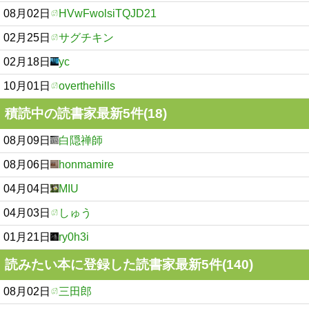
08月02日
HVwFwolsiTQJD21
02月25日
サグチキン
02月18日
yc
10月01日
overthehills
積読中の読書家最新5件(18)
08月09日
白隠禅師
08月06日
honmamire
04月04日
MIU
04月03日
しゅう
01月21日
ry0h3i
読みたい本に登録した読書家最新5件(140)
08月02日
三田郎