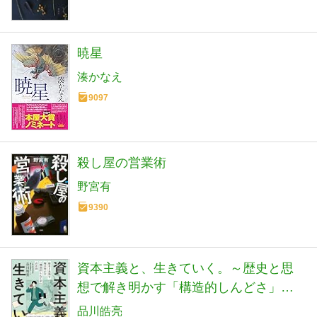
暁星
湊かなえ
9097
殺し屋の営業術
野宮有
9390
資本主義と、生きていく。～歴史と思
想で解き明かす「構造的しんどさ」の
正体
品川皓亮