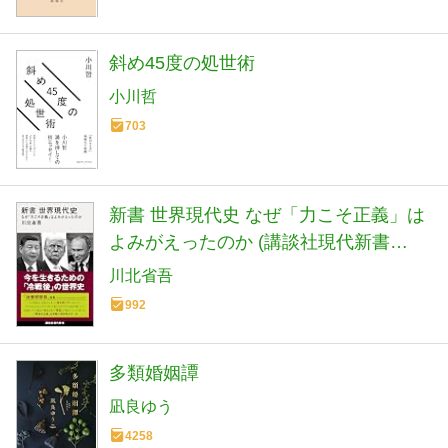
斜め45度の処世術
小川哲
703
新書 世界現代史 なぜ「力こそ正義」は
よみがえったのか (講談社現代新書
2798)
川北省吾
992
多類婚姻譚
凪良ゆう
4258