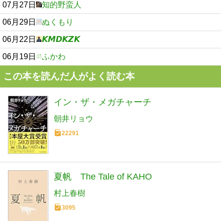
07月27日
知的野蛮人
06月29日
ぬくもり
06月22日
𝙆𝙈𝘿𝙆𝙕𝙆
06月19日
ふかわ
この本を読んだ人がよく読む本
イン・ザ・メガチャーチ
朝井リョウ
22291
夏帆 The Tale of KAHO
村上春樹
3095