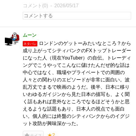
コメント(0)
2026/05/17
ムーン
ロンドンのゲットーみたいなところ？から
ネタバレ
成り上がってシティバンクのFXトップトレーダー
になった人（現在YouTuber）の自伝。トレーディ
ングでこうやってこんなに儲けたんだぜ的な話は
中心ではなく、職場やプライベートでの周囲の
人々との関わりのエピソードが非常に面白い。波
乱万丈でまるで映画のようだ。後半、日本に移り
いわゆるガイジンから見た日本の描写も、よく聞
く話もあれば意外なところでなるほどそうかと思
えるような話題もあり、日本人の視点でも面白
い。個人的には終盤のシティバンクからのイグジ
ット攻防が興味深かった。
★2
ナイス