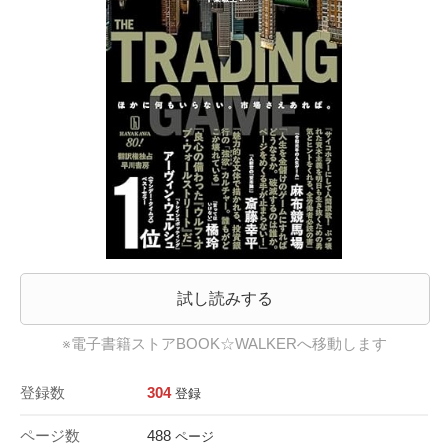
試し読みする
※電子書籍ストアBOOK☆WALKERへ移動します
登録数
304
登録
ページ数
488
ページ