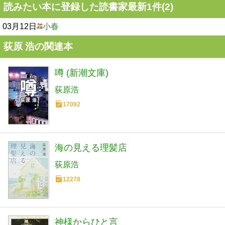
読みたい本に登録した読書家最新1件(2)
03月12日
小春
荻原 浩の関連本
噂 (新潮文庫)
荻原浩
17092
海の見える理髪店
荻原浩
12278
神様からひと言