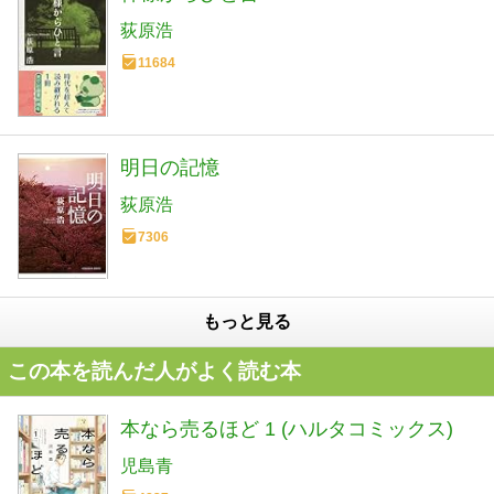
荻原浩
11684
明日の記憶
荻原浩
7306
もっと見る
この本を読んだ人がよく読む本
本なら売るほど 1 (ハルタコミックス)
児島青