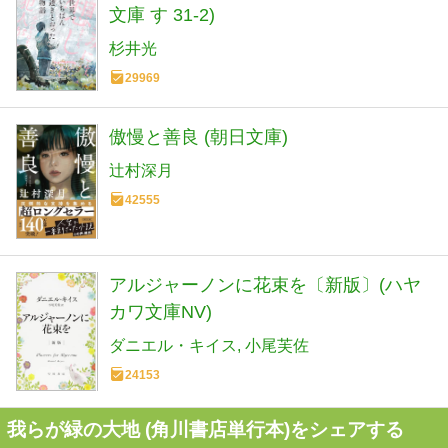
文庫 す 31-2)
杉井光
29969
傲慢と善良 (朝日文庫)
辻村深月
42555
アルジャーノンに花束を〔新版〕(ハヤ
カワ文庫NV)
ダニエル・キイス
小尾芙佐
24153
我らが緑の大地 (角川書店単行本)をシェアする