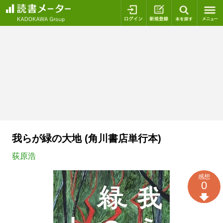
ログイン
新規登録
本を探
我らが緑の大地 (角川書店単行本)
荻原浩
感想
0