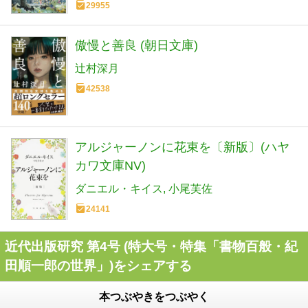
29955
傲慢と善良 (朝日文庫)
辻村深月
42538
アルジャーノンに花束を〔新版〕(ハヤ
カワ文庫NV)
ダニエル・キイス
小尾芙佐
24141
近代出版研究 第4号 (特大号・特集「書物百般・紀
田順一郎の世界」)をシェアする
本つぶやきをつぶやく