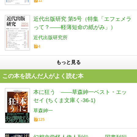
11
近代出版研究 第5号（特集「エフェメラ
って？――軽薄短命の紙がみ」）
近代出版研究所
4
もっと見る
この本を読んだ人がよく読む本
本に狂う ――草森紳一ベスト・エッ
セイ (ちくま文庫く-36-1)
草森紳一
125