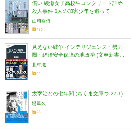
償い 綾瀬女子高校生コンクリート詰め
殺人事件 6人の加害少年を追って
山﨑裕侍
470
見えない戦争 インテリジェンス・勢力
圏・経済安全保障の地政学 (文春新書
1533)
北村滋
44
太宰治との七年間 (ちくま文庫つ-27-1)
堤重久
28