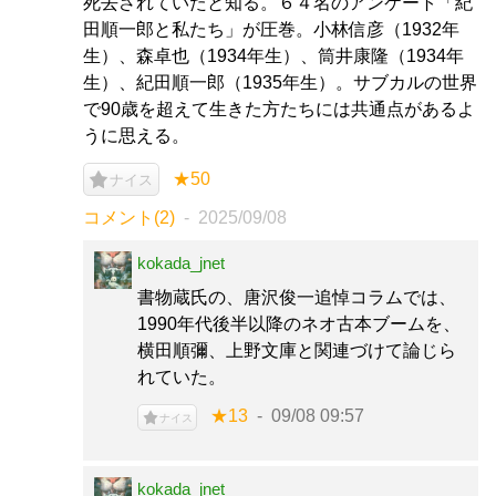
死去されていたと知る。６４名のアンケート「紀
田順一郎と私たち」が圧巻。小林信彦（1932年
生）、森卓也（1934年生）、筒井康隆（1934年
生）、紀田順一郎（1935年生）。サブカルの世界
で90歳を超えて生きた方たちには共通点があるよ
うに思える。
★50
ナイス
コメント(2)
2025/09/08
kokada_jnet
書物蔵氏の、唐沢俊一追悼コラムでは、
1990年代後半以降のネオ古本ブームを、
横田順彌、上野文庫と関連づけて論じら
れていた。
★13
09/08 09:57
ナイス
kokada_jnet