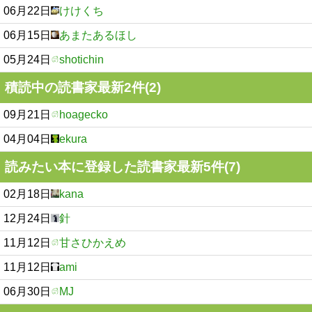
06月22日
けけくち
06月15日
あまたあるほし
05月24日
shotichin
積読中の読書家最新2件(2)
09月21日
hoagecko
04月04日
ekura
読みたい本に登録した読書家最新5件(7)
02月18日
kana
12月24日
針
11月12日
甘さひかえめ
11月12日
ami
06月30日
MJ