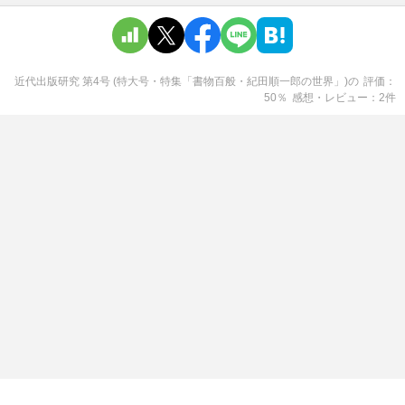
近代出版研究 第4号 (特大号・特集「書物百般・紀田順一郎の世界」)
の
評価
50
％
感想・レビュー
2
件