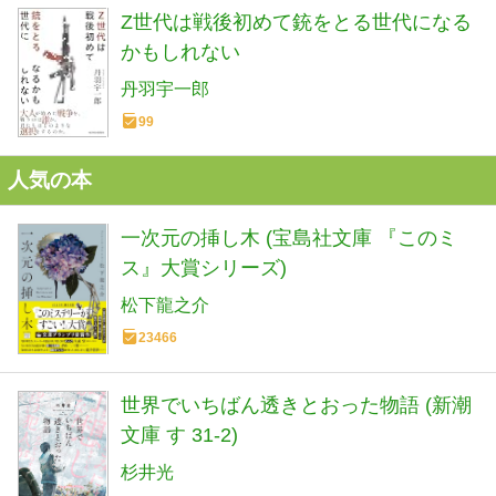
Z世代は戦後初めて銃をとる世代になる
かもしれない
丹羽宇一郎
99
人気の本
一次元の挿し木 (宝島社文庫 『このミ
ス』大賞シリーズ)
松下龍之介
23466
世界でいちばん透きとおった物語 (新潮
文庫 す 31-2)
杉井光