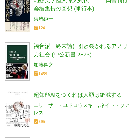
幻想文学怪人偉人列伝 ――国書刊行
会編集長の回想 (単行本)
礒崎純一
124
福音派―終末論に引き裂かれるアメリ
カ社会 (中公新書 2873)
加藤喜之
1459
超知能AIをつくれば人類は絶滅する
エリーザー・ユドコウスキー
ネイト・ソア
レス
295