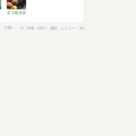
タコ焼きΩ
人文学を社会に開くには。:パブリックヒューマニティーズから考え・行動する
の
評価
100
感想・レビュー
3
％
件