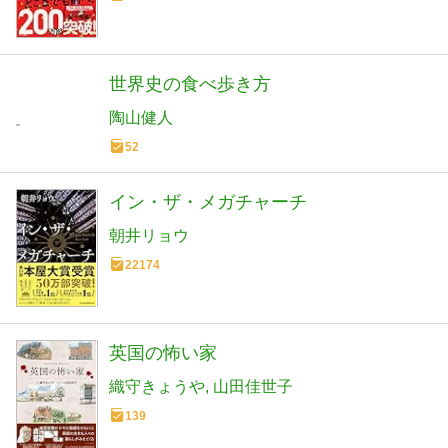
世界史の食べ歩き方
陶山健人
52
イン・ザ・メガチャーチ
朝井リョウ
22174
英国の怖い家
織守きょうや
山田佳世子
139