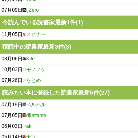
07月09日
tjZero
今読んでいる読書家最新1件(1)
11月05日
スピナー
積読中の読書家最新3件(3)
08月06日
Kite
10月03日
モノノケ
07月26日
をとめ
読みたい本に登録した読書家最新5件(27)
07月19日
ベルハル
07月05日
dilettante
06月03日
aki
05月14日
ナツ