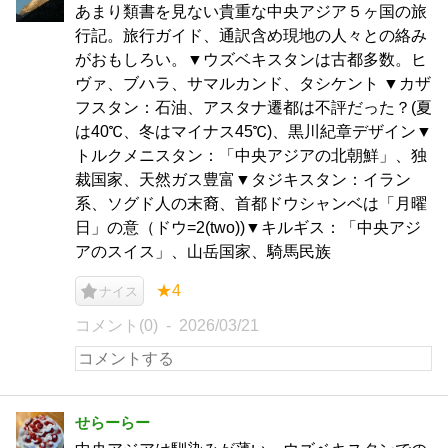
あまり類書を見ない貴重な中央アジア５ヶ国の旅
行記。旅行ガイド、通訳含め現地の人々との絡み
がおもしろい。▼ウズベキスタンは古都多数。ヒ
ヴァ、ブハラ、サマルカンド、タシケント ▼カザ
フスタン：石油、アスタナ遷都は不評だった？(夏
は40℃、冬はマイナス45℃)、黒川紀章デザイン▼
トルクメニスタン：「中央アジアの北朝鮮」、独
裁国家、天然ガス豊富▼タジキスタン：イラン
系、ソグド人の末裔、首都ドウシャンベは「月曜
日」の意（ドウ=2(two))▼キルギス：「中央アジ
アのスイス」、山岳国家、騎馬民族
★4
ナイス
コメント(0)
2026/03/21
せらーらー