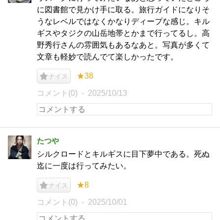
に図書館で見かけ手に取る。旅行ガイドになりそ
うなレベルではなくかなりディープな感じ。キル
ギスやタジクの山岳地帯とかまで行ってるし。高
野秀行さんの雰囲気もあるなあと。写真が多くて
文章も軽妙で読んでて楽しかったです。
★38
ナイス
コメント(0)
2025/10/13
たつや
シルクロードとキルギスに目下夢中である。死ぬ
迄に一度は行ってみたい。
★8
ナイス
コメント(0)
2025/10/01