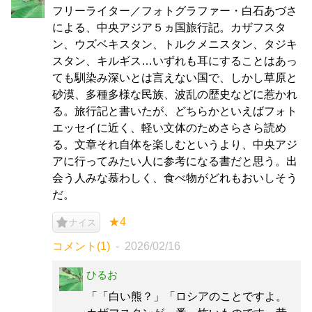
フリーライター／フォトグラファー・白石あづさ
による、中央アジア５ヵ国旅行記。カザフスタ
ン、ウズベキスタン、トルクメニスタン、タジキ
スタン、キルギス…いずれも耳にすることはあっ
ても馴染み深いとは言えない国で、しかし草原と
砂漠、多種多様な民族、波乱の歴史などに惹かれ
る。旅行記と書いたが、どちらかといえばフォト
エッセイに近く、軽い文体のためさらさら読め
る。文章それ自体を楽しむというより、中央アジ
アに行ってみたい人に参考になる書だと思う。出
会う人みな慕わしく、食べ物がどれもおいしそう
だ。
★4
ナイス
コメント(1)
2026/02/16
ひるお
「「白い熊？」「ロシアのことですよ。