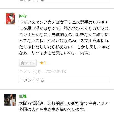
jody
カザフスタンと言えば女子テニス選手のリバキナ
しか思い浮かばなくて、読んでびっくりカザフス
タン！そんなにも先進的なの！紙幣なんて誰も使
ってないのね、ペイだけなのね。スマホ充電切れ
たり壊れたりしたら払えない。 しかし美しい国だ
なあ。リバキナも超美しいのよ。納得。
★1
ナイス
コメント(0)
2025/09/13
巨峰
大阪万博関連。比較的新しい紀行文で中央アジア
各国の人々を生き生き描いています。