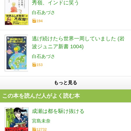
秀嶺、インドに笑う
白石あづさ
194
逃げ続けたら世界一周していました (岩
波ジュニア新書 1004)
白石あづさ
153
もっと見る
この本を読んだ人がよく読む本
成瀬は都を駆け抜ける
宮島未奈
12732