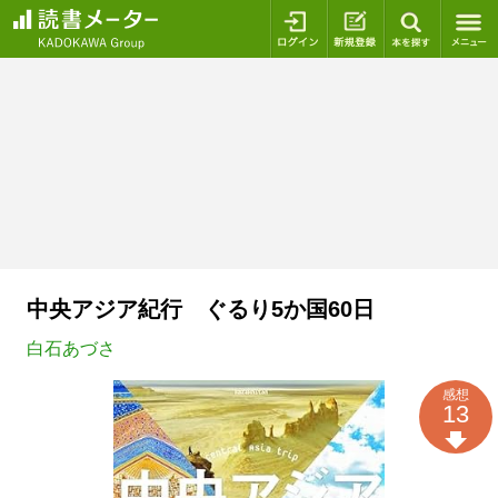
ログイン
新規登録
本を探
中央アジア紀行 ぐるり5か国60日
白石あづさ
感想
13