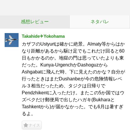
感想レビュー
ネタバレ
Takahide✈Yokohama
カザフのUstyurtは確かに絶景。Almaty等からはか
なり距離があるから駆け足でもこれだけ回ると60
日もかかるのか。地獄の門は思っていたよりも東
だった。Kunya-UrgenchかDashoguzから
Ashgabatに飛んだ時、下に見えたのかな？自分が
行ったときはまだDushanbeが今の危険情報レベ
ル３相当だったため、タジクは日帰りで
Pendzhikentに入っただけ。またこの5か国ではウ
ズベクだけ郵便局で出したハガキ(Bukharaと
Tashkentから)が届かなかった。でも6月は暑すぎ
るよ。
ナイス