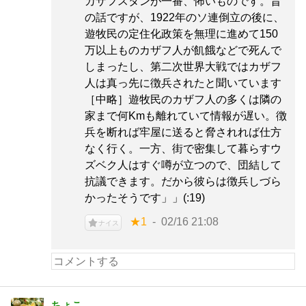
カザフスタンが一番、怖いものです。昔
の話ですが、1922年のソ連倒立の後に、
遊牧民の定住化政策を無理に進めて150
万以上ものカザフ人が飢餓などで死んで
しまったし、第二次世界大戦ではカザフ
人は真っ先に徴兵されたと聞いています
［中略］遊牧民のカザフ人の多くは隣の
家まで何Kmも離れていて情報が遅い。徴
兵を断れば牢屋に送ると脅されれば仕方
なく行く。一方、街で密集して暮らすウ
ズベク人はすぐ噂が立つので、団結して
抗議できます。だから彼らは徴兵しづら
かったそうです」」(:19)
★1
02/16 21:08
ナイス
ちょこ