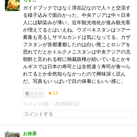
ガイドブックではなく滞在記なので人々と交流す
る様子込みで面白かった。中央アジアは中々日本
人には馴染みが薄い。近年観光地化が進み観光客
が増えてるとはいえね。ウズベキスタンはツアー
募集も見るしサマルカンドは気になってる。カザ
フスタンが首都遷都したのは白い熊ことロシアを
恐れてだとかトルクメニスタンは中央アジアの北
朝鮮と言われる程に独裁政権が続いているとかキ
ルギスでは日本の寿司とは全然違う寿司が食べら
れてるとか全然知らなかったので興味深く読ん
だ。写真もいっぱいで目の保養にもいい感じ。
★13
ナイス
コメント(0)
2026/02/12
お抹茶