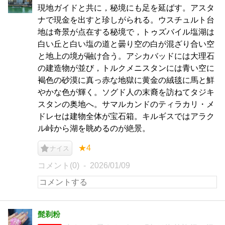
現地ガイドと共に，秘境にも足を延ばす。アスタ
ナで現金を出すと珍しがられる。ウスチュルト台
地は奇景が点在する秘境で，トゥズバイル塩湖は
白い丘と白い塩の道と曇り空の白が混ざり合い空
と地上の境が融け合う。アシカバッドには大理石
の建造物が並び，トルクメニスタンには青い空に
褐色の砂漠に真っ赤な地獄に黄金の絨毯に馬と鮮
やかな色が輝く。ソグド人の末裔を訪ねてタジキ
スタンの奥地へ。サマルカンドのティラカリ・メ
ドレセは建物全体が宝石箱。キルギスではアラク
ル峠から湖を眺めるのが絶景。
★4
ナイス
コメント(0)
2026/01/09
髭剃粉