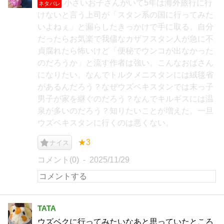
小さいお子さんがいて5年は海外旅行に行
ネタバレ
けないと言う上司が「スタン系の国に行ってみた
いよねぇ」と漏らしたきっかけで手に取る。自分
だったらお気楽で我儘なカザフスタン人が急に不
貞腐れたら怖いけど「便秘でウンコが出なかった
のだろうか」と流す作者は強い。こんなおばさん
になりたい。なんでトルクメニスタンには絨毯省
があるんだろう？なぜウズベキスタンでは末っ子
男子が家を継ぐのだろう？なんでキルギスには温
泉が多いのだろう？知りたいことが増えた。一旦
ウズベキスタンに行くのは悪くない。
★3
ナイス
コメント(0)
2025/11/29
TATA
ウズベクに行ってみたいなあと思っていたところ