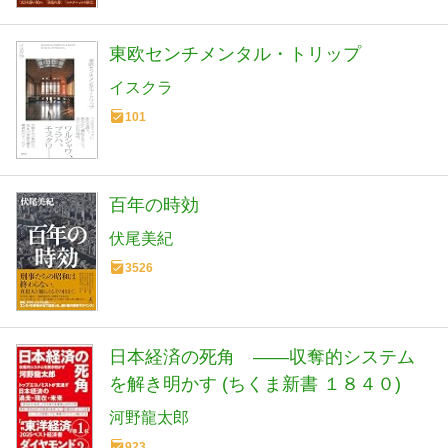
東欧センチメンタル・トリップ
イスクラ
101
百年の時効
伏尾美紀
3526
日本経済の死角 ――収奪的システム
を解き明かす (ちくま新書 １８４０)
河野龍太郎
923