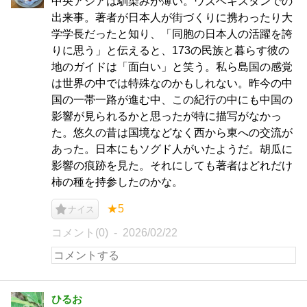
中央アジアは馴染みが薄い。ウズベキスタンでの
出来事。著者が日本人が街づくりに携わったり大
学学長だったと知り、「同胞の日本人の活躍を誇
りに思う」と伝えると、173の民族と暮らす彼の
地のガイドは「面白い」と笑う。私ら島国の感覚
は世界の中では特殊なのかもしれない。昨今の中
国の一帯一路が進む中、この紀行の中にも中国の
影響が見られるかと思ったが特に描写がなかっ
た。悠久の昔は国境などなく西から東への交流が
あった。日本にもソグド人がいたようだ。胡瓜に
影響の痕跡を見た。それにしても著者はどれだけ
柿の種を持参したのかな。
★5
ナイス
コメント(0)
2026/02/22
ひるお