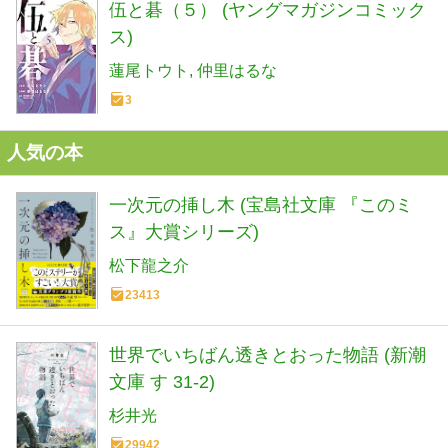
伍と碁（５） (ヤングマガジンコミック
ス)
蓮尾トウト
仲里はるな
3
人気の本
一次元の挿し木 (宝島社文庫 『このミ
ス』大賞シリーズ)
松下龍之介
23413
世界でいちばん透きとおった物語 (新潮
文庫 す 31-2)
杉井光
29942