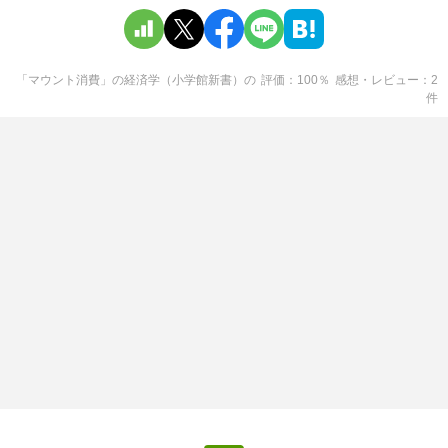
「マウント消費」の経済学（小学館新書）
の
評価
100
％
感想・レビュー
2
件