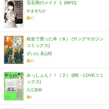
宝石商のメイド １ (MFC)
やませちか
27
税金で買った本（８） (ヤングマガジン
コミックス)
ずいの
系山冏
23
みっしょん！！（２） (BE・LOVEコミ
ックス)
入江喜和
6