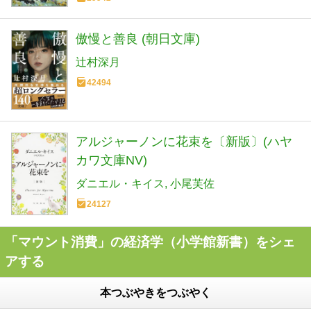
傲慢と善良 (朝日文庫)
辻村深月
42494
アルジャーノンに花束を〔新版〕(ハヤ
カワ文庫NV)
ダニエル・キイス
小尾芙佐
24127
「マウント消費」の経済学（小学館新書）をシェ
アする
本つぶやきをつぶやく