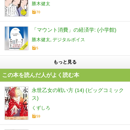
いけるブレない強みの見つけ方
勝木健太
70
「マウント消費」の経済学: (小学館)
勝木健太
デジタルボイス
5
もっと見る
この本を読んだ人がよく読む本
永世乙女の戦い方 (14) (ビッグコミック
ス)
くずしろ
59