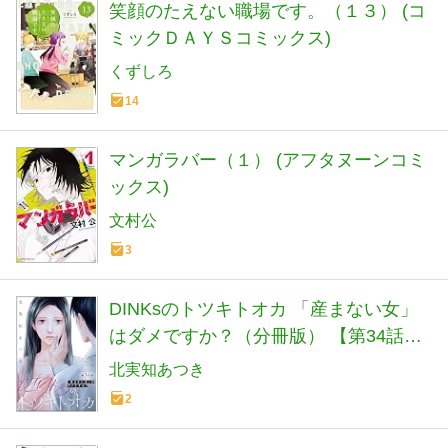
笑顔のたえない職場です。（１３） (コ
ミックＤＡＹＳコミックス)
くずしろ
14
マンガラバー（１） (アフタヌーンコミ
ックス)
文村公
3
DINKsのトツキトオカ 「産まない女」
はダメですか？（分冊版） 【第34話】
(ストーリーな女たち)
北実知あつき
2