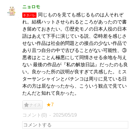
ニョロモ
同じものを見ても感じるものは人それぞ
ネタバレ
れ。結構ハットさせられるところがあったので書
き留めておきたい。①歴史モノの日本人役の日本
語はあえて下手に演じている説、②時差を感じさ
せない作品は社会的問題との接点の少ない作品で
あり且つ自分の中で古びることがない可能性、③
悪者はとことん極悪にして同情させる余地を与え
ない 最後の作品が『私の解放日誌』だったのも良
い。良かった所の説明が良すぎて共感した。ミス
ターサンシャインとパチンコは周りに見ている日
本の方は居なかったから、こういう観点で見てい
たんだと知れて良かった。
★7
ナイス
コメント(0)
2025/05/19