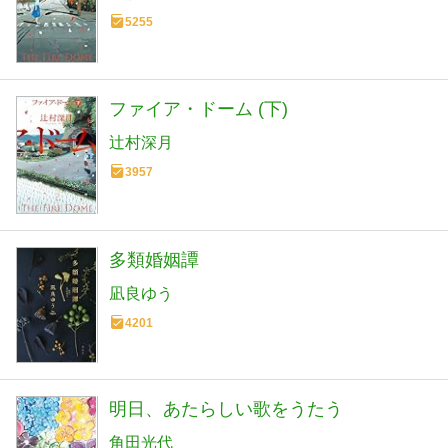
5255
ファイア・ドーム (下)
辻村深月
3957
多類婚姻譚
凪良ゆう
4201
明日、あたらしい歌をうたう
角田光代