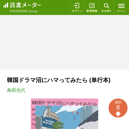
ログイン
新規登録
本を探
韓国ドラマ沼にハマってみたら (単行本)
角田光代
感想
8