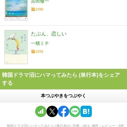
吉田修一
1590
たぶん、恋しい
一穂ミチ
1055
韓国ドラマ沼にハマってみたら (単行本)をシェア
する
本つぶやきをつぶやく
韓国ドラマ沼にハマってみたら (単行本)
の
評価
44
％
感想・レビュー
8
件