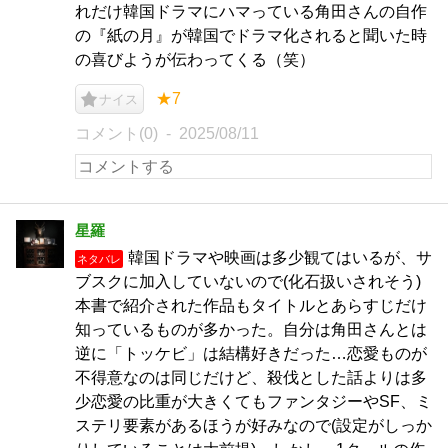
れだけ韓国ドラマにハマっている角田さんの自作
の『紙の月』が韓国でドラマ化されると聞いた時
の喜びようが伝わってくる（笑）
★7
ナイス
コメント(0)
2025/08/11
星羅
韓国ドラマや映画は多少観てはいるが、サ
ネタバレ
ブスクに加入していないので(化石扱いされそう)
本書で紹介された作品もタイトルとあらすじだけ
知っているものが多かった。自分は角田さんとは
逆に「トッケビ」は結構好きだった…恋愛ものが
不得意なのは同じだけど、殺伐とした話よりは多
少恋愛の比重が大きくてもファンタジーやSF、ミ
ステリ要素があるほうが好みなので(設定がしっか