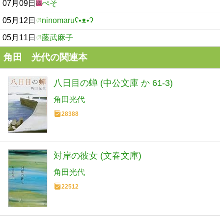
07月09日
ぺそ
05月12日
ninomaruʕ•ᴥ•ʔ
05月11日
藤武麻子
角田 光代の関連本
八日目の蝉 (中公文庫 か 61-3)
角田光代
28388
対岸の彼女 (文春文庫)
角田光代
22512