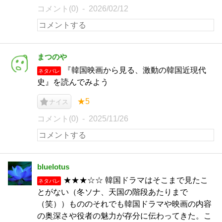
コメント(0)
2026/02/12
まつのや
『韓国映画から見る、激動の韓国近現代
ネタバレ
史』を読んでみよう
★5
ナイス
コメント(0)
2025/11/26
bluelotus
★★★☆☆ 韓国ドラマはそこまで見たこ
ネタバレ
とがない（冬ソナ、天国の階段あたりまで
（笑））もののそれでも韓国ドラマや映画の内容
の奥深さや役者の魅力が存分に伝わってきた。こ