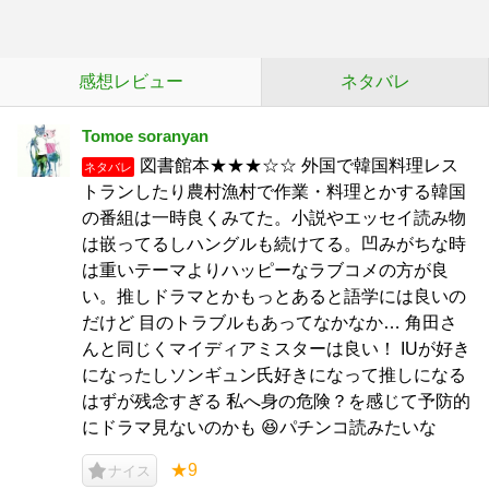
感想レビュー
ネタバレ
Tomoe soranyan
図書館本★★★☆☆ 外国で韓国料理レス
ネタバレ
トランしたり農村漁村で作業・料理とかする韓国
の番組は一時良くみてた。小説やエッセイ読み物
は嵌ってるしハングルも続けてる。凹みがちな時
は重いテーマよりハッピーなラブコメの方が良
い。推しドラマとかもっとあると語学には良いの
だけど 目のトラブルもあってなかなか… 角田さ
んと同じくマイディアミスターは良い！ IUが好き
になったしソンギュン氏好きになって推しになる
はずが残念すぎる 私へ身の危険？を感じて予防的
にドラマ見ないのかも 😆パチンコ読みたいな
★9
ナイス