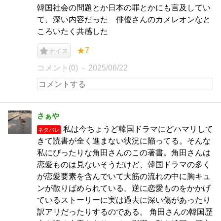
韓国社会の問題とか日本の罪とかにも言及してい
て、深い内容だった 俳優さんのカメレオンなと
ころいたく共感した
★7
ナイス
コメント(0)
2025/06/22
さぁや
私は今ちょうど韓国ドラマにどハマリして
ネタバレ
きて読書が全く進まない状況に陥ってる。そんな
私にぴったりな角田さんのこの著書。角田さんは
恋愛ものは見ないそうだけど、韓国ドラマの多く
が恋愛要素を含んでいて大筋の流れの中に胸キュ
ンが散りばめられている。逆に恋愛ものをかかげ
ているストーリーに実は過去に深い傷があったり
訳アリだったりするのである。 角田さんの韓国歴