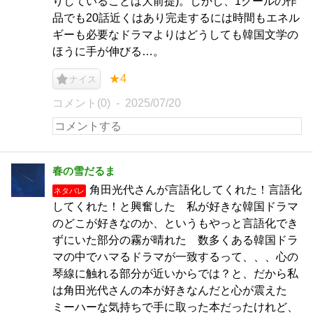
りしていることは大前提)。しかし、1クールの作
品でも20話近くはあり完走するには時間もエネル
ギーも必要なドラマよりはどうしても韓国文学の
ほうに手が伸びる…。
★4
ナイス
コメント(0)
2025/07/20
春の雪だるま
角田光代さんが言語化してくれた！言語化
ネタバレ
してくれた！と興奮した 私が好きな韓国ドラマ
のどこが好きなのか、というもやっと言語化でき
ずにいた部分の霧が晴れた 数多くある韓国ドラ
マの中でハマるドラマが一致するって、、、心の
琴線に触れる部分が近いからでは？と、だから私
は角田光代さんの本が好きなんだと心が震えた
ミーハーな気持ちで手に取った本だったけれど、