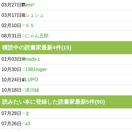
03月27日
emi*
03月17日
シュシュ
02月10日
５５
08月31日
にゃん五郎
積読中の読書家最新4件(15)
01月03日
mads.c
10月30日
1981roger
10月24日
LUPO
10月18日
清川緑
読みたい本に登録した読書家最新5件(90)
07月28日
ま
07月26日
a3