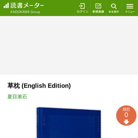
ログイン
新規登録
本を探
草枕 (English Edition)
夏目漱石
感想
0