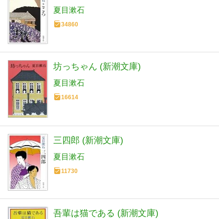
夏目漱石
34860
坊っちゃん (新潮文庫)
夏目漱石
16614
三四郎 (新潮文庫)
夏目漱石
11730
吾輩は猫である (新潮文庫)