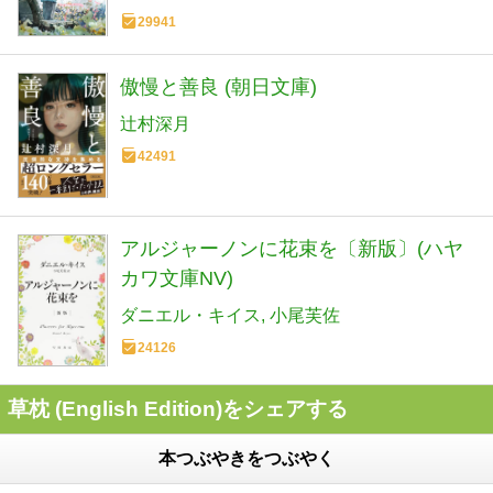
29941
傲慢と善良 (朝日文庫)
辻村深月
42491
アルジャーノンに花束を〔新版〕(ハヤ
カワ文庫NV)
ダニエル・キイス
小尾芙佐
24126
草枕 (English Edition)をシェアする
本つぶやきをつぶやく