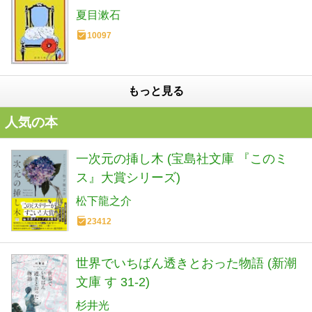
夏目漱石
10097
もっと見る
人気の本
一次元の挿し木 (宝島社文庫 『このミ
ス』大賞シリーズ)
松下龍之介
23412
世界でいちばん透きとおった物語 (新潮
文庫 す 31-2)
杉井光