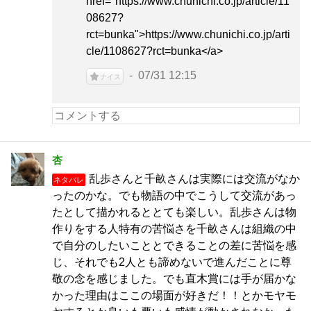
href="https://www.chunichi.co.jp/article/11
08627?
rct=bunka">https://www.chunichi.co.jp/arti
cle/1108627?rct=bunka</a>
07/31 12:15
ナイス
杏
乱歩さんと千畝さんは実際には交流がなか
ネタバレ
ったのかな。でも物語の中でこうして交流があっ
たとして描かれるととても楽しい。乱歩さんは物
作りをする人特有の苦悩さを千畝さんは組織の中
で自分のしたいこととできることの差に苦悩を感
じ、それでも2人とも諦めないで進んだことに尊
敬の念を感じました。でも直木賞には手が届かな
かった理由はここの場面が好きだ！！とかモヤモ