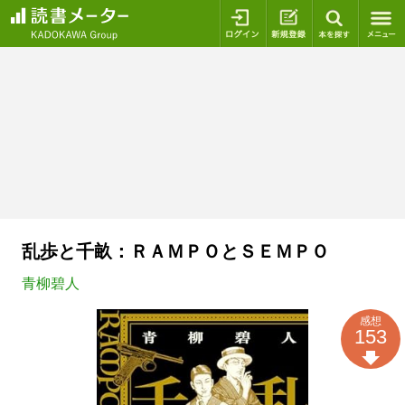
ログイン
新規登録
本を探
乱歩と千畝：ＲＡＭＰＯとＳＥＭＰＯ
青柳碧人
感想
153