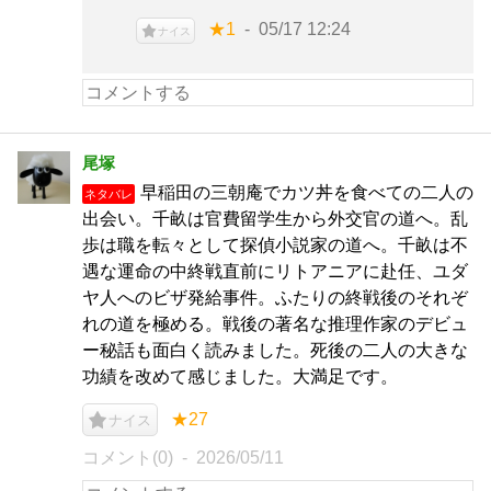
★1
05/17 12:24
ナイス
尾塚
早稲田の三朝庵でカツ丼を食べての二人の
ネタバレ
出会い。千畝は官費留学生から外交官の道へ。乱
歩は職を転々として探偵小説家の道へ。千畝は不
遇な運命の中終戦直前にリトアニアに赴任、ユダ
ヤ人へのビザ発給事件。ふたりの終戦後のそれぞ
れの道を極める。戦後の著名な推理作家のデビュ
ー秘話も面白く読みました。死後の二人の大きな
功績を改めて感じました。大満足です。
★27
ナイス
コメント(0)
2026/05/11