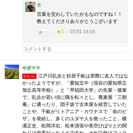
杏
言葉を交わしていたかもなのですね！！
教えてくださりありがとうございます
★1
07/31 14:14
ナイス
やぎママ
江戸川乱歩と杉原千畝は実際に友人ではな
ネタバレ
かったようですが、「愛知五中（現在の愛知県立
旭丘高等学校）」と「早稲田大学」の先輩・後輩
で、乱歩が若い頃に職を転々とし、蕎麦屋「三朝
庵」に通ったり、団子坂で古本屋を経営していた
ことや、千畝がリトアニア・カウナスで「命のビ
ザ」を発給し、多くのユダヤ人を救ったこと、横
溝正史、松岡洋右、松本清張や美空ひばりとの関
わりは史実だったようですね。それ以外はフィク