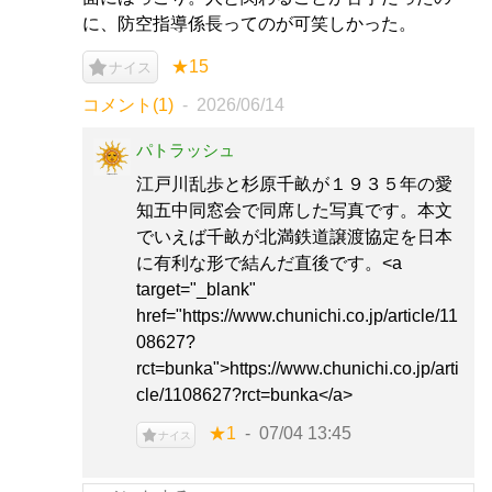
に、防空指導係長ってのが可笑しかった。
★15
ナイス
コメント(1)
2026/06/14
パトラッシュ
江戸川乱歩と杉原千畝が１９３５年の愛
知五中同窓会で同席した写真です。本文
でいえば千畝が北満鉄道譲渡協定を日本
に有利な形で結んだ直後です。<a
target="_blank"
href="https://www.chunichi.co.jp/article/11
08627?
rct=bunka">https://www.chunichi.co.jp/arti
cle/1108627?rct=bunka</a>
★1
07/04 13:45
ナイス