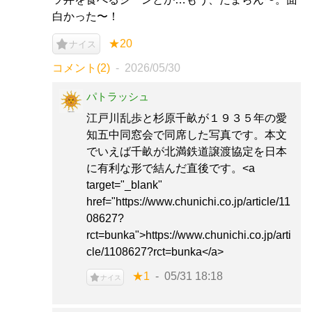
白かった〜！
★20
ナイス
コメント(2)
2026/05/30
パトラッシュ
江戸川乱歩と杉原千畝が１９３５年の愛
知五中同窓会で同席した写真です。本文
でいえば千畝が北満鉄道譲渡協定を日本
に有利な形で結んだ直後です。<a
target="_blank"
href="https://www.chunichi.co.jp/article/11
08627?
rct=bunka">https://www.chunichi.co.jp/arti
cle/1108627?rct=bunka</a>
★1
05/31 18:18
ナイス