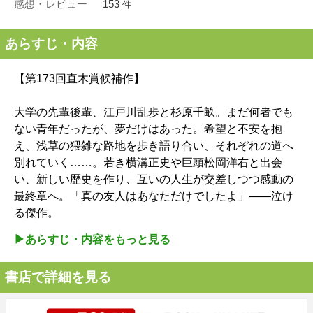
感想・レビュー
153
件
あらすじ・内容
【第173回直木賞候補作】
大学の先輩後輩、江戸川乱歩と杉原千畝。まだ何者でも
ない青年だったが、夢だけはあった。希望と不安を抱
え、浅草の猥雑な路地を歩き語り合い、それぞれの道へ
別れていく……。若き横溝正史や巨頭松岡洋右と出会
い、新しい歴史を作り、互いの人生が交差しつつ感動の
最終章へ。「真の友人はあなただけでしたよ」――泣け
る傑作。
▶︎あらすじ・内容をもっと見る
書店で詳細を見る