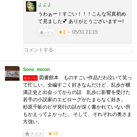
よよよ
うわぁー！すごい！！！こんな写真初め
て見ました💕 ありがとうございますー!
★1
05/31 21:15
ナイス
Sono_micon
図書館本 ものすごい作品だわ泣いて笑っ
ネタバレ
て忙しい。全編すごく好きなんだけど、乱歩が横
溝正史と出会ってからの話 乱歩に影響を受けた
若手の小説家のエピローグがたまらなく好き。
杉原千畝のビザ発行の話が深く書かれていない所
もかえってよかった。 そして、それぞれの奥さま
方強い。
★16
ナイス