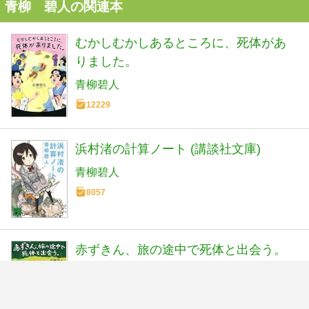
青柳 碧人の関連本
むかしむかしあるところに、死体があ
りました。
青柳碧人
12229
浜村渚の計算ノート (講談社文庫)
青柳碧人
8057
赤ずきん、旅の途中で死体と出会う。
青柳碧人
6813