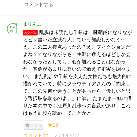
まりんこ
乱歩は未読だし千畝は「腱鞘炎になりなが
ネタバレ
らビザ書いた立派な人」ていう知識しかなく··
え、この二人接点あったの？え、フィクションだ
よね？てなりながらも「生涯に数えるほどしか会
わなかったとしても、心が離れることはなかっ
た」関係があまりに尊いので敢えて史実を調べま
い。 また乱歩や千畝を支えた女性たちも魅力的に
描かれていて、特にクラウディアさんの「約束し
て。この先何か迷うことがあったら、優しいと思
う選択肢を取るのよ。」に涙。 たまたま一緒に借
りた本の中でも江戸川乱歩への言及があり、これ
はもう乱歩を読め、てことかと。
★18
ナイス
コメント(2)
2026/05/12