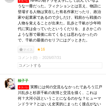
NHKの朝ドラを文字にして読んでいるよ
ネタバレ
うな一冊だった。フィクションとは言え、物語に
登場する人物は実在した有名作家だったり、政治
家や起業家であるので少しだけ、戦前から戦後の
人物を覚えることが出来た。乱歩と千畝が少年時
代に実は会っていたというくだりを、まさかこの
ような形で最後に出てくるとは思わなかったの
で、千畝の最後のセリフにはグッときた。
★16
ナイス
コメント(0)
2026/07/31
柚子子
実際には何の交流もなかったであろう江戸
ネタバレ
川乱歩と杉原千畝の友情と交流を描く、これは
何？大河小説ということになるのかな？ヒューマ
ンドラマ？とはいえ史実的にまったく接点がない