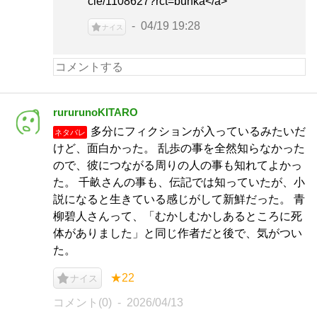
cle/1108627?rct=bunka</a>
04/19 19:28
ナイス
rururunoKITARO
多分にフィクションが入っているみたいだ
ネタバレ
けど、面白かった。 乱歩の事を全然知らなかった
ので、彼につながる周りの人の事も知れてよかっ
た。 千畝さんの事も、伝記では知っていたが、小
説になると生きている感じがして新鮮だった。 青
柳碧人さんって、「むかしむかしあるところに死
体がありました」と同じ作者だと後で、気がつい
た。
★22
ナイス
コメント(0)
2026/04/13