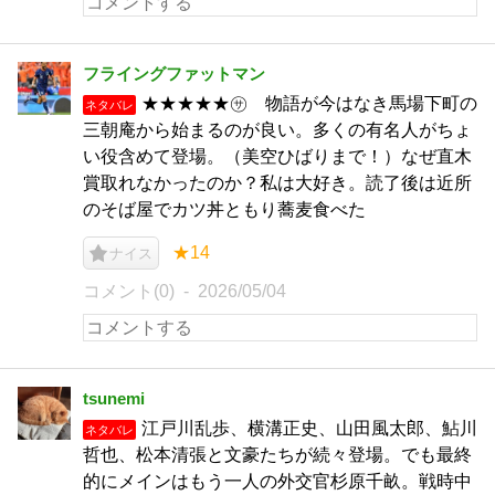
フライングファットマン
★★★★★㋚ 物語が今はなき馬場下町の
ネタバレ
三朝庵から始まるのが良い。多くの有名人がちょ
い役含めて登場。（美空ひばりまで！）なぜ直木
賞取れなかったのか？私は大好き。読了後は近所
のそば屋でカツ丼ともり蕎麦食べた
★14
ナイス
コメント(0)
2026/05/04
tsunemi
江戸川乱歩、横溝正史、山田風太郎、鮎川
ネタバレ
哲也、松本清張と文豪たちが続々登場。でも最終
的にメインはもう一人の外交官杉原千畝。戦時中