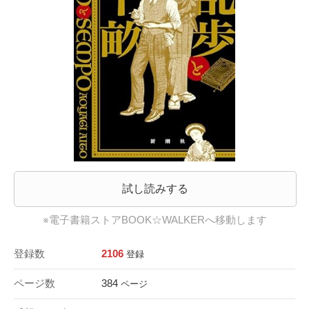
試し読みする
※電子書籍ストアBOOK☆WALKERへ移動します
登録数
2106
登録
ページ数
384
ページ