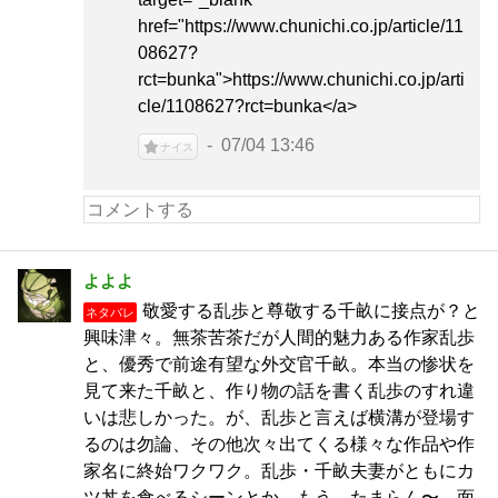
href="https://www.chunichi.co.jp/article/11
08627?
rct=bunka">https://www.chunichi.co.jp/arti
cle/1108627?rct=bunka</a>
07/04 13:46
ナイス
よよよ
敬愛する乱歩と尊敬する千畝に接点が？と
ネタバレ
興味津々。無茶苦茶だが人間的魅力ある作家乱歩
と、優秀で前途有望な外交官千畝。本当の惨状を
見て来た千畝と、作り物の話を書く乱歩のすれ違
いは悲しかった。が、乱歩と言えば横溝が登場す
るのは勿論、その他次々出てくる様々な作品や作
家名に終始ワクワク。乱歩・千畝夫妻がともにカ
ツ丼を食べるシーンとか…もう、たまらん〜。面