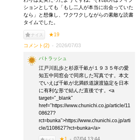
ションとしても「もし二人が本当に出会っていた
なら」と想像し、ワクワクしながらの素敵な読書
タイムでした。
★19
ナイス
コメント(2)
2026/07/03
パトラッシュ
江戸川乱歩と杉原千畝が１９３５年の愛
知五中同窓会で同席した写真です。本文
でいえば千畝が北満鉄道譲渡協定を日本
に有利な形で結んだ直後です。<a
target="_blank"
href="https://www.chunichi.co.jp/article/11
08627?
rct=bunka">https://www.chunichi.co.jp/arti
cle/1108627?rct=bunka</a>
★1
07/04 13:44
ナイス