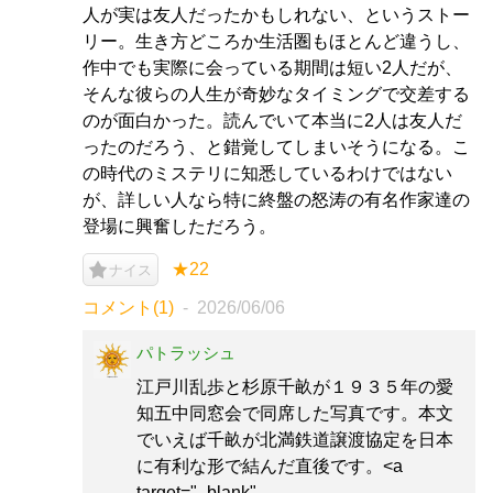
人が実は友人だったかもしれない、というストー
リー。生き方どころか生活圏もほとんど違うし、
作中でも実際に会っている期間は短い2人だが、
そんな彼らの人生が奇妙なタイミングで交差する
のが面白かった。読んでいて本当に2人は友人だ
ったのだろう、と錯覚してしまいそうになる。こ
の時代のミステリに知悉しているわけではない
が、詳しい人なら特に終盤の怒涛の有名作家達の
登場に興奮しただろう。
★22
ナイス
コメント(1)
2026/06/06
パトラッシュ
江戸川乱歩と杉原千畝が１９３５年の愛
知五中同窓会で同席した写真です。本文
でいえば千畝が北満鉄道譲渡協定を日本
に有利な形で結んだ直後です。<a
target="_blank"