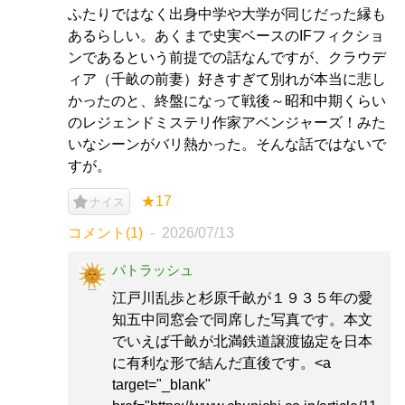
ふたりではなく出身中学や大学が同じだった縁も
あるらしい。あくまで史実ベースのIFフィクショ
ンであるという前提での話なんですが、クラウデ
ィア（千畝の前妻）好きすぎて別れが本当に悲し
かったのと、終盤になって戦後～昭和中期くらい
のレジェンドミステリ作家アベンジャーズ！みた
いなシーンがバリ熱かった。そんな話ではないで
すが。
★17
ナイス
コメント(1)
2026/07/13
パトラッシュ
江戸川乱歩と杉原千畝が１９３５年の愛
知五中同窓会で同席した写真です。本文
でいえば千畝が北満鉄道譲渡協定を日本
に有利な形で結んだ直後です。<a
target="_blank"