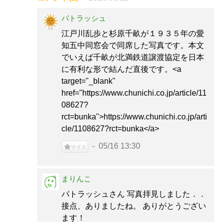
パトラッシュ
江戸川乱歩と杉原千畝が１９３５年の愛
知五中同窓会で同席した写真です。本文
でいえば千畝が北満鉄道譲渡協定を日本
に有利な形で結んだ直後です。<a
target="_blank"
href="https://www.chunichi.co.jp/article/11
08627?
rct=bunka">https://www.chunichi.co.jp/arti
cle/1108627?rct=bunka</a>
05/16 13:30
ナイス
まりんこ
パトラッシュさん 写真拝見しました．．
接点、ありましたね。 ありがとうござい
ます！