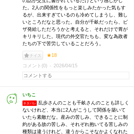
の話が交互に書かれているだけという感じがし
た。2人の関係性をもっと楽しみたかった気もす
るが、出来すぎているのも冷めてしまうし、難し
いところだなと思った。自分が千畝だったら、ビ
ザ発給しただろうかと考えると、それだけで胃が
キリキリした。現代の外交官たちも、変な為政者
たちの下で苦労していることだろう。
★18
ナイス
コメント(0)
2026/04/15
いちこ
乱歩さんのことも千畝さんのことも詳しく
ネタバレ
ないけれど、本当に2人がこうして関係を築いて
いたら素敵だな。産みの苦しみ、できることに制
約がある故の苦しみ、それぞれ抱いてる苦しみの
種類は違うけれど、違うからこそなかよくなれた