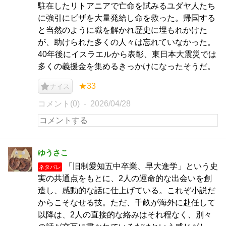
駐在したリトアニアで亡命を試みるユダヤ人たち
に強引にビザを大量発給し命を救った。帰国する
と当然のように職を解かれ歴史に埋もれかけた
が、助けられた多くの人々は忘れていなかった。
40年後にイスラエルから表彰、東日本大震災では
多くの義援金を集めるきっかけになったそうだ。
★33
ナイス
コメント(0)
2026/04/28
ゆうさこ
「旧制愛知五中卒業、早大進学」という史
ネタバレ
実の共通点をもとに、2人の運命的な出会いを創
造し、感動的な話に仕上げている。これぞ小説だ
からこそなせる技。ただ、千畝が海外に赴任して
以降は、2人の直接的な絡みはそれ程なく、別々