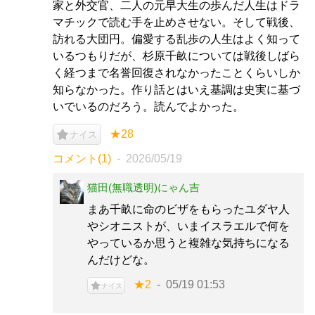
家と外交官、二人の元早大生の歩んだ人生はドラ
マチックで読む手を止めさせない。そして戦後、
訪れる大団円。偏愛する乱歩の人生はよく知って
いるつもりだが、杉原千畝については戦後しばら
く経つまで名誉回復されなかったことくらいしか
知らなかった。作り話とはいえ基調は史実に基づ
いでいるのだろう。読んでよかった。
★28
ナイス
コメント(1)
2026/05/19
猫田(無職透明)にゃん吉
まあ千畝に命のビザをもらったユダヤ人
やシオニストが、いまイスラエルで何を
やっているか思うと複雑な気持ちになる
んだけどな。
★2
05/19 01:53
ナイス