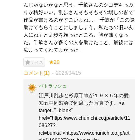
んじゃないかなと思う。千畝さんのシゴデキっぷ
りが格好いい。乱歩さんそもそもその場しのぎで
作品が書けるのがすごいよね…。 千畝が「この際
助けてもらうことにしましょう。私たちの旧い友
人にね」と乱歩を頼ったところ、胸が熱くなっ
た。千畝さんが多くの人を助けたこと、最後には
広まってくれてよかった。
★20
ナイス
コメント(1)
2026/04/15
パトラッシュ
江戸川乱歩と杉原千畝が１９３５年の愛
知五中同窓会で同席した写真です。<a
target="_blank"
href="https://www.chunichi.co.jp/article/11
08627?
rct=bunka">https://www.chunichi.co.jp/arti