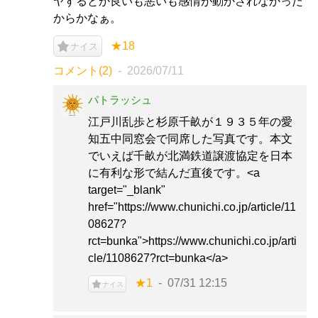
ヤするとか良いも悪いも感情が動かされなかった
からかなぁ。
★18
ナイス
コメント(2)
2026/07/11
パトラッシュ
江戸川乱歩と杉原千畝が１９３５年の愛
知五中同窓会で同席した写真です。本文
でいえば千畝が北満鉄道譲渡協定を日本
に有利な形で結んだ直後です。<a
target="_blank"
href="https://www.chunichi.co.jp/article/11
08627?
rct=bunka">https://www.chunichi.co.jp/arti
cle/1108627?rct=bunka</a>
★1
07/31 12:15
ナイス