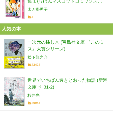
集 1 (りぼんマスコットコミックス
DIGITAL)
太刀掛秀子
3
人気の本
一次元の挿し木 (宝島社文庫 『このミ
ス』大賞シリーズ)
松下龍之介
23423
世界でいちばん透きとおった物語 (新潮
文庫 す 31-2)
杉井光
29947