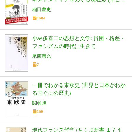
書ラクレ 861)
稲田豊史
1684
小林多喜二の思想と文学: 貧困・格差・
ファシズムの時代に生きて
尾西康充
7
一冊でわかる東欧史 (世界と日本がわか
る国ぐにの歴史)
関眞興
150
現代フランス哲学 (ちくま新書 １７４