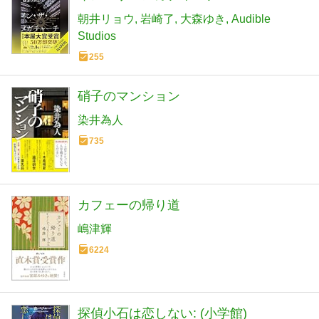
朝井リョウ
岩崎了
大森ゆき
Audible
Studios
255
硝子のマンション
染井為人
735
カフェーの帰り道
嶋津輝
6224
探偵小石は恋しない: (小学館)