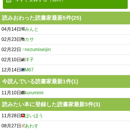
読みおわった読書家最新5件(25)
04月14日
みんと
02月23日
カサ
02月22日
nezumiseijin
02月10日
洋子
12月14日
M67
今読んでいる読書家最新1件(1)
11月10日
kurumimi
読みたい本に登録した読書家最新3件(3)
11月28日
ほいほう
08月27日
あわす