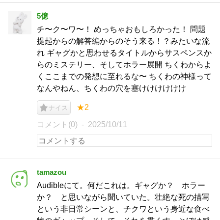
5億
チ〜ク〜ワ〜！ めっちゃおもしろかった！ 問題
提起からの解答編からのそう来る！？みたいな流
れ ギャグかと思わせるタイトルからサスペンスか
らのミステリー、そしてホラー展開 ちくわからよ
くここまでの発想に至れるな〜 ちくわの神様って
なんやねん、ちくわの穴を塞けけけけけけ
★2
ナイス
コメント(0)
2025/10/11
tamazou
Audibleにて。何だこれは。ギャグか？ ホラー
か？ と思いながら聞いていた。壮絶な死の描写
という非日常シーンと、チクワという身近な食べ