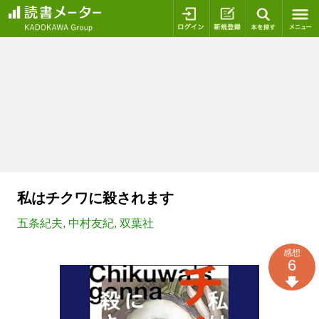
ログイン
新規登録
本を探
私はチクワに殺されます
五条紀夫
,
中村友紀
,
双葉社
感想
6