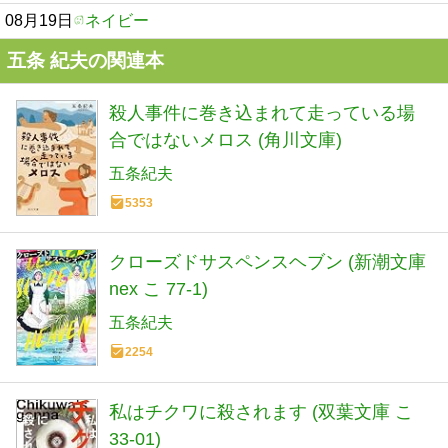
08月19日
ネイビー
五条 紀夫の関連本
殺人事件に巻き込まれて走っている場
合ではないメロス (角川文庫)
五条紀夫
5353
クローズドサスペンスヘブン (新潮文庫
nex こ 77-1)
五条紀夫
2254
私はチクワに殺されます (双葉文庫 こ
33-01)