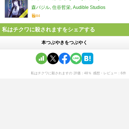
森バジル
住谷哲栄
Audible Studios
84
私はチクワに殺されますをシェアする
本つぶやきをつぶやく
私はチクワに殺されます
の
評価
48
％
感想・レビュー
6
件