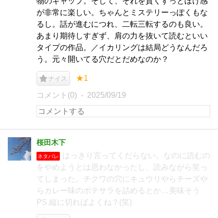
物のギャップ。そして、それを貫くすっとぼけ感
が非常に楽しい。ちゃんとミステリーっぽくもな
るし。話が進むにつれ、二転三転するのも良い。
あまり期待しすぎず、肩の力を抜いて読むといい
タイプの作品。／イカリングは結局どうなんだろ
う。元々開いてる穴だとだめなのか？
★1
ナイス
コメント(0)
2025/09/19
桜田木下
はっきり言ってくだらない。なのに読むの
ネタバレ
をやめようとは思わなかったし、読みながら笑っ
てしまった。チクワの穴にキュウリやらチーズや
らカレー味のポテサラを詰めるとか…美味そう
PS.縦に切ればよくね？(笑)