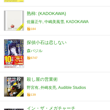
熟柿: (KADOKAWA)
佐藤正午
中嶋美風雪
KADOKAWA
184
探偵小石は恋しない
森バジル
6747
殺し屋の営業術
野宮有
外崎友亮
Audible Studios
139
イン・ザ・メガチャーチ