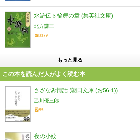
水滸伝 3 輪舞の章 (集英社文庫)
北方謙三
3179
もっと見る
この本を読んだ人がよく読む本
さざなみ情話 (朝日文庫 (お56-1))
乙川優三郎
55
夜の小紋