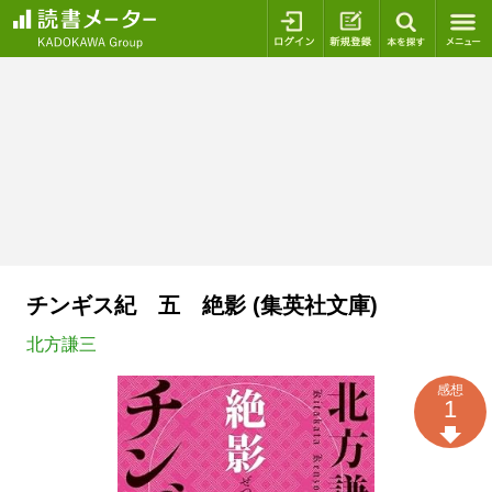
ログイン
新規登録
本を探
チンギス紀 五 絶影 (集英社文庫)
北方謙三
感想
1