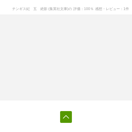
チンギス紀 五 絶影 (集英社文庫)
の
評価
100
％
感想・レビュー
1
件