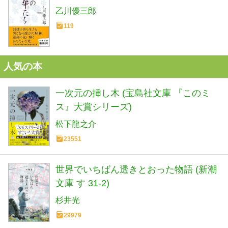
乙川優三郎
119
人気の本
一次元の挿し木 (宝島社文庫 『このミ
ス』大賞シリーズ)
松下龍之介
23551
世界でいちばん透きとおった物語 (新潮
文庫 す 31-2)
杉井光
29979