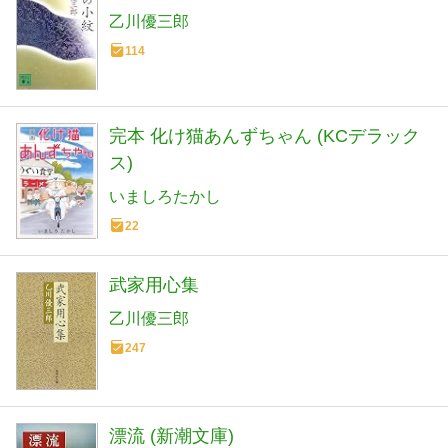
乙川優三郎
114
完本 化け猫あんずちゃん (KCデラック
ス)
いましろたかし
22
武家用心集
乙川優三郎
247
漂流 (新潮文庫)