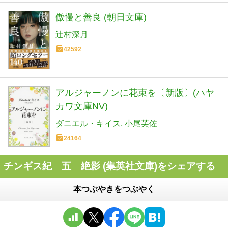
傲慢と善良 (朝日文庫)
辻村深月
42592
アルジャーノンに花束を〔新版〕(ハヤ
カワ文庫NV)
ダニエル・キイス
小尾芙佐
24164
チンギス紀 五 絶影 (集英社文庫)をシェアする
本つぶやきをつぶやく