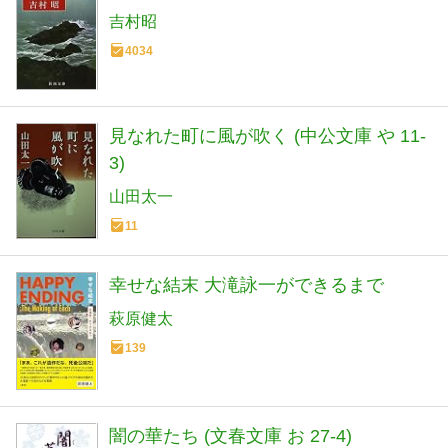
吉村昭
4034
見なれた町に風が吹く (中公文庫 や 11-
3)
山田太一
11
幸せな結末 大滝詠一ができるまで
萩原健太
139
闇の華たち (文春文庫 お 27-4)