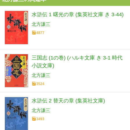
水滸伝 1 曙光の章 (集英社文庫 き 3-44)
北方謙三
4877
三国志 (1の巻) (ハルキ文庫 き 3-1 時代
小説文庫)
北方謙三
3524
水滸伝 2 替天の章 (集英社文庫)
北方謙三
3493