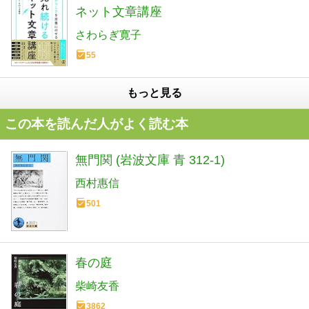
ネット文章講座
さわらぎ寛子
55
もっと見る
この本を読んだ人がよく読む本
無門関 (岩波文庫 青 312-1)
西村惠信
501
春の庭
柴崎友香
3862