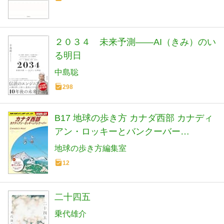
２０３４ 未来予測――AI（きみ）のい
る明日
中島聡
298
B17 地球の歩き方 カナダ西部 カナディ
アン・ロッキーとバンクーバー
2026~2027 (地球の歩き方B 北米・中
地球の歩き方編集室
米・南米)
12
二十四五
乗代雄介