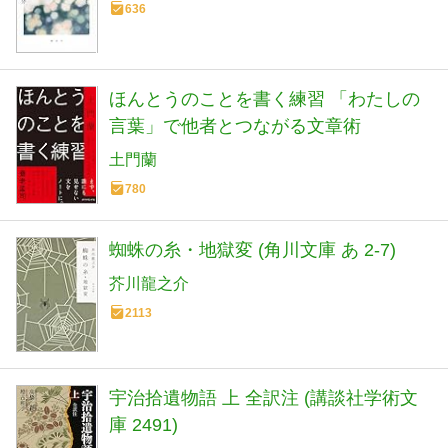
636
ほんとうのことを書く練習 「わたしの
言葉」で他者とつながる文章術
土門蘭
780
蜘蛛の糸・地獄変 (角川文庫 あ 2-7)
芥川龍之介
2113
宇治拾遺物語 上 全訳注 (講談社学術文
庫 2491)