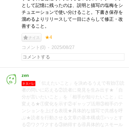
として記憶に残ったのは、説明と描写の塩梅をシ
チュエーションで使い分けること。下書き保存を
溜めるよりリリースして一目にさらして修正・改
善すること。
★4
ナイス
コメント(0)
2025/08/27
zen
「伝えたいこと」を決めるうえで有効①読
ネタバレ
者の問いに応える②読者に発見を生み出す★「自
分が言いたいこと」を「相手が知りたいこと」に
変える★①変化を示す②ギャップ活用③相手のテ
ンションを上げる表現★具体的な描写で共感を呼
ぶ★読者を行動させる文章の基本構成①ハッとす
る②ワクワクする③納得する④具体的なスモール