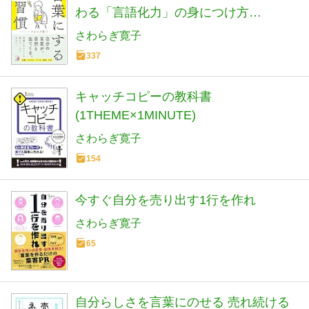
わる「言語化力」の身につけ方
(ASUKA BUSINESS 2335-6)
さわらぎ寛子
337
キャッチコピーの教科書
(1THEME×1MINUTE)
さわらぎ寛子
154
今すぐ自分を売り出す1行を作れ
さわらぎ寛子
65
自分らしさを言葉にのせる 売れ続ける