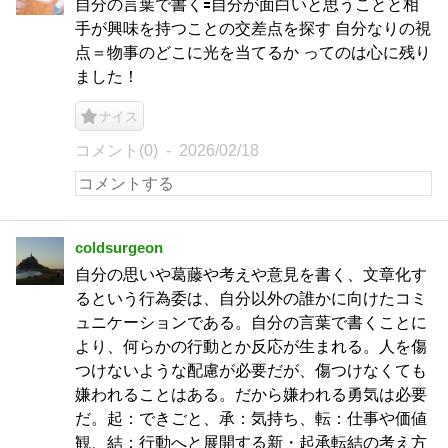
自分の言葉で書く🟰自分が面白いと思うことと相
手が興味を持つことの交差点を探す 自分なりの視
点＝物事のどこに光を当てるか ってのは心に残り
ました！
ナイス
コメント(0)
2026/02/18
coldsurgeon
自分の思いや葛藤や考えや意見を書く、文章化す
るという行為委は、自分以外の誰かに向けたコミ
ュニケーションである。自分の言葉で書くことに
より、何らかの行動とか反応が生まれる。人を傷
つけないような配慮が必要だが、傷つけなくても
嫌われることはある。だから嫌われる勇気は必要
だ。起：できごと、承：気持ち、転：仕事や価値
観、結：行動へと展開する新・起承転結の考え方