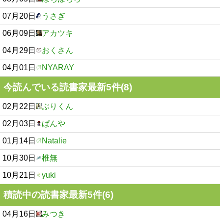
07月20日
うさぎ
06月09日
アカツキ
04月29日
おくさん
04月01日
NYARAY
今読んでいる読書家最新5件(8)
02月22日
ぶりくん
02月03日
ぱんや
01月14日
Natalie
10月30日
椎無
10月21日
yuki
積読中の読書家最新5件(6)
04月16日
みつき