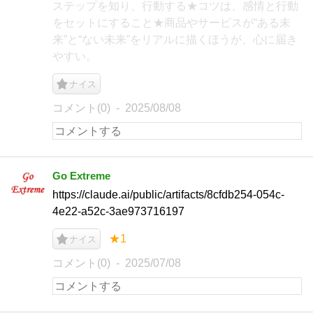
ステップを知り、行動する★コツは、感情と行動
をセットにすること★商品やサービスが“ある未
来”と“ない未来”をリアルに描くほうが、心に届き
やすい。
ナイス
コメント(0)
2025/08/08
Go Extreme
https://claude.ai/public/artifacts/8cfdb254-054c-
4e22-a52c-3ae973716197
★1
ナイス
コメント(0)
2025/07/08