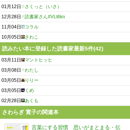
01月12日
さくっと（いさ）
12月28日
読書家さん#VLt6kn
11月04日
コラル
10月05日
さわこ
読みたい本に登録した読書家最新5件(42)
03月11日
マントヒッヒ
03月08日
わたし
03月05日
りりー
03月05日
くめ
02月28日
あくも
さわらぎ 寛子の関連本
言葉にする習慣 思いがまとまる・伝