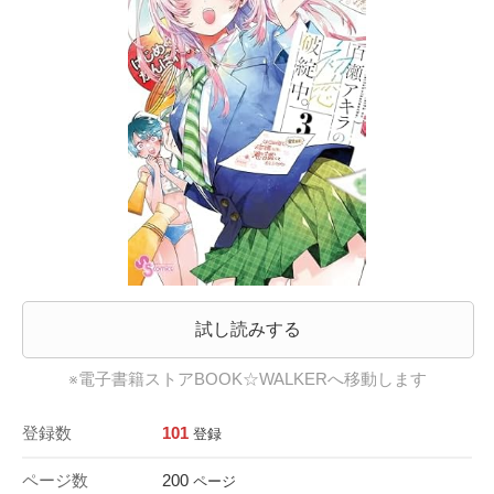
試し読みする
※電子書籍ストアBOOK☆WALKERへ移動します
登録数
101
登録
ページ数
200
ページ