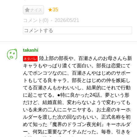
★35
ナイス
コメント(0)
2026/05/21
takashi
陸上部の部長や、百瀬さんのお母さんら新
ネタバレ
キャラもやっぱり濃くて面白い。部長は恋愛にて
んでポンコツなのに、百瀬さんやはじめのサポー
トもしてる良キャラ。部長とはじめの仲を嫉妬し
てる百瀬さんもかわいいし、結果的にそれで行動
に起こせてる。●特に良かった24話。夢という形
だけど、結婚直前、変わらないようで変わっても
いる未来の二人にニヤニヤする。お土産のキーホ
ルダーを渡した次の回なのもいい。正式名称を初
めて知った『魔界のドラゴン夜光剣』キーホルダ
ー、何気に重要なアイテムだった。毎巻、引きを