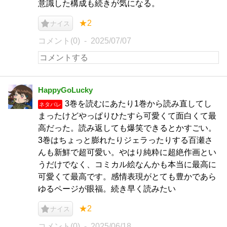
意識した構成も続きが気になる。
★2
ナイス
コメント(0)
2025/07/07
HappyGoLucky
3巻を読むにあたり1巻から読み直してし
ネタバレ
まったけどやっぱりひたすら可愛くて面白くて最
高だった。読み返しても爆笑できるとかすごい。
3巻はちょっと膨れたりジェラったりする百瀬さ
んも新鮮で超可愛い。やはり純粋に超絶作画とい
うだけでなく、コミカル絵なんかも本当に最高に
可愛くて最高です。感情表現がとても豊かであら
ゆるページが眼福。続き早く読みたい
★2
ナイス
コメント(0)
2025/06/18