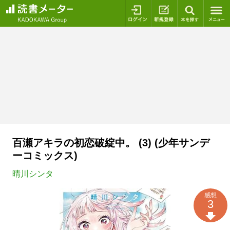
ログイン
新規登録
本を探
百瀬アキラの初恋破綻中。 (3) (少年サンデ
ーコミックス)
晴川シンタ
感想
3