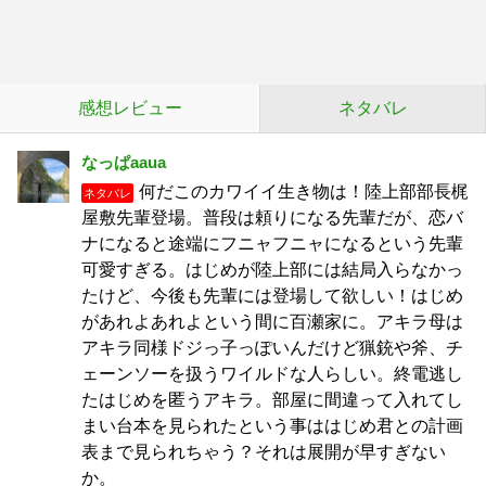
感想レビュー
ネタバレ
なっぱaaua
何だこのカワイイ生き物は！陸上部部長梶
ネタバレ
屋敷先輩登場。普段は頼りになる先輩だが、恋バ
ナになると途端にフニャフニャになるという先輩
可愛すぎる。はじめが陸上部には結局入らなかっ
たけど、今後も先輩には登場して欲しい！はじめ
があれよあれよという間に百瀬家に。アキラ母は
アキラ同様ドジっ子っぽいんだけど猟銃や斧、チ
ェーンソーを扱うワイルドな人らしい。終電逃し
たはじめを匿うアキラ。部屋に間違って入れてし
まい台本を見られたという事ははじめ君との計画
表まで見られちゃう？それは展開が早すぎない
か。