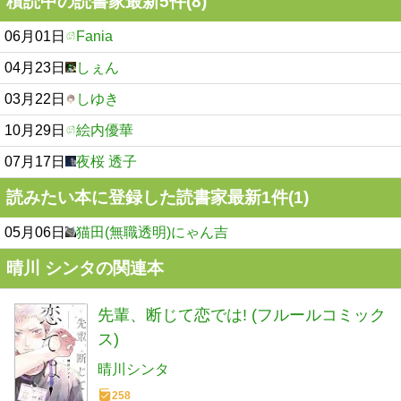
積読中の読書家最新5件(8)
06月01日
Fania
04月23日
しぇん
03月22日
しゆき
10月29日
絵内優華
07月17日
夜桜 透子
読みたい本に登録した読書家最新1件(1)
05月06日
猫田(無職透明)にゃん吉
晴川 シンタの関連本
先輩、断じて恋では! (フルールコミック
ス)
晴川シンタ
258