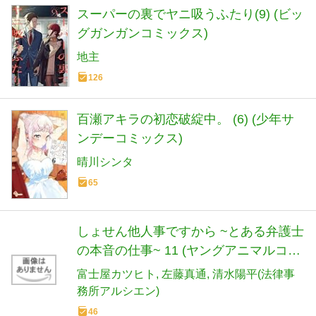
スーパーの裏でヤニ吸うふたり(9) (ビッ
グガンガンコミックス)
地主
126
百瀬アキラの初恋破綻中。 (6) (少年サ
ンデーコミックス)
晴川シンタ
65
しょせん他人事ですから ~とある弁護士
の本音の仕事~ 11 (ヤングアニマルコミ
ックス)
富士屋カツヒト
左藤真通
清水陽平(法律事
務所アルシエン)
46