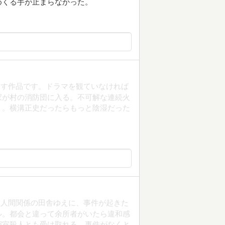
めくる手が止まらなかった。
画す作品です。ドラマを観ていなければ
家が村の消防団に入る。不可解な連続火
く。横溝正史だったらもっと陰湿だった
い人間関係の田舎ゆえに、事件が起きた
ル。都会と違って余所者がいたら違和感
密室殺人とも受け取れる。事件がなくと