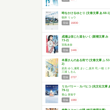
時をかけるゆとり (文春文庫 あ 68-1
朝井 リョウ
登録
16830
成瀬は信じた道をいく (新潮文庫 み
73-2)
宮島未奈
登録
1446
本屋さんのある街で (文春文庫 ふ 53
2)
凪良 ゆう,瀬尾 まいこ,坂木 司,一穂 ミチ
三浦 しをん
登録
2727
リカバリー・カバヒコ (光文社文庫 
79-1)
青山 美智子
登録
1080