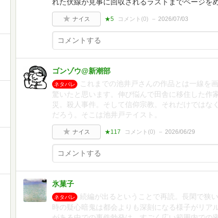
れた伏線が見事に回収されるラストまでページを
ナイス
★5
コメント(
0
)
2026/07/03
ゴンゾウ@新潮部
これまでの池井戸さんの作品とは一線を
ネタバレ
驚いたと思います。伸び悩んで田舎に移住した作
災。殺人事件。そして信仰宗教。それだけではな
だろう。そこは池井戸テイスト。
ナイス
★117
コメント(
0
)
2026/06/29
氷菓子
続編が出るということで再読。長閑で狭
ネタバレ
時の疑心暗鬼は都会よりも深刻になる様子がリア
がある中での事件勃発は、すごく広い範囲内での