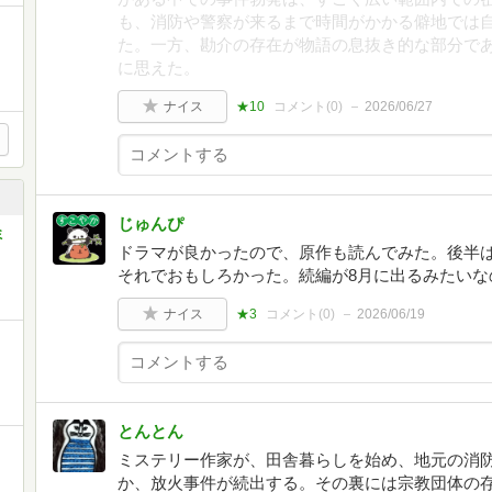
も、消防や警察が来るまで時間がかかる僻地では
た。一方、勘介の存在が物語の息抜き的な部分で
に思えた。
ナイス
★10
コメント(
0
)
2026/06/27
じゅんぴ
ミ
ドラマが良かったので、原作も読んでみた。後半
それでおもしろかった。続編が8月に出るみたいな
ナイス
★3
コメント(
0
)
2026/06/19
とんとん
ミステリー作家が、田舎暮らしを始め、地元の消
か、放火事件が続出する。その裏には宗教団体の