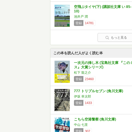
空飛ぶタイヤ(下) (講談社文庫 い 85-
10)
池井戸 潤
登録
14781
もっと見る
この本を読んだ人がよく読む本
一次元の挿し木 (宝島社文庫 『この
ス』大賞シリーズ)
松下 龍之介
登録
23460
777 トリプルセブン (角川文庫)
伊坂 幸太郎
登録
1433
こちら空港警察 (角川文庫)
中山 七里
登録
307