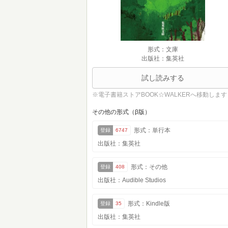
形式：文庫
出版社：集英社
試し読みする
※電子書籍ストアBOOK☆WALKERへ移動します
その他の形式（β版）
形式：単行本
登録
6747
出版社：集英社
形式：その他
登録
408
出版社：Audible Studios
形式：Kindle版
登録
35
出版社：集英社