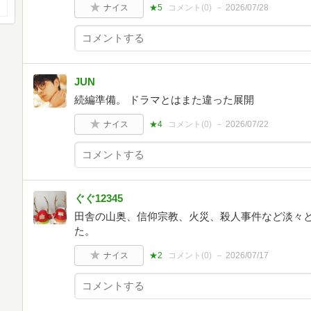
ナイス
★5
コメント(
0
)
2026/07/28
JUN
続編準備。 ドラマとはまた違った展開
ナイス
★4
コメント(
0
)
2026/07/22
ぐぐ12345
田舎の山奥、信仰宗教、火災、殺人事件など淡々
た。
ナイス
★2
コメント(
0
)
2026/07/17