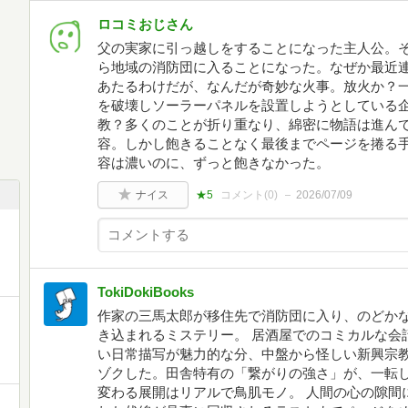
ロコミおじさん
父の実家に引っ越しをすることになった主人公。
ら地域の消防団に入ることになった。なぜか最近
あたるわけだが、なんだが奇妙な火事。放火か？
を破壊しソーラーパネルを設置しようとしている
教？多くのことが折り重なり、綿密に物語は進ん
容。しかし飽きることなく最後までページを捲る
容は濃いのに、ずっと飽きなかった。
ナイス
★5
コメント(
0
)
2026/07/09
TokiDokiBooks
作家の三馬太郎が移住先で消防団に入り、のどか
き込まれるミステリー。 居酒屋でのコミカルな会
い日常描写が魅力的な分、中盤から怪しい新興宗
ゾクした。田舎特有の「繋がりの強さ」が、一転
変わる展開はリアルで鳥肌モノ。 人間の心の隙間