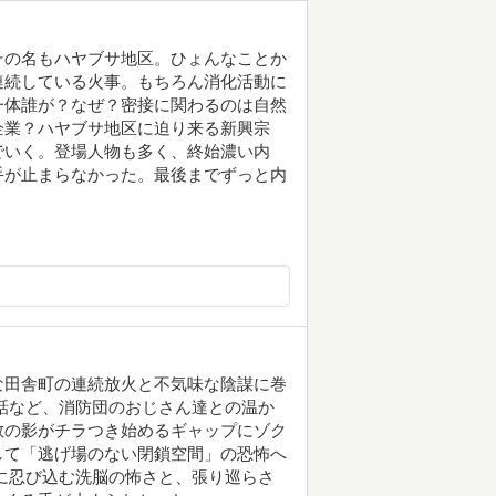
その名もハヤブサ地区。ひょんなことか
連続している火事。もちろん消化活動に
一体誰が？なぜ？密接に関わるのは自然
企業？ハヤブサ地区に迫り来る新興宗
でいく。登場人物も多く、終始濃い内
手が止まらなかった。最後までずっと内
な田舎町の連続放火と不気味な陰謀に巻
話など、消防団のおじさん達との温か
教の影がチラつき始めるギャップにゾク
して「逃げ場のない閉鎖空間」の恐怖へ
に忍び込む洗脳の怖さと、張り巡らさ