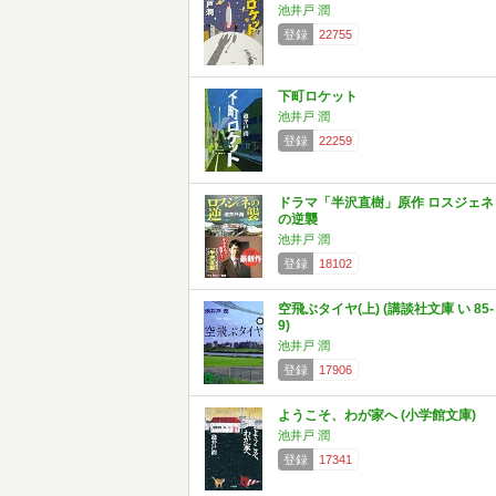
池井戸 潤
登録
22755
下町ロケット
池井戸 潤
登録
22259
ドラマ「半沢直樹」原作 ロスジェネ
の逆襲
池井戸 潤
登録
18102
空飛ぶタイヤ(上) (講談社文庫 い 85-
9)
池井戸 潤
登録
17906
ようこそ、わが家へ (小学館文庫)
池井戸 潤
登録
17341