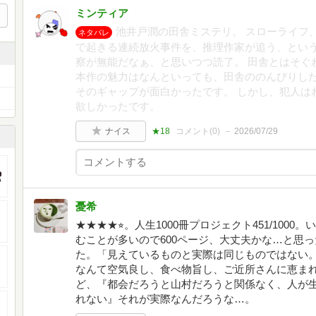
ミンティア
池井戸潤の田舎ミステリ。 スローライフ
ネタバレ
で起きる連続放火事件を、推理作家が追う、という
察が無能だなぁ、と思いつつ読了。 田舎とはそぐ
本作の魅力はなんといっても、田舎ののんびりし
そのギャップが面白かったです。 しかし、犯人は
欲しかったです。
ナイス
★18
コメント(
0
)
2026/07/29
憂希
★★★★⭐︎。人生1000冊プロジェクト451/1000
むことが多いので600ページ、大丈夫かな…と思
た。「見えているものと実際は同じものではない
なんて空気良し、食べ物旨し、ご近所さんに恵ま
ど、『都会だろうと山村だろうと関係なく、人が
れない』それが実際なんだろうな…。