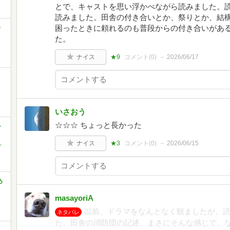
とで、キャストを思い浮かべながら読みました。
読みました。田舎の付き合いとか、祭りとか、結
)
困ったときに頼れるのも普段からの付き合いがあ
た。
ナイス
★9
コメント(
0
)
2026/06/17
いさおう
☆☆☆ ちょっと長かった
-
,
ナイス
★3
コメント(
0
)
2026/06/15
あ
masayoriA
以前、ドラマをなんとなく観ましたが、
ネタバレ
た。田舎の消防団の記述、まさにそんな感じで、