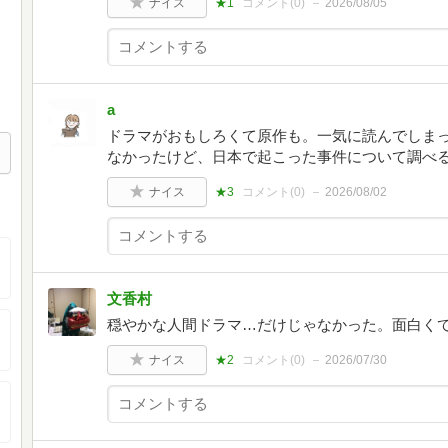
ナイス
★1
コメント(
0
)
2026/08/05
a
ドラマがおもしろくて原作も。一気に読んでしま
なかったけど、日本で起こった事件について調べ
ナイス
★3
コメント(
0
)
2026/08/02
文香村
穏やかな人間ドラマ…だけじゃなかった。面白くてシ
ナイス
★2
コメント(
0
)
2026/07/30