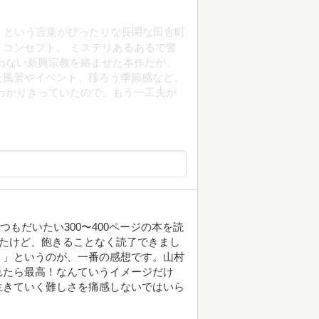
、という言葉がぴったりな長閑な田舎町
コンセプト。 ミステリあるあるで警
わない新興宗教を絡ませた本作だが、
た風景やイベント、移ろう季節感など。
わかりきっていたので、もう一工夫が
。いつもだいたい300〜400ページの本を読
ったけど、飽きることなく読了できまし
。」というのが、一番の感想です。山村
れたら最高！なんていうイメージだけ
生きていく難しさを痛感しないではいら