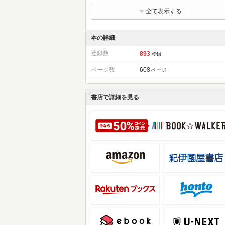
全て表示する
本の詳細
登録数
893
登録
ページ数
608
ページ
書店で詳細を見る