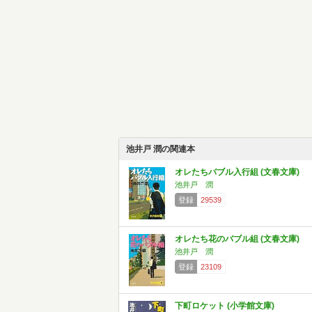
池井戸 潤の関連本
オレたちバブル入行組 (文春文庫)
池井戸 潤
登録
29539
オレたち花のバブル組 (文春文庫)
池井戸 潤
登録
23109
下町ロケット (小学館文庫)