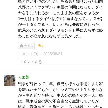
衛と同い年位の少年だ。ある男と知り合った山岡
八郎というヤクザかテキ屋の仲間になった。ダイ
ヤを手に入れるか、このまま灰の窒をかぶるか、
1千万はするダイヤを持主に返すなんて…。GHQ
が一丁噛んでるらしい。計画は失敗に終わった、
結局のところ灰もダイヤモンドも手に入らずに終
わったが心が灰にならずに良かった。
★5
ナイス
コメント(0)
2025/08/31
くま美
戦争が終わって１年。孤児や様々な事情により家
を離れた子どもたちが、ヤミ市や路上生活をしな
がら生き延びた時代。主人公の衛もその一人。衛
は、戦争成金の家で不自由なく生活していたが、
戦後「戦争やどこか別のところで犠牲になった人