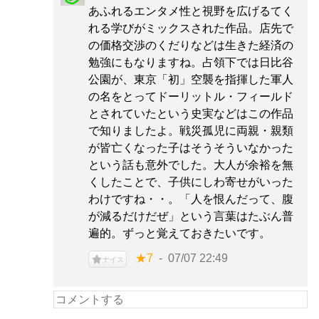
あふれるエンタメ性と視野を広げるてく
れる学びがミックスされた作品。店先で
の価格交渉のくだりなどは生きた経済の
勉強にもなりますね。占領下では日比谷
公園が、東京「初」空襲を指揮した軍人
の名をとってドーリットル・フィールド
とされていたという史実などはこの作品
で知りましたよ。戦災孤児に両親・親類
が皆亡くなった子はそうそういなかった
という話も意外でした。大人が余裕を無
くしたことで、子供にしわ寄せがいった
わけですね・・。「人を恨んだって、腹
が減るだけだぜ」という言葉はたぶん普
遍的。ずっと覚えておきたいです。
★7
07/07 22:49
ナイス