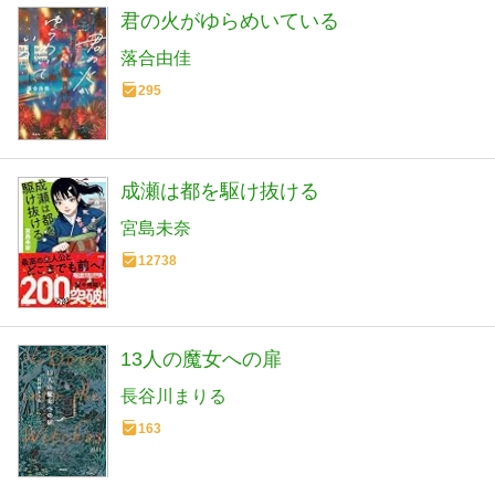
君の火がゆらめいている
落合由佳
295
成瀬は都を駆け抜ける
宮島未奈
12738
13人の魔女への扉
長谷川まりる
163