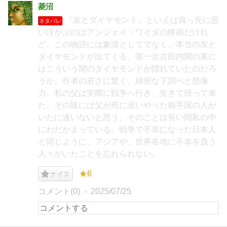
菱沼
『灰とダイヤモンド』といえば真っ先に思
ネタバレ
い浮かぶのはアンジェイ・ワイダの映画だけれ
ど、この物語には象徴としてでなく、本当の灰と
ダイヤモンドが出てくる。第一次吉田内閣の裏に
はこういう闇のダイヤモンドが隠れていたのだろ
うか。作者の若さに驚く。綿密な下調べと想像
力。私の父は実際に戦争へ行き、生きて帰って来
た。その陰には父が死に追いやった相手国の人が
いたに違いないと思う。そのことは長い間私の中
にわだかまっている。戦争で不幸になった日本人
と同じように、アジアや、世界各地に不幸を負う
人々がいたことを忘れられない。
★6
ナイス
コメント(0)
2025/07/25