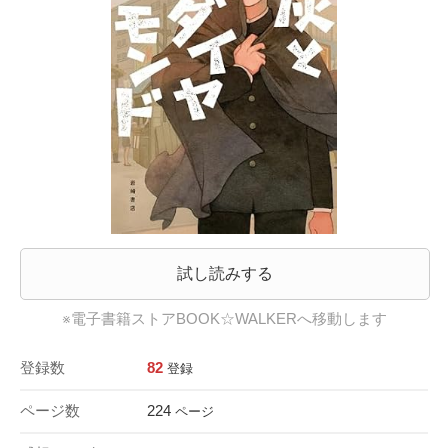
試し読みする
※電子書籍ストアBOOK☆WALKERへ移動します
登録数
82
登録
ページ数
224
ページ