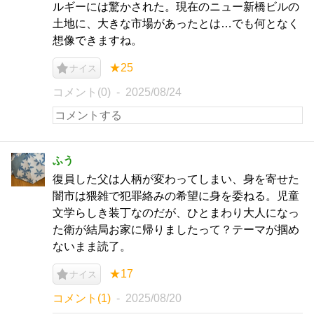
ルギーには驚かされた。現在のニュー新橋ビルの
土地に、大きな市場があったとは…でも何となく
想像できますね。
★25
ナイス
コメント(0)
2025/08/24
ふう
復員した父は人柄が変わってしまい、身を寄せた
闇市は猥雑で犯罪絡みの希望に身を委ねる。児童
文学らしき装丁なのだが、ひとまわり大人になっ
た衛が結局お家に帰りましたって？テーマが掴め
ないまま読了。
★17
ナイス
コメント(1)
2025/08/20