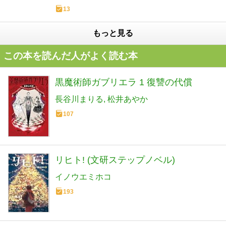
13
もっと見る
この本を読んだ人がよく読む本
黒魔術師ガブリエラ 1 復讐の代償
長谷川まりる
松井あやか
107
リヒト! (文研ステップノベル)
イノウエミホコ
193