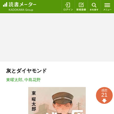
ログイン
新規登録
本を探
灰とダイヤモンド
東曜太郎
,
中島花野
感想
21