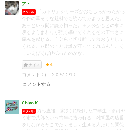
アト
「カトリ」シリーズがおもしろかったから
ネタバレ
今作の重そうな題材でも読んでみようと思えた。
あっという間に読み切った。主人公がもとの家に
戻るようまわりが強く導いてくれるその正常さに
痛みを感じる。自分らと切り離して救おうとして
くれる。八郎のことは誰が守ってくれるんだ。そ
ういえばそば代払ったのかな。
★4
ナイス
コメント(0)
2025/12/10
Chiyo K.
終戦直後、家を飛び出した中学生・衛はヤ
ネタバレ
ミ市で八郎という青年に拾われる。雑貨屋の店番
をしながらそこでたくましく生きる人たちと関係