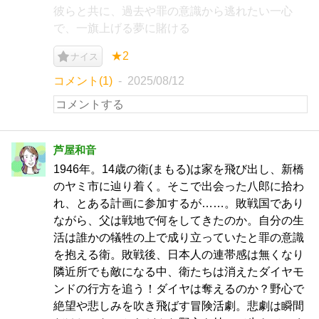
彼らと共に、過去や罪の意識から逃れたい一心
で、一旗上げる夢に賭ける
★2
ナイス
コメント(1)
2025/08/12
芦屋和音
1946年。14歳の衛(まもる)は家を飛び出し、新橋
のヤミ市に辿り着く。そこで出会った八郎に拾わ
れ、とある計画に参加するが……。敗戦国であり
ながら、父は戦地で何をしてきたのか。自分の生
活は誰かの犠牲の上で成り立っていたと罪の意識
を抱える衛。敗戦後、日本人の連帯感は無くなり
隣近所でも敵になる中、衛たちは消えたダイヤモ
ンドの行方を追う！ダイヤは奪えるのか？野心で
絶望や悲しみを吹き飛ばす冒険活劇。悲劇は瞬間