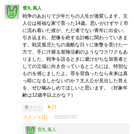
雪丸 風人
戦争のあおりで少年たちの人生が激変します。主
人公は裕福な家で育った14歳。思いがけずヤミ市
に流れ着いた彼が、ただ者でない青年に出会い、
引き込まれ、想像を絶する計略に関わっていきま
す。戦災孤児たちの過酷な日々に衝撃を受けた一
方で、手に汗握る冒険活劇のようなワクワクもあ
りました。戦争を語るときに避けがちな加害者と
しての立場に向き合っているところには、特別な
ものを感じましたよ。罪を背負ったなら未来は真
っ暗になるしかないのか？主人公が見出した答え
を、ぜひ噛みしめてほしいと思います。（対象年
齢は12歳半以上かな？）
★21
ナイス
コメント(1)
2025/07/07
雪丸 風人