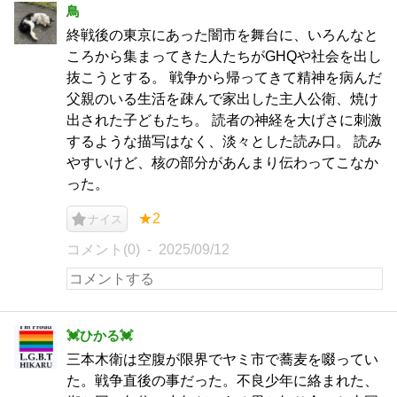
鳥
終戦後の東京にあった闇市を舞台に、いろんなと
ころから集まってきた人たちがGHQや社会を出し
抜こうとする。 戦争から帰ってきて精神を病んだ
父親のいる生活を疎んで家出した主人公衛、焼け
出された子どもたち。 読者の神経を大げさに刺激
するような描写はなく、淡々とした読み口。 読み
やすいけど、核の部分があんまり伝わってこなか
った。
★2
ナイス
コメント(0)
2025/09/12
︎💓ひかる💓
三本木衛は空腹が限界でヤミ市で蕎麦を啜ってい
た。戦争直後の事だった。不良少年に絡まれた、