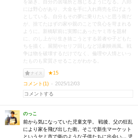
を築き、自分の居場所と感じるようになる。八郎
には野心があり、大金を手に入れ商売を広げよう
としている。自分もその夢に乗りたいと思う衛だ
が、捨てたはずの家や親のことで良心を苛まれる
ように。新橋駅前に実際にあったヤミ市を題材
に、のし上がり生き抜こうとする若者や子どもた
ちを描く。展開やセリフ回しなど活劇映画風。戦
争は物を破壊するだけでなく、倫理や人情といっ
たものも変質させることがわかる。
★15
ナイス
コメント(1)
2025/12/03
のっこ
前から気になっていた児童文学。 戦後、父の狂乱
により家を飛び出した衛。そこで新生マーケット
というヤミ市で衛のような子供たちに出会い… 児