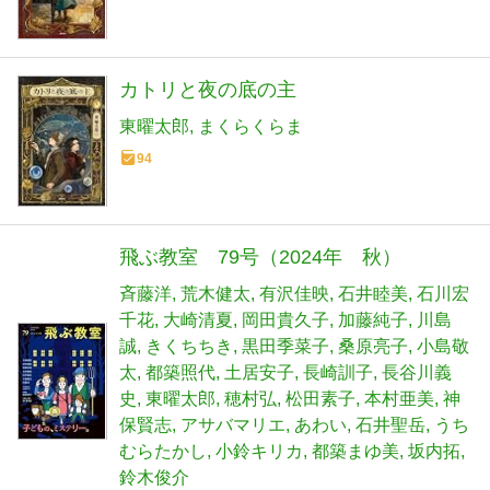
カトリと夜の底の主
東曜太郎
まくらくらま
94
飛ぶ教室 79号（2024年 秋）
斉藤洋
荒木健太
有沢佳映
石井睦美
石川宏
千花
大崎清夏
岡田貴久子
加藤純子
川島
誠
きくちちき
黒田季菜子
桑原亮子
小島敬
太
都築照代
土居安子
長崎訓子
長谷川義
史
東曜太郎
穂村弘
松田素子
本村亜美
神
保賢志
アサバマリエ
あわい
石井聖岳
うち
むらたかし
小鈴キリカ
都築まゆ美
坂内拓
鈴木俊介