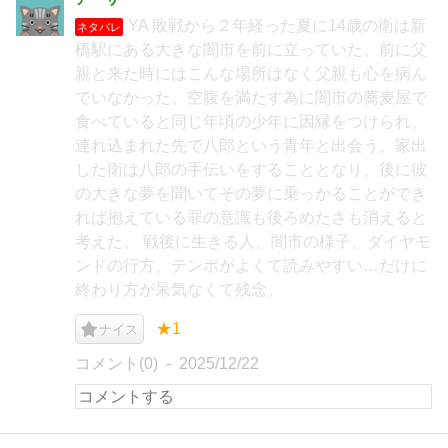
YA 敗戦から２年経った夏に14歳の衛は新
ネタバレ
橋駅にある大きな闇市を前に立っていた。前に父
親と来た時にはこんな場所はなく父親も心を病ん
でいなかった。空腹を満たす為に闇市の蕎麦屋で
食べていると同じ年頃の少年に因縁をつけられ、
連れ込まれた先で八郎という青年と出会う。家出
した衛は八郎の手伝いをすることとなり、後に彼
の大きな夢を聞いてその夢に乗っかることができ
れば抱えている罪の意識も後ろめたさも消えると
考えた。 戦後に生きる人、闇市の様子、ダイヤモ
ンドの行方、テンポがよくて読みやすい…だけに
終わり方が呆気なくて残念。
★1
ナイス
コメント(0)
2025/12/22