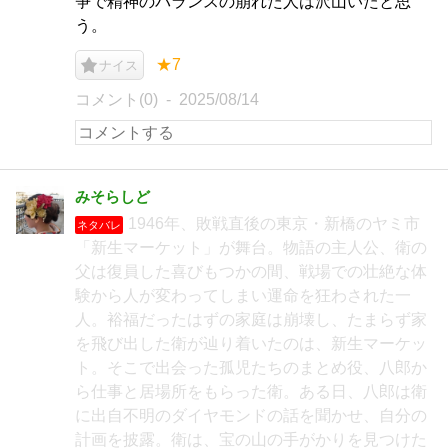
争で精神のバランスの崩れた人は沢山いたと思
う。
★7
ナイス
コメント(0)
2025/08/14
みそらしど
1946年、敗戦直後の東京・新橋のヤミ市
ネタバレ
「新生マーケット」が舞台。物語の主人公、衛の
父は復員した喜びもつかの間、戦場での壮絶な体
験から人が変わってしまい運命を狂わされた一
人。裕福だったはずの家庭は崩壊し、たまらず家
を飛び出した衛が辿り着いたのは、新生マーケッ
ト。そこで出会った孤児たちのまとめ役、八郎か
ら仕事と居場所をもらった衛。ある日、八郎は衛
に出自不明のダイヤモンドの話を聞かせ、自分の
計画を披露。衛は、宝の山の手がかりを見つけた